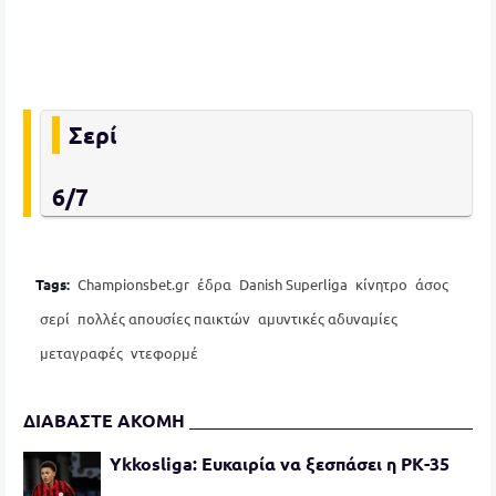
Γιατί ChampionsBet.Net
Δοκίμασε την
ChampionsBet.Net
Σερί
6/7
Tags:
Championsbet.gr
έδρα
Danish Superliga
κίνητρο
άσος
σερί
πολλές απουσίες παικτών
αμυντικές αδυναμίες
μεταγραφές
ντεφορμέ
ΔΙΑΒΑΣΤΕ ΑΚΟΜΗ
Ykkosliga: Ευκαιρία να ξεσπάσει η ΡΚ-35