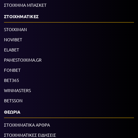
ΣΤΟΙΧΗΜΑ ΜΠΑΣΚΕΤ
ΣΤΟΙΧΗΜΑΤΙΚΕΣ
STOIXIMAN
NOVIBET
ELABET
PAMESTOIXIMA.GR
FONBET
BET365
WINMASTERS
BETSSON
ΘΕΩΡΙΑ
ΣΤΟΙΧΗΜΑΤΙΚΑ ΑΡΘΡΑ
ΣΤΟΙΧΗΜΑΤΙΚΕΣ ΕΙΔΗΣΕΙΣ