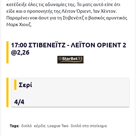
κατέδειξε όλες τις αδυναμίες της. Το ματς αυτό είπε ότι
είδε και ο προπονητής της Λέιτον Όριεντ, Ίαν Χέντον.
Παραμένει νοκ-άουτ για τη Στιβενέιτζ ο βασικός αμυντικός
Μαρκ Χιουζ.
17:00 ΣΤΙΒΕΝΕΪΤΖ - ΛΕΪΤΟΝ ΟΡΙΕΝΤ 2
@2,26
Σερί
4/4
Tags:
διπλό
κέρδη
League Two
διπλό στο στοίχημα