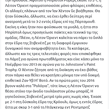
Λέιτον Όριεντ πραγματοποιούσε μόνο φλύαρες επιθέσεις.
Οι αλλαγές πλάνων από τον Ίαν Χέντον δε βοήθησαν. Θα
ήταν δύσκολο, άλλωστε, να έχει έρθει δεύτερη σερί
ανατροπή μετά το 3-2 εντός έδρας επί της Πόρτσμουθ.
Εκείνη η νίκη ήταν που φούσκωσε τα μυαλά, η ήττα στο
Μπρίστολ όμως προσγείωσε παίκτες και τεχνικό τιμ της
ομάδας. Πλέον, η Λέιτον Όριεντ καλείται να πάρει το διπλό
στην έδρα της Στιβενέιτζ με τη διαφορά έμψυχου
δυναμικού που αναμφισβήτητα έχει. Τα κατάφερε,
άλλωστε και τις τρεις τελευταίες φορές που επισκέφθηκε
το Λάμεξ για αγώνα πρωταθλήματος και είχε χάσει μόνο το
Νοέμβριο του 2013 σε αγώνα για το Johnstone's Paint
Trophy. Ο Χέντον ζήτησε από τη διοίκηση να έχει βάθος
στον πάγκο και θέλει να κρατήσει μόνιμα τον υπό δοκιμή
επιθετικό Ζαν-Υβ Μ' Βοτό. Αν τα πρώτα ματς του 2016
βγουν καλά στα "Ρολόγια", τότε ίσως η Λέιτον Όριεντ να
θέσει στόχο την άνοδο τουλάχιστον μέσω μπαράζ. Η
γηπεδούχος Στιβενέιτζ μετρά τρία ματς χωρίς νίκη. Έχασε
με 2-1 στη δύσκολη έδρα της Κρόουλι, όμως η εντός έδρας
ήττα με σκορ 3-1 από τη Ντάγκεναμ εντ Ρεντμπριτζ