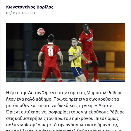
Κωνσταντίνος Βορίλας
02/01/2016 - 08:13
Η ήττα της Λέιτον Όριεντ στην έδρα της Μπρίστολ Ρόβερς
ήταν ένα καλό μάθημα. Πρώτα πρέπει να σιγουρεύεις τα
μετόπισθεν και έπειτα να διεκδικείς τη νίκη. Η Λέιτον
Όριεντ ευτύχησε να ισοφαρίσει τους γηπεδούχους Ρόβερς
στις καθυστερήσεις του πρώτου ημιχρόνου, πίεσε όμως
πολύ νωρίς αμέσως μετά την ανάπαυλα και η άμυνά της
την πρόδωσε. Αφότου η Μπρίστολ Ρόβερς έκανε το 2-1, η