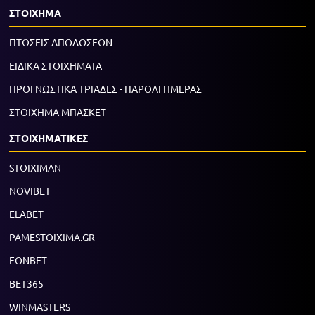
ΣΤΟΙΧΗΜΑ
ΠΤΩΣΕΙΣ ΑΠΟΔΟΣΕΩΝ
ΕΙΔΙΚΑ ΣΤΟΙΧΗΜΑΤΑ
ΠΡΟΓΝΩΣΤΙΚΑ ΤΡΙΑΔΕΣ - ΠΑΡΟΛΙ ΗΜΕΡΑΣ
ΣΤΟΙΧΗΜΑ ΜΠΑΣΚΕΤ
ΣΤΟΙΧΗΜΑΤΙΚΕΣ
STOIXIMAN
NOVIBET
ELABET
PAMESTOIXIMA.GR
FONBET
BET365
WINMASTERS