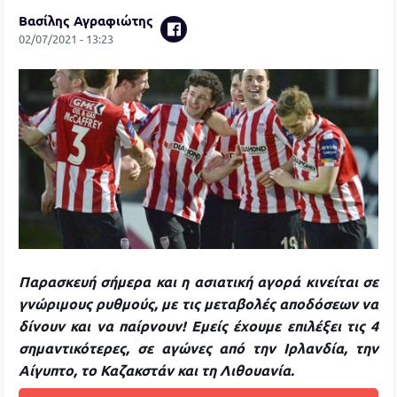
Βασίλης Αγραφιώτης
02/07/2021 - 13:23
Παρασκευή σήμερα και η ασιατική αγορά κινείται σε
γνώριμους ρυθμούς, με τις μεταβολές αποδόσεων να
δίνουν και να παίρνουν! Εμείς έχουμε επιλέξει τις 4
σημαντικότερες, σε αγώνες από την Ιρλανδία, την
Αίγυπτο, το Καζακστάν και τη Λιθουανία.