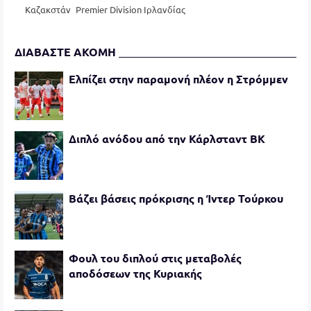
Καζακστάν
Premier Division Ιρλανδίας
ΔΙΑΒΑΣΤΕ ΑΚΟΜΗ
Ελπίζει στην παραμονή πλέον η Στρόμμεν
Διπλό ανόδου από την Κάρλσταντ BK
Βάζει βάσεις πρόκρισης η Ίντερ Τούρκου
Φουλ του διπλού στις μεταβολές
αποδόσεων της Κυριακής