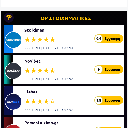
TOP ΣΤΟΙΧΗΜΑΤΙΚΕΣ
Stoiximan
☆☆☆☆☆
★★★★★
9.4
Εγγραφή
ΕΕΕΠ | 21+ | ΠΑΙΞΕ ΥΠΕΥΘΥΝΑ
Novibet
☆☆☆☆☆
★★★★★
9
Εγγραφή
ΕΕΕΠ | 21+ | ΠΑΙΞΕ ΥΠΕΥΘΥΝΑ
Elabet
☆☆☆☆☆
★★★★★
8.8
Εγγραφή
ΕΕΕΠ | 21+ | ΠΑΙΞΕ ΥΠΕΥΘΥΝΑ
Pamestoixima.gr