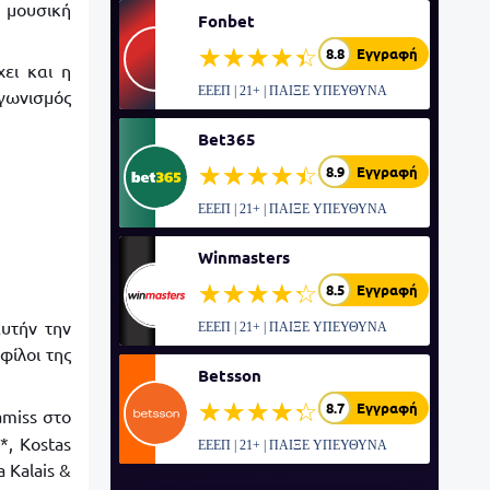
 μουσική
Fonbet
☆☆☆☆☆
★★★★★
8.8
Εγγραφή
ει και η
ΕΕΕΠ | 21+ | ΠΑΙΞΕ ΥΠΕΥΘΥΝΑ
αγωνισμός
Bet365
☆☆☆☆☆
★★★★★
8.9
Εγγραφή
ΕΕΕΠ | 21+ | ΠΑΙΞΕ ΥΠΕΥΘΥΝΑ
Winmasters
☆☆☆☆☆
★★★★★
8.5
Εγγραφή
αυτήν την
ΕΕΕΠ | 21+ | ΠΑΙΞΕ ΥΠΕΥΘΥΝΑ
φίλοι της
Betsson
☆☆☆☆☆
★★★★★
8.7
Εγγραφή
amiss στο
*, Kostas
ΕΕΕΠ | 21+ | ΠΑΙΞΕ ΥΠΕΥΘΥΝΑ
a Kalais &