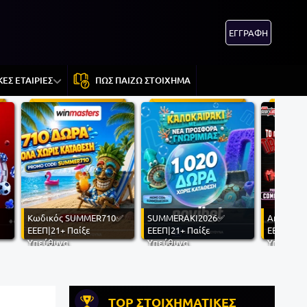
ΕΓΓΡΑΦΗ
ΕΣ ΕΤΑΙΡΙΕΣ
ΠΩΣ ΠΑΙΖΩ ΣΤΟΙΧΗΜΑ
Κωδικός SUMMER710✅
SUMMERAKI2026✅
Αποκλεισ
ΕΕΕΠ|21+ Παίξε
ΕΕΕΠ|21+ Παίξε
ΕΕΕΠ|21+
Υπεύθυνα
Υπεύθυνα
Υπεύθυν
TOP ΣΤΟΙΧΗΜΑΤΙΚΕΣ