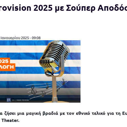
urovision 2025 με Σούπερ Αποδό
 Ιανουαρίου 2025 - 09:08
 ζήσει μια μαγική βραδιά με τον εθνικό τελικό για τη Eu
 Theater.