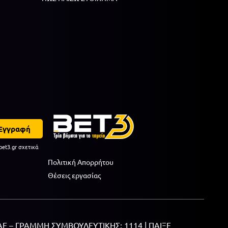
Εγγραφή
et3.gr σχετικά
Πολιτική Απορρήτου
Θέσεις εργασίας
Ε – ΓΡΑΜΜΗ ΣΥΜΒΟΥΛΕΥΤΙΚΗΣ: 1114 |
ΠΑΙΞΕ