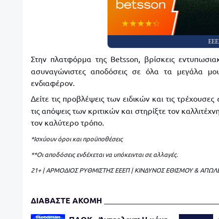
☆☆☆☆☆
★★★★★
ΕΕΕ
Στην πλατφόρμα της Betsson, βρίσκεις εντυπωσια
ασυναγώνιστες αποδόσεις σε όλα τα μεγάλα μουσ
ενδιαφέρον.
Δείτε τις προβλέψεις των ειδικών και τις τρέχουσες
τις απόψεις των κριτικών και στηρίξτε τον καλλιτέχν
τον καλύτερο τρόπο.
*Ισχύουν όροι και προϋποθέσεις
**Οι αποδόσεις ενδέχεται να υπόκεινται σε αλλαγές.
21+ | ΑΡΜΟΔΙΟΣ ΡΥΘΜΙΣΤΗΣ ΕΕΕΠ | ΚΙΝΔΥΝΟΣ ΕΘΙΣΜΟΥ & ΑΠΩΛΕ
ΔΙΑΒΑΣΤΕ ΑΚΟΜΗ