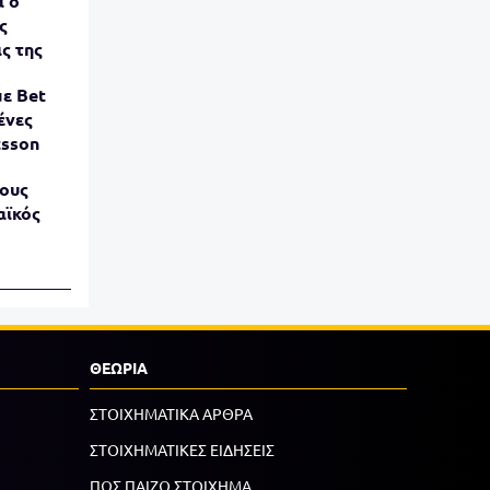
α ο
ς
ς της
ε Bet
ένες
tsson
τους
αϊκός
ΘΕΩΡΙΑ
ΣΤΟΙΧΗΜΑΤΙΚΑ ΑΡΘΡΑ
ΣΤΟΙΧΗΜΑΤΙΚΕΣ ΕΙΔΗΣΕΙΣ
ΠΩΣ ΠΑΙΖΩ ΣΤΟΙΧΗΜΑ