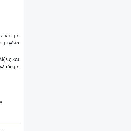
ν και με
ε μεγάλο
ίξεις και
Ελλάδα με
Α