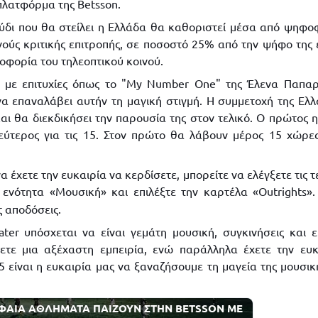
πλατφόρμα της Betsson.
ύδι που θα στείλει η Ελλάδα θα καθοριστεί μέσα από ψηφο
ούς κριτικής επιτροπής, σε ποσοστό 25% από την ψήφο της
οφορία του τηλεοπτικού κοινού.
n, με επιτυχίες όπως το "My Number One" της Έλενα Παπαρ
α επαναλάβει αυτήν τη μαγική στιγμή. Η συμμετοχή της Ελ
αι θα διεκδικήσει την παρουσία της στον τελικό. Ο πρώτος η
δεύτερος για τις 15. Στον πρώτο θα λάβουν μέρος 15 χώρε
 έχετε την ευκαιρία να κερδίσετε, μπορείτε να ελέγξετε τις τ
 ενότητα «Μουσική» και επιλέξτε την καρτέλα «Outrights».
ες αποδόσεις.
er υπόσχεται να είναι γεμάτη μουσική, συγκινήσεις και ε
σετε μια αξέχαστη εμπειρία, ενώ παράλληλα έχετε την ευκ
 είναι η ευκαιρία μας να ξαναζήσουμε τη μαγεία της μουσικ
ΦΑΙΑ ΑΘΛΗΜΑΤΑ ΠΑΙΖΟΥΝ ΣΤΗΝ BETSSON ΜΕ