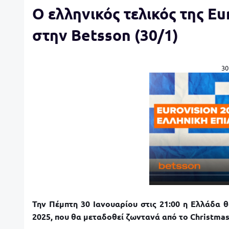
Ο ελληνικός τελικός της E
στην Betsson (30/1)
30
Την Πέμπτη 30 Ιανουαρίου στις 21:00 η Ελλάδα θα
2025, που θα μεταδοθεί ζωντανά από το Christmas