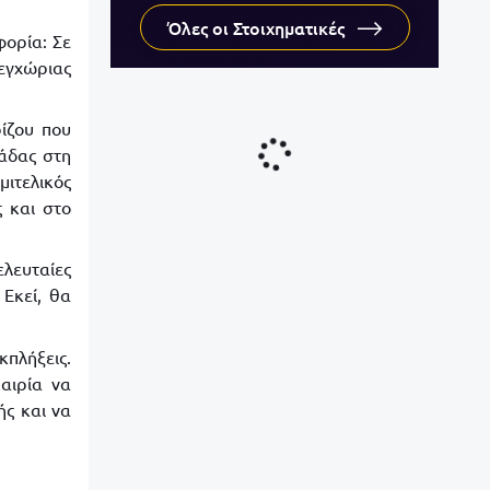
Όλες οι Στοιχηματικές
φορία: Σε
 εγχώριας
ίζου που
λάδας στη
μιτελικός
ς και στο
ελευταίες
 Εκεί, θα
κπλήξεις.
αιρία να
ής και να