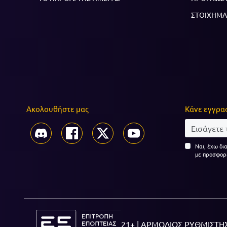
ΣΤΟΙΧΗΜΑ
Ακολουθήστε μας
Κάνε εγγρα
Ναι, έχω δι
με προσφορ
21+ | ΑΡΜΟΔΙΟΣ ΡΥΘΜΙΣΤΗΣ