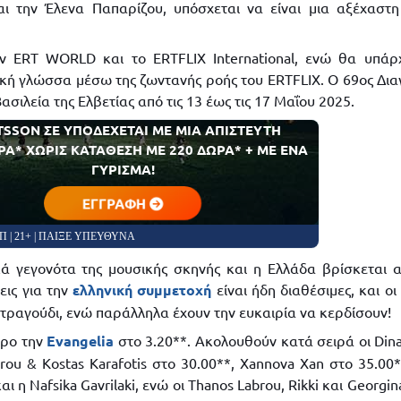
ι την Έλενα Παπαρίζου, υπόσχεται να είναι μια αξέχαστη
ν ERT WORLD και το ERTFLIX International, ενώ θα υπάρχ
κή γλώσσα μέσω της ζωντανής ροής του ERTFLIX. Ο 69ος Δι
σιλεία της Ελβετίας από τις 13 έως τις 17 Μαΐου 2025.
TSSON ΣΕ ΥΠΟΔΕΧΕΤΑΙ ΜΕ ΜΙΑ ΑΠΙΣΤΕΥΤΗ
Α* ΧΩΡΙΣ ΚΑΤΑΘΕΣΗ ΜΕ 220 ΔΩΡΑ* + ΜΕ ΕΝΑ
ΓΥΡΙΣΜΑ!
ΕΓΓΡΑΦΗ
Π | 21+ | ΠΑΙΞΕ ΥΠΕΥΘΥΝΑ
κά γεγονότα της μουσικής σκηνής και η Ελλάδα βρίσκεται 
εις για την
ελληνική συμμετοχή
είναι ήδη διαθέσιμες, και οι 
 τραγούδι, ενώ παράλληλα έχουν την ευκαιρία να κερδίσουν!
ερο την
Evangelia
στο 3.20**. Ακολουθούν κατά σειρά οι Din
rou & Kostas Karafotis στο 30.00**, Xannova Xan στο 35.00*
ι η Nafsika Gavrilaki, ενώ οι Thanos Labrou, Rikki και Georgin