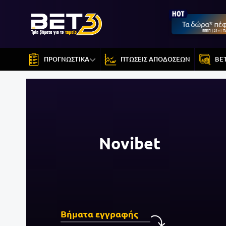
Τα δώρα* πέφ
ΕΕΕΠ | 21+ |
ΠΡΟΓΝΩΣΤΙΚΑ
ΠΤΩΣΕΙΣ ΑΠΟΔΟΣΕΩΝ
BET
Novibet
Βήματα εγγραφής