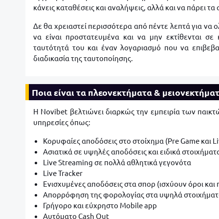
κάνεις καταθέσεις και αναλήψεις, αλλά και να πάρει τ
Δε θα χρειαστεί περισσότερα από πέντε λεπτά για να ο
να είναι προστατευμένα και να μην εκτίθενται σε
ταυτότητά του και έναν λογαριασμό που να επιβεβα
διαδικασία της ταυτοποίησης.
Ποια είναι τα πλεονεκτήματα & μειονεκτήμα
Η Novibet βελτιώνει διαρκώς την εμπειρία των παικτώ
υπηρεσίες όπως:
Κορυφαίες αποδόσεις στο στοίχημα (Pre Game και Li
Ασιατικά σε υψηλές αποδόσεις και ειδικά στοιχήματ
Live Streaming σε πολλά αθλητικά γεγονότα
Live Tracker
Ενισχυμένες αποδόσεις στα σπορ (ισχύουν όροι και
Απορρόφηση της φορολογίας στα υψηλά στοιχήματ
Γρήγορο και εύχρηστο Mobile app
Αυτόματο Cash Out