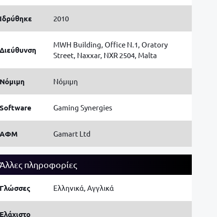
Ιδρύθηκε
2010
MWH Building, Office N.1, Oratory
Διεύθυνση
Street, Naxxar, NXR 2504, Malta
Νόμιμη
Νόμιμη
Software
Gaming Synergies
ΑΦΜ
Gamart Ltd
Άλλες πληροφορίες
Γλώσσες
Ελληνικά, Αγγλικά
Ελάχιστο