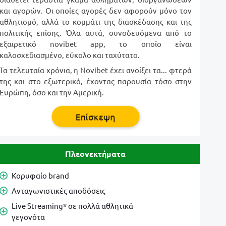
και αγορών. Οι οποίες αγορές δεν αφορούν μόνο τον
αθλητισμό, αλλά το κομμάτι της διασκέδασης και της
πολιτικής επίσης. Όλα αυτά, συνοδευόμενα από το
εξαιρετικό novibet app, το οποίο είναι
καλοσχεδιασμένο, εύκολο και ταχύτατο.
Τα τελευταία χρόνια, η Novibet έχει ανοίξει τα... φτερά
της και στο εξωτερικό, έχοντας παρουσία τόσο στην
Ευρώπη, όσο και την Αμερική.
Επίσκεψη
Πλεονεκτήματα
Κορυφαίο brand
Ανταγωνιστικές αποδόσεις
Live Streaming* σε πολλά αθλητικά
γεγονότα