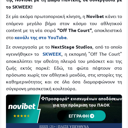
το SKWEEK!
Σε μία ακόμα πρωτοποριακή κίνηση, η
Novibet
κάνει το
επόμενο μεγάλο βήμα στον κόσμο του αθλητικού
content με τη νέα σειρά
"Off The Court"
, αποκλειστικά
στο
κανάλι της στο YouTube
.
Σε συνεργασία με το
NextStage Studios
, από το οποίο
«γεννήθηκε» το
SKWEEK
, η εκπομπή "Off The Court"
αποκαλύπτει την αθεάτη πλευρά του μπάσκετ και της
ζωής εκτός παρκέ: Εδώ, τα φώτα πέφτουν στα
πρόσωπα χωρίς τον αθλητικό μανδύα, στις ιστορίες της
καθημερινότητας και σε όλα όσα διαμορφώνουν τη
σύγχρονη μπασκετική κουλτούρα.
🦅Προσφορά* ενισχυμένων αποδόσεων
για την πρόκριση του ΠΑΟΚ
ΕΓΓΡΑΦΗ
☆☆☆☆☆
★★★★★
ΕΕΕΠ | 21+ | ΠΑΙΞΕ ΥΠΕΥΘΥΝΑ