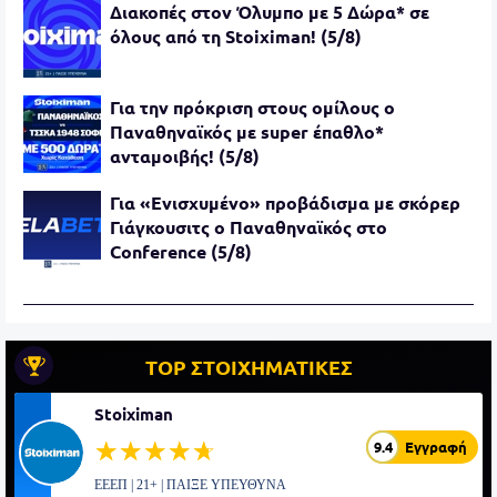
Διακοπές στον Όλυμπο με 5 Δώρα* σε
όλους από τη Stoiximan! (5/8)
Για την πρόκριση στους ομίλους ο
Παναθηναϊκός με super έπαθλο*
ανταμοιβής! (5/8)
Για «Ενισχυμένο» προβάδισμα με σκόρερ
Γιάγκουσιτς ο Παναθηναϊκός στο
Conference (5/8)
TOP ΣΤΟΙΧΗΜΑΤΙΚΕΣ
Stoiximan
☆☆☆☆☆
★★★★★
9.4
Εγγραφή
ΕΕΕΠ | 21+ | ΠΑΙΞΕ ΥΠΕΥΘΥΝΑ