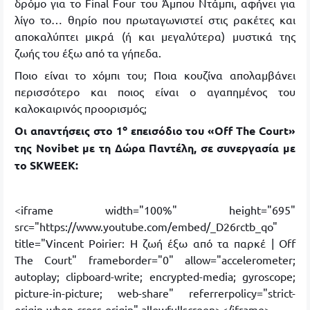
δρόμο για το Final Four του Άμπου Ντάμπι, αφήνει για
λίγο το… θηρίο που πρωταγωνιστεί στις ρακέτες και
αποκαλύπτει μικρά (ή και μεγαλύτερα) μυστικά της
ζωής του έξω από τα γήπεδα.
Ποιο είναι το χόμπι του; Ποια κουζίνα απολαμβάνει
περισσότερο και ποιος είναι ο αγαπημένος του
καλοκαιρινός προορισμός;
ο
Οι απαντήσεις στο 1
επεισόδιο του «
Off
The
Court»
της
Novibet με τη Δώρα Παντέλη, σε συνεργασία με
το
SKWEEK:
<iframe width="100%" height="695"
src="https://www.youtube.com/embed/_D26rctb_qo"
title="Vincent Poirier: Η ζωή έξω από τα παρκέ | Off
The Court" frameborder="0" allow="accelerometer;
autoplay; clipboard-write; encrypted-media; gyroscope;
picture-in-picture; web-share" referrerpolicy="strict-
origin-when-cross-origin" allowfullscreen></iframe>