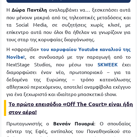
Η
Δώρα Παντέλη
αναλαμβάνει να… ξεσκεπάσει αυτά
που μένουν μακριά από τις τηλεοπτικές μεταδόσεις και
τα Social Media, σε συζητήσεις χωρίς κλισέ, με
επίκεντρο αυτά που όλοι θα ήθελαν να γνωρίζουν για
τους σταρ της κορυφαίας διοργάνωσης.
Η «σφραγίδα»
του κορυφαίου
Youtube καναλιού της
Novibe
t
, σε συνδυασμό με την παραγωγή από το
NextStage Studios, που μέσω του
SKWEEK
έχει
διαμορφώσει έναν νέο, πρωτοποριακό – για τα
δεδομένα της Ευρώπης – τρόπο κατανάλωσης
αθλητικού περιεχόμενου, αποτελεί αναμφίβολα εχέγγυο
για ένα ξεχωριστό και ιδιαίτερο μπασκετικό show.
Το πρώτο επεισόδιο «Off The Court» είναι ήδη
στον αέρα!
Πρωταγωνιστής ο
Βενσάν Πουαριέ
: Ο σπουδαίος
σέντερ της Εφές, αντίπαλος του Παναθηναϊκού στο