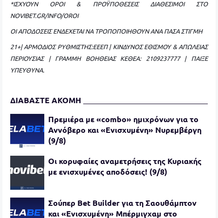
*ΙΣΧΥΟΥΝ ΟΡΟΙ & ΠΡΟΫΠΟΘΕΣΕΙΣ ΔΙΑΘΕΣΙΜΟΙ ΣΤΟ
NOVIBET.GR/INFO/OROI
ΟΙ ΑΠΟΔΟΣΕΙΣ ΕΝΔΕΧΕΤΑΙ ΝΑ ΤΡΟΠΟΠΟΙΗΘΟΥΝ ΑΝΑ ΠΑΣΑ ΣΤΙΓΜΗ
21+| ΑΡΜΟΔΙΟΣ ΡΥΘΜΙΣΤΗΣ:ΕΕΕΠ | ΚΙΝΔΥΝΟΣ ΕΘΙΣΜΟΥ & ΑΠΩΛΕΙΑΣ
ΠΕΡΙΟΥΣΙΑΣ | ΓΡΑΜΜΗ ΒΟΗΘΕΙΑΣ ΚΕΘΕΑ: 2109237777 | ΠΑΙΞΕ
ΥΠΕΥΘΥΝΑ.
ΔΙΑΒΑΣΤΕ ΑΚΟΜΗ
Πρεμιέρα με «combo» ημιχρόνων για το
Αννόβερο και «Ενισχυμένη» Νυρεμβέργη
(9/8)
Oι κορυφαίες αναμετρήσεις της Κυριακής
με ενισχυμένες αποδόσεις! (9/8)
Σούπερ Bet Builder για τη Σαουθάμπτον
και «Ενισχυμένη» Μπέρμιγχαμ στο