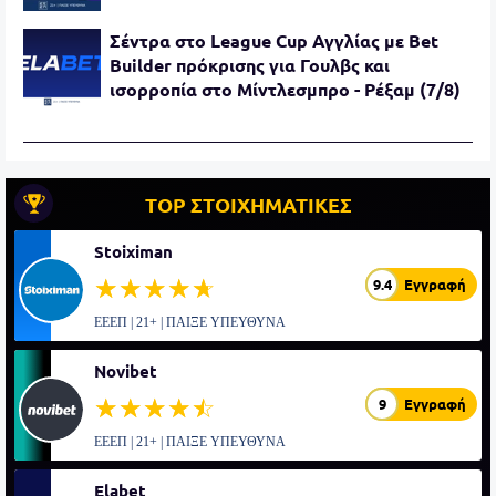
Σέντρα στο League Cup Αγγλίας με Bet
Builder πρόκρισης για Γουλβς και
ισορροπία στο Μίντλεσμπρο - Ρέξαμ (7/8)
TOP ΣΤΟΙΧΗΜΑΤΙΚΕΣ
Stoiximan
☆☆☆☆☆
★★★★★
9.4
Εγγραφή
ΕΕΕΠ | 21+ | ΠΑΙΞΕ ΥΠΕΥΘΥΝΑ
Novibet
☆☆☆☆☆
★★★★★
9
Εγγραφή
ΕΕΕΠ | 21+ | ΠΑΙΞΕ ΥΠΕΥΘΥΝΑ
Elabet