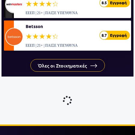
☆☆☆☆☆
★★★★★
8.5
Εγγραφή
ΕΕΕΠ | 21+ | ΠΑΙΞΕ ΥΠΕΥΘΥΝΑ
Betsson
☆☆☆☆☆
★★★★★
8.7
Εγγραφή
ΕΕΕΠ | 21+ | ΠΑΙΞΕ ΥΠΕΥΘΥΝΑ
Όλες οι Στοιχηματικές