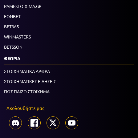
PAMESTOIXIMA.GR
FONBET
BET365
WINMASTERS
BETSSON
ΘΕΩΡΙΑ
ΣΤΟΙΧΗΜΑΤΙΚΑ ΑΡΘΡΑ
ΣΤΟΙΧΗΜΑΤΙΚΕΣ ΕΙΔΗΣΕΙΣ
ΠΩΣ ΠΑΙΖΩ ΣΤΟΙΧΗΜΑ
Ακολουθήστε μας