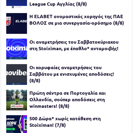
League Cup Αγγλίας (8/8)
Η ELABET ονομαστικός χορηγός της ΠΑΕ
ΒΟΛΟΣ σε μια συνεργασία-ορόσημο (8/8)
Οι αναμετρήσεις του Σαββατοκύριακου
στη Stoiximan, με έπαθλο* ανταμοιβής!
Oι κορυφαίες αναμετρήσεις του
Σαββάτου με ενισχυμένες αποδόσεις!
(8/8)
Πρώτη σέντρα σε Πορτογαλία και
Ολλανδία, σούπερ αποδόσεις στη
winmasters! (8/8)
500 Δώρα* χωρίς κατάθεση στη
Stoiximan! (7/8)