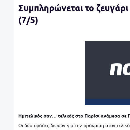
Συμπληρώνεται το ζευγάρι 
(7/5)
Ημιτελικός σαν… τελικός στο Παρίσι ανάμεσα σε 
Οι δύο ομάδες διψούν για την πρόκριση στον τελικ