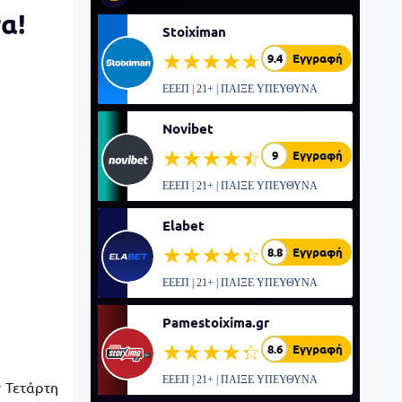
α!
Stoiximan
☆☆☆☆☆
★★★★★
9.4
Εγγραφή
ΕΕΕΠ | 21+ | ΠΑΙΞΕ ΥΠΕΥΘΥΝΑ
Novibet
☆☆☆☆☆
★★★★★
9
Εγγραφή
ΕΕΕΠ | 21+ | ΠΑΙΞΕ ΥΠΕΥΘΥΝΑ
Elabet
☆☆☆☆☆
★★★★★
8.8
Εγγραφή
ΕΕΕΠ | 21+ | ΠΑΙΞΕ ΥΠΕΥΘΥΝΑ
Pamestoixima.gr
☆☆☆☆☆
★★★★★
8.6
Εγγραφή
ΕΕΕΠ | 21+ | ΠΑΙΞΕ ΥΠΕΥΘΥΝΑ
ν Τετάρτη