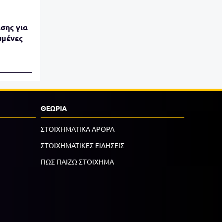
σης για
iximan!
υμένες
ΘΕΩΡΙΑ
ΣΤΟΙΧΗΜΑΤΙΚΑ ΑΡΘΡΑ
ΣΤΟΙΧΗΜΑΤΙΚΕΣ ΕΙΔΗΣΕΙΣ
ΠΩΣ ΠΑΙΖΩ ΣΤΟΙΧΗΜΑ