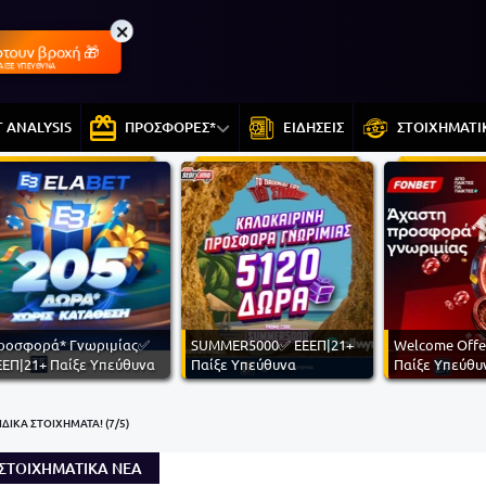
τουν βροχή 🎁
 ΠΑΙΞΕ ΥΠΕΥΘΥΝΑ
 ANALYSIS
ΠΡΟΣΦΟΡΕΣ*
ΕΙΔΗΣΕΙΣ
ΣΤΟΙΧΗΜΑΤΙΚ
ροσφορά* Γνωριμίας✅
SUMMER5000✅ ΕΕΕΠ|21+
Welcome Offe
ΕΕΠ|21+ Παίξε Υπεύθυνα
Παίξε Υπεύθυνα
Παίξε Υπεύθυ
ΔΙΚΑ ΣΤΟΙΧΗΜΑΤΑ! (7/5)
ΣΤΟΙΧΗΜΑΤΙΚΑ ΝΕΑ