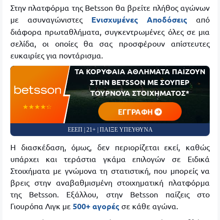
Στην πλατφόρμα της Betsson θα βρείτε πλήθος αγώνων
με ασυναγώνιστες
Ενισχυμένες Αποδόσεις
από
διάφορα πρωταθλήματα, συγκεντρωμένες όλες σε μια
σελίδα, οι οποίες θα σας προσφέρουν απίστευτες
ευκαιρίες για ποντάρισμα.
ΤΑ ΚΟΡΥΦΑΙΑ ΑΘΛΗΜΑΤΑ ΠΑΙΖΟΥΝ
ΣΤΗΝ BETSSON ΜΕ ΣΟΥΠΕΡ
ΤΟΥΡΝΟΥΑ ΣΤΟΙΧΗΜΑΤΟΣ*
☆☆☆☆☆
★★★★★
ΕΓΓΡΑΦΗ
ΕΕΕΠ | 21+ | ΠΑΙΞΕ ΥΠΕΥΘΥΝΑ
H διασκέδαση, όμως, δεν περιορίζεται εκεί, καθώς
υπάρχει και τεράστια γκάμα επιλογών σε Ειδικά
Στοιχήματα με γνώμονα τη στατιστική, που μπορείς να
βρεις στην αναβαθμισμένη στοιχηματική πλατφόρμα
της Betsson. Εξάλλου, στην Betsson παίζεις στο
Γιουρόπα Λιγκ με
500+ αγορές
σε κάθε αγώνα.