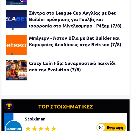
Σέντρα στο League Cup Αγγλίας με Bet
Builder πρόκρισης για Γουλβς και
ισορροπία στο Μίντλεσμπρο - Ρέξαμ (7/8)
Μπάγερν - Άστον Βίλα με Bet Builder και
Κορυφαίες Αποδόσεις στην Betsson (7/8)
Crazy Coin Flip: Συναρπαστικό παιχνίδι
από την Evolution (7/8)
TOP ΣΤΟΙΧΗΜΑΤΙΚΕΣ
Stoiximan
☆☆☆☆☆
★★★★★
9.4
Εγγραφή