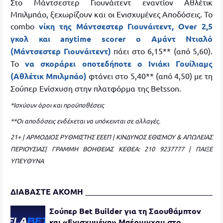
Στο Μάντσεστερ Γιουνάιτεντ εναντίον Αθλέτικ
Μπιλμπάο, ξεχωρίζουν και οι Ενισχυμένες Αποδόσεις. Το
combo
νίκη της Μάντσεστερ Γιουνάιτεντ, Over 2,5
γκολ και anytime scorer ο Αμάντ Ντιαλό
(Μάντσεστερ Γιουνάιτεντ)
πάει στο 6,15** (από 5,60).
Το
να σκοράρει οποτεδήποτε ο Ινιάκι Γουίλιαμς
(Αθλέτικ Μπιλμπάο)
φτάνει στο 5,40** (από 4,50) με τη
Σούπερ Ενίσχυση στην πλατφόρμα της Betsson.
*Ισχύουν όροι και προϋποθέσεις
**Οι αποδόσεις ενδέχεται να υπόκεινται σε αλλαγές.
21+ | ΑΡΜΟΔΙΟΣ ΡΥΘΜΙΣΤΗΣ ΕΕΕΠ | ΚΙΝΔΥΝΟΣ ΕΘΙΣΜΟΥ & ΑΠΩΛΕΙΑΣ
ΠΕΡΙΟΥΣΙΑΣ| ΓΡΑΜΜΗ ΒΟΗΘΕΙΑΣ ΚΕΘΕΑ: 210 9237777 | ΠΑΙΞΕ
ΥΠΕΥΘΥΝΑ
ΔΙΑΒΑΣΤΕ ΑΚΟΜΗ
Σούπερ Bet Builder για τη Σαουθάμπτον
και «Ενισχυμένη» Μπέρμιγχαμ στο