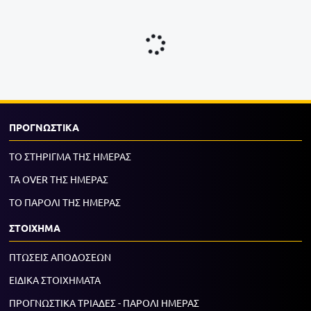
ΠΡΟΓΝΩΣΤΙΚΑ
ΤΟ ΣΤΗΡΙΓΜΑ ΤΗΣ ΗΜΕΡΑΣ
ΤΑ OVER ΤΗΣ ΗΜΕΡΑΣ
ΤΟ ΠΑΡΟΛΙ ΤΗΣ ΗΜΕΡΑΣ
ΣΤΟΙΧΗΜΑ
ΠΤΩΣΕΙΣ ΑΠΟΔΟΣΕΩΝ
ΕΙΔΙΚΑ ΣΤΟΙΧΗΜΑΤΑ
ΠΡΟΓΝΩΣΤΙΚΑ ΤΡΙΑΔΕΣ - ΠΑΡΟΛΙ ΗΜΕΡΑΣ