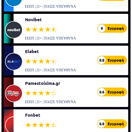
ΕΕΕΠ | 21+ | ΠΑΙΞΕ ΥΠΕΥΘΥΝΑ
Novibet
☆☆☆☆☆
★★★★★
9
Εγγραφή
ΕΕΕΠ | 21+ | ΠΑΙΞΕ ΥΠΕΥΘΥΝΑ
Elabet
☆☆☆☆☆
★★★★★
8.8
Εγγραφή
ΕΕΕΠ | 21+ | ΠΑΙΞΕ ΥΠΕΥΘΥΝΑ
Pamestoixima.gr
☆☆☆☆☆
★★★★★
8.6
Εγγραφή
ΕΕΕΠ | 21+ | ΠΑΙΞΕ ΥΠΕΥΘΥΝΑ
Fonbet
☆☆☆☆☆
★★★★★
8.8
Εγγραφή