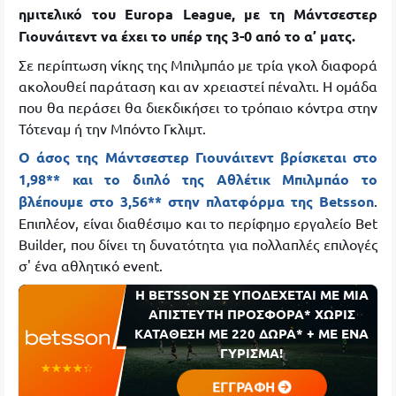
ημιτελικό του Europa League, με τη Μάντσεστερ
Γιουνάιτεντ να έχει το υπέρ της 3-0 από το α’ ματς.
Σε περίπτωση νίκης της Μπιλμπάο με τρία γκολ διαφορά
ακολουθεί παράταση και αν χρειαστεί πέναλτι. Η ομάδα
που θα περάσει θα διεκδικήσει το τρόπαιο κόντρα στην
Τότεναμ ή την Μπόντο Γκλιμτ.
Ο άσος της Μάντσεστερ Γιουνάιτεντ βρίσκεται στο
1,98** και το διπλό της Αθλέτικ Μπιλμπάο το
βλέπουμε στο 3,56** στην πλατφόρμα της Betsson
.
Επιπλέον, είναι διαθέσιμο και το περίφημο εργαλείο Bet
Builder, που δίνει τη δυνατότητα για πολλαπλές επιλογές
σ' ένα αθλητικό event.
Η BETSSON ΣΕ ΥΠΟΔΕΧΕΤΑΙ ΜΕ ΜΙΑ
ΑΠΙΣΤΕΥΤΗ ΠΡΟΣΦΟΡΑ* ΧΩΡΙΣ
ΚΑΤΑΘΕΣΗ ΜΕ 220 ΔΩΡΑ* + ΜΕ ΕΝΑ
ΓΥΡΙΣΜΑ!
☆☆☆☆☆
★★★★★
ΕΓΓΡΑΦΗ