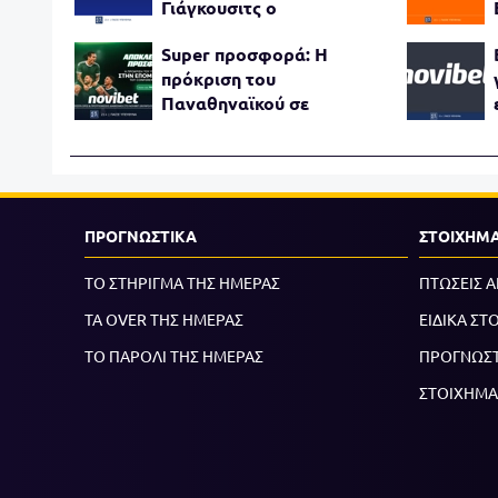
Γιάγκουσιτς ο
Παναθηναϊκός στο
Super προσφορά: Η
Conference (5/8)
πρόκριση του
Παναθηναϊκού σε
απόδοση* 100! (5/8)
ΠΡΟΓΝΩΣΤΙΚΑ
ΣΤΟΙΧΗΜ
ΤΟ ΣΤΗΡΙΓΜΑ ΤΗΣ ΗΜΕΡΑΣ
ΠΤΩΣΕΙΣ 
ΤΑ OVER ΤΗΣ ΗΜΕΡΑΣ
ΕΙΔΙΚΑ ΣΤ
ΤΟ ΠΑΡΟΛΙ ΤΗΣ ΗΜΕΡΑΣ
ΠΡΟΓΝΩΣΤΙ
ΣΤΟΙΧΗΜΑ