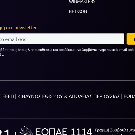
WINMASTERS
BETSSON
φή στο newsletter
αβάσει τους όρους & προυποθέσεις και αποδέχομαι να λαμβάνω ενημερωτικά email από b
ές.
 ΕΕΕΠ | ΚΙΝΔΥΝΟΣ ΕΘΙΣΜΟΥ & ΑΠΩΛΕΙΑΣ ΠΕΡΙΟΥΣΙΑΣ |
ΕΟΠΑ
21+