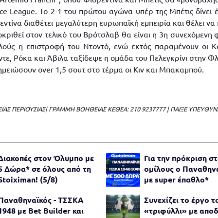
ce League. Το 2-1 του πρώτου αγώνα υπέρ της Μπέτις δίνει 
τίνα διαθέτει μεγαλύτερη ευρωπαϊκή εμπειρία και θέλει να 
οκριθεί στον τελικό του Βρότσλαβ θα είναι η 3η συνεχόμενη
αλούς η επιστροφή του Ντοντό, ενώ εκτός παραμένουν οι Κ
ντε, Ρόκα και Άβιλα ταξίδεψε η ομάδα του Πελεγκρίνι στην Φ
ημειώσουν over 1,5 σουτ στο τέρμα οι Κιν και Μπακαμπού.
ΙΑΣ ΠΕΡΙΟΥΣΙΑΣ| ΓΡΑΜΜΗ ΒΟΗΘΕΙΑΣ ΚΕΘΕΑ: 210 9237777 | ΠΑΙΞΕ ΥΠΕΥΘΥΝ
Διακοπές στον Όλυμπο με
Για την πρόκριση σ
5 Δώρα* σε όλους από τη
ομίλους ο Παναθην
Stoiximan! (5/8)
με super έπαθλο*
ανταμοιβής! (5/8)
Παναθηναϊκός - ΤΣΣΚΑ
Συνεχίζει το έργο τ
1948 με Bet Builder και
«τριφύλλι» με απο