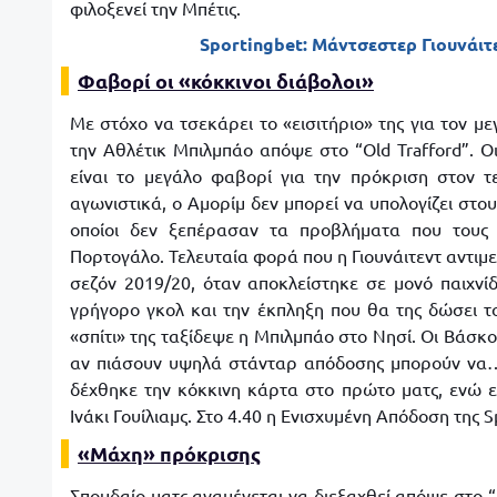
φιλοξενεί την Μπέτις.
Sportingbet: Μάντσεστερ Γιουνάιτε
Φαβορί οι «κόκκινοι διάβολοι»
Με στόχο να τσεκάρει το «εισιτήριο» της για τον μ
την Αθλέτικ Μπιλμπάο απόψε στο “Old Trafford”. Ο
είναι το μεγάλο φαβορί για την πρόκριση στον τ
αγωνιστικά, ο Αμορίμ δεν μπορεί να υπολογίζει στους
οποίοι δεν ξεπέρασαν τα προβλήματα που τους τ
Πορτογάλο. Τελευταία φορά που η Γιουνάιτεντ αντιμ
σεζόν 2019/20, όταν αποκλείστηκε σε μονό παιχνί
γρήγορο γκολ και την έκπληξη που θα της δώσει το
«σπίτι» της ταξίδεψε η Μπιλμπάο στο Νησί. Οι Βάσκ
αν πιάσουν υψηλά στάνταρ απόδοσης μπορούν να… π
δέχθηκε την κόκκινη κάρτα στο πρώτο ματς, ενώ ε
Ινάκι Γουίλιαμς. Στο 4.40 η Ενισχυμένη Απόδοση της S
«Μάχη» πρόκρισης
Σπουδαίο ματς αναμένεται να διεξαχθεί απόψε στο “