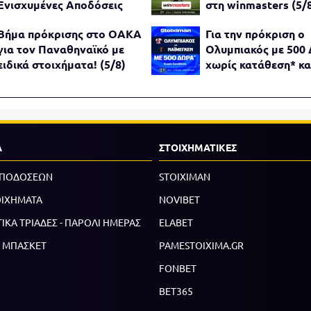
Ενισχυμένες Αποδόσεις
στη winmasters (5/
στην Betsson (5/8)
Βήμα πρόκρισης στο ΟΑΚΑ
Για την πρόκριση ο
για τον Παναθηναϊκό με
Ολυμπιακός με 500
ειδικά στοιχήματα! (5/8)
χωρίς κατάθεση* κα
έπαθλο* ανταμοιβής
Α
ΣΤΟΙΧΗΜΑΤΙΚΕΣ
ΑΠΟΔΟΣΕΩΝ
STOIXIMAN
ΟΙΧΗΜΑΤΑ
NOVIBET
ΚΑ ΤΡΙΑΔΕΣ - ΠΑΡΟΛΙ ΗΜΕΡΑΣ
ELABET
 ΜΠΑΣΚΕΤ
PAMESTOIXIMA.GR
FONBET
BET365