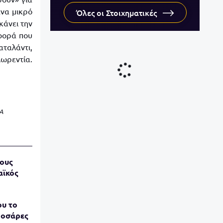
ένα μικρό
Όλες οι Στοιχηματικές
κάνει την
 φορά που
αταλάντι,
λωρεντία.
Α
τους
αϊκός
ου το
δοσάρες