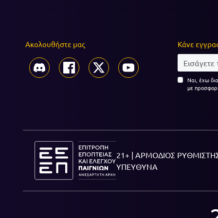
Ακολουθήστε μας
Κάνε εγγρα
Ναι, έχω δι
με προσφορ
21+ | ΑΡΜΟΔΙΟΣ ΡΥΘΜΙΣΤΗΣ
ΥΠΕΥΘΥΝΑ