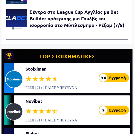
Σέντρα στο League Cup Αγγλίας με Bet
Builder πρόκρισης για Γουλβς και
ισορροπία στο Μίντλεσμπρο - Ρέξαμ (7/8)
TOP ΣΤΟΙΧΗΜΑΤΙΚΕΣ
Stoiximan
☆☆☆☆☆
★★★★★
9.4
Εγγραφή
ΕΕΕΠ | 21+ | ΠΑΙΞΕ ΥΠΕΥΘΥΝΑ
Novibet
☆☆☆☆☆
★★★★★
9
Εγγραφή
ΕΕΕΠ | 21+ | ΠΑΙΞΕ ΥΠΕΥΘΥΝΑ
Elabet