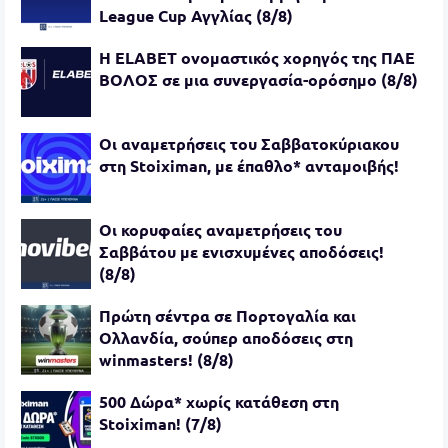
League Cup Αγγλίας (8/8)
Η ELABET ονομαστικός χορηγός της ΠΑΕ
ΒΟΛΟΣ σε μια συνεργασία-ορόσημο (8/8)
Οι αναμετρήσεις του Σαββατοκύριακου
στη Stoiximan, με έπαθλο* ανταμοιβής!
Oι κορυφαίες αναμετρήσεις του
Σαββάτου με ενισχυμένες αποδόσεις!
(8/8)
Πρώτη σέντρα σε Πορτογαλία και
Ολλανδία, σούπερ αποδόσεις στη
winmasters! (8/8)
500 Δώρα* χωρίς κατάθεση στη
Stoiximan! (7/8)