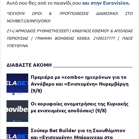
Αυτό που θες από το παιχνίδι
σου
και στην
Eurovision
.
*ΙΣΧΥΟΥΝ ΟΡΟΙ & ΠΡΟΫΠΟΘΕΣΕΙΣ ΔΙΑΘΕΣΙΜΟΙ ΣΤΟ
NOVIBET.GR/INFO/OROI
21+| ΑΡΜΟΔΙΟΣ ΡΥΘΜΙΣΤΗΣ:ΕΕΕΠ | ΚΙΝΔΥΝΟΣ ΕΘΙΣΜΟΥ & ΑΠΩΛΕΙΑΣ
ΠΕΡΙΟΥΣΙΑΣ | ΓΡΑΜΜΗ ΒΟΗΘΕΙΑΣ ΚΕΘΕΑ: 2109237777 | ΠΑΙΞΕ
ΥΠΕΥΘΥΝΑ.
ΔΙΑΒΑΣΤΕ ΑΚΟΜΗ
Πρεμιέρα με «combo» ημιχρόνων για το
Αννόβερο και «Ενισχυμένη» Νυρεμβέργη
(9/8)
Oι κορυφαίες αναμετρήσεις της Κυριακής
με ενισχυμένες αποδόσεις! (9/8)
Σούπερ Bet Builder για τη Σαουθάμπτον
και «Ενισχυμένη» Μπέρμιγχαμ στο