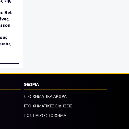
ς της
ε Bet
ένες
tsson
τους
αϊκός
ΘΕΩΡΙΑ
ΣΤΟΙΧΗΜΑΤΙΚΑ ΑΡΘΡΑ
ΣΤΟΙΧΗΜΑΤΙΚΕΣ ΕΙΔΗΣΕΙΣ
ΠΩΣ ΠΑΙΖΩ ΣΤΟΙΧΗΜΑ