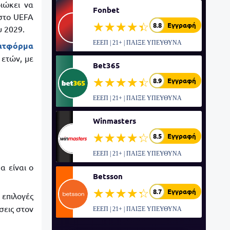
ιώκει να
Fonbet
 στο UEFA
☆☆☆☆☆
★★★★★
8.8
Εγγραφή
υ 2029.
ΕΕΕΠ | 21+ | ΠΑΙΞΕ ΥΠΕΥΘΥΝΑ
λατφόρμα
 ετών, με
Bet365
☆☆☆☆☆
★★★★★
8.9
Εγγραφή
ΕΕΕΠ | 21+ | ΠΑΙΞΕ ΥΠΕΥΘΥΝΑ
Winmasters
☆☆☆☆☆
★★★★★
8.5
Εγγραφή
ΕΕΕΠ | 21+ | ΠΑΙΞΕ ΥΠΕΥΘΥΝΑ
α είναι ο
Betsson
☆☆☆☆☆
★★★★★
8.7
Εγγραφή
 επιλογές
σεις στον
ΕΕΕΠ | 21+ | ΠΑΙΞΕ ΥΠΕΥΘΥΝΑ