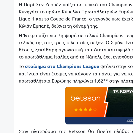
Η Παρί Σεν Ζερμέν παίζει σε τελικό του Champions
Κυνηγάει το πρώτο Κύπελλο Πρωταθλητριών Ευρώπης
Ligue 1 και το Coupe de France. ο γεγονός πως έχ
Κιλιάν Εμπαπέ, δείχνει τη δύναμή της.
Η Ίντερ παίζει για 7η φορά σε τελικό Champions Leag
τελικός της στις τρεις τελευταίες σεζόν. Ο Σιμόνε Ι
θέσεις, ξεκάθαρη αγωνιστική ταυτότητα και υψηλό 
το πρωτάθλημα Ιταλίας από τη Νάπολι, έχει ενισχύσει
Το
στοίχημα στο Champions League
φτάνει στην κο
και Ίντερ είναι έτοιμες να κάνουν τα πάντα για να 
πρωταθλήτρια Ευρώπης πληρώνει 1,62** στην πλατφόρ
ΤΑ ΚΟΡΥ
☆☆☆☆☆
★★★★★
ΕΕΕ
Στην πλατφόρμα της Betsson θα βρείτε πλήθο