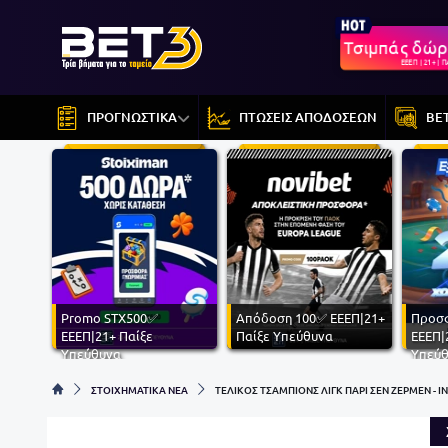
Τσιμπάς δώρα
ΕΕΕΠ | 21+ |
ΠΡΟΓΝΩΣΤΙΚΑ
ΠΤΩΣΕΙΣ ΑΠΟΔΟΣΕΩΝ
BET
Promo STX500✅
Απόδοση 100✅ ΕΕΕΠ|21+
Προσ
ΕΕΕΠ|21+ Παίξε
Παίξε Υπεύθυνα
ΕΕΕΠ|
Υπεύθυνα
Υπεύ
ΣΤΟΙΧΗΜΑΤΙΚΑ ΝΕΑ
ΤΕΛΙΚΟΣ ΤΣΑΜΠΙΟΝΣ ΛΙΓΚ ΠΑΡΙ ΣΕΝ ΖΕΡΜΕΝ - Ι