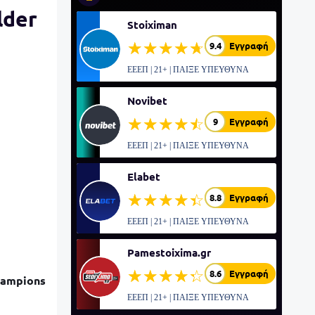
lder
Stoiximan
☆☆☆☆☆
★★★★★
9.4
Εγγραφή
ΕΕΕΠ | 21+ | ΠΑΙΞΕ ΥΠΕΥΘΥΝΑ
Novibet
☆☆☆☆☆
★★★★★
9
Εγγραφή
ΕΕΕΠ | 21+ | ΠΑΙΞΕ ΥΠΕΥΘΥΝΑ
Elabet
☆☆☆☆☆
★★★★★
8.8
Εγγραφή
ΕΕΕΠ | 21+ | ΠΑΙΞΕ ΥΠΕΥΘΥΝΑ
Pamestoixima.gr
☆☆☆☆☆
★★★★★
8.6
Εγγραφή
hampions
ΕΕΕΠ | 21+ | ΠΑΙΞΕ ΥΠΕΥΘΥΝΑ