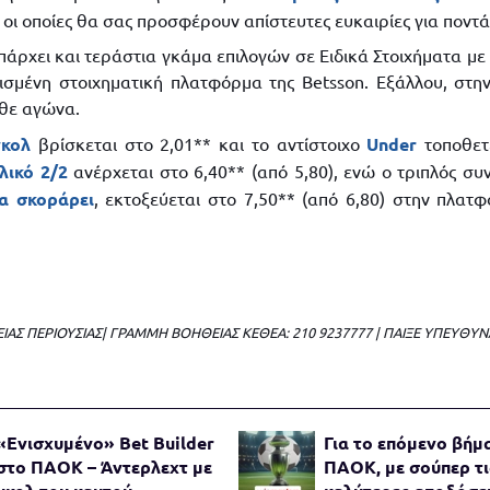
οι οποίες θα σας προσφέρουν απίστευτες ευκαιρίες για ποντ
υπάρχει και τεράστια γκάμα επιλογών σε Ειδικά Στοιχήματα μ
ισμένη στοιχηματική πλατφόρμα της Betsson. Εξάλλου, στη
θε αγώνα.
γκολ
βρίσκεται στο 2,01** και το αντίστοιχο
Under
τοποθετε
λικό 2/2
ανέρχεται στο 6,40** (από 5,80), ενώ ο τριπλός σ
α σκοράρει
, εκτοξεύεται στο 7,50** (από 6,80) στην πλατ
ΙΑΣ ΠΕΡΙΟΥΣΙΑΣ| ΓΡΑΜΜΗ ΒΟΗΘΕΙΑΣ ΚΕΘΕΑ: 210 9237777 | ΠΑΙΞΕ ΥΠΕΥΘΥΝ
«Ενισχυμένο» Bet Builder
Για το επόμενο βήμ
στο ΠΑΟΚ – Άντερλεχτ με
ΠΑΟΚ, με σούπερ τι