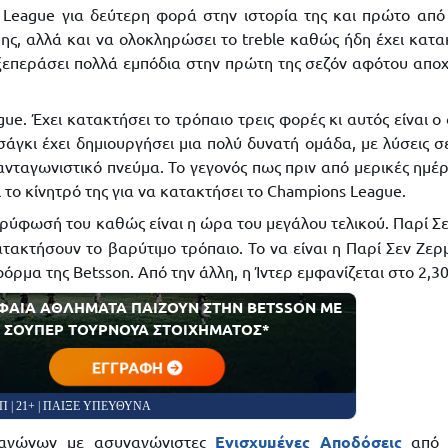
 League για δεύτερη φορά στην ιστορία της και πρώτο από
, αλλά και να ολοκληρώσει το treble καθώς ήδη έχει κατα
ει ξεπεράσει πολλά εμπόδια στην πρώτη της σεζόν αφότου απ
ue. Έχει κατακτήσει το τρόπαιο τρεις φορές κι αυτός είναι ο
ντσάγκι έχει δημιουργήσει μια πολύ δυνατή ομάδα, με λύσεις σε
ανταγωνιστικό πνεύμα. Το γεγονός πως πριν από μερικές ημέ
 το κίνητρό της για να κατακτήσει το Champions League.
ρύφωσή του καθώς είναι η ώρα του μεγάλου τελικού. Παρί Σ
κατακτήσουν το βαρύτιμο τρόπαιο. Το να είναι η Παρί Σεν Ζερ
μα της Betsson. Από την άλλη, η Ίντερ εμφανίζεται στο 2,30
ΦΑΙΑ ΑΘΛΗΜΑΤΑ ΠΑΙΖΟΥΝ ΣΤΗΝ BETSSON ΜΕ
ΣΟΥΠΕΡ ΤΟΥΡΝΟΥΑ ΣΤΟΙΧΗΜΑΤΟΣ*
ΕΓΓΡΑΦΗ
Π | 21+ | ΠΑΙΞΕ ΥΠΕΥΘΥΝΑ
ς αγώνων με ασυναγώνιστες
Ενισχυμένες Αποδόσεις
από 