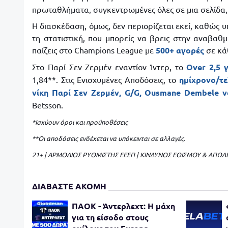
πρωταθλήματα, συγκεντρωμένες όλες σε μια σελίδα, 
H διασκέδαση, όμως, δεν περιορίζεται εκεί, καθώς 
τη στατιστική, που μπορείς να βρεις στην αναβαθμ
παίζεις στο Champions League με
500+ αγορές
σε κά
Στο Παρί Σεν Ζερμέν εναντίον Ίντερ, το
Over 2,5 
1,84**. Στις Ενισχυμένες Αποδόσεις, το
ημίχρονο/τε
νίκη Παρί Σεν Ζερμέν, G/G, Ousmane Dembele ν
Betsson.
*Ισχύουν όροι και προϋποθέσεις
**Οι αποδόσεις ενδέχεται να υπόκεινται σε αλλαγές.
21+ | ΑΡΜΟΔΙΟΣ ΡΥΘΜΙΣΤΗΣ ΕΕΕΠ | ΚΙΝΔΥΝΟΣ ΕΘΙΣΜΟΥ & ΑΠΩΛΕ
ΔΙΑΒΑΣΤΕ ΑΚΟΜΗ
ΠΑΟΚ - Άντερλεχτ: Η μάχη
για τη είσοδο στους