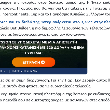
ague της ιστορίας στον δεύτερο τελικό της. Η Ίντερ επιδ
 χρόνια. Η ομάδα που θα νικήσει θα παίξει με την Τότεναμ
 Intercontinental Cup και το Παγκόσμιο Κύπελλο Συλλόγων το
4** και το διπλό της Ίντερ ανέρχεται στο 3,36** στην π
αλείο Bet Builder, η πιο δημοφιλής λειτουργία των τελευταίων
όνι, με διαφορετικές αγορές από τον ίδιο αγώνα.
TSSON ΣΕ ΥΠΟΔΕΧΕΤΑΙ ΜΕ ΜΙΑ ΑΠΙΣΤΕΥΤΗ
Α* ΧΩΡΙΣ ΚΑΤΑΘΕΣΗ ΜΕ 220 ΔΩΡΑ* + ΜΕ ΕΝΑ
ΓΥΡΙΣΜΑ!
ΕΓΓΡΑΦΗ
Π | 21+ | ΠΑΙΞΕ ΥΠΕΥΘΥΝΑ
λες σε επίσημη διοργάνωση. Για την Παρί Σεν Ζερμέν αυτός θ
ζί με αυτόν έχει φτάσει σε 13 ευρωπαϊκούς τελικούς.
κορυφαία στοιχηματική πλατφόρμα της Betsson με ευέλικτες
το παιχνίδι σου σε αμέτρητες αγορές με ασυναγώνιστες αποδό