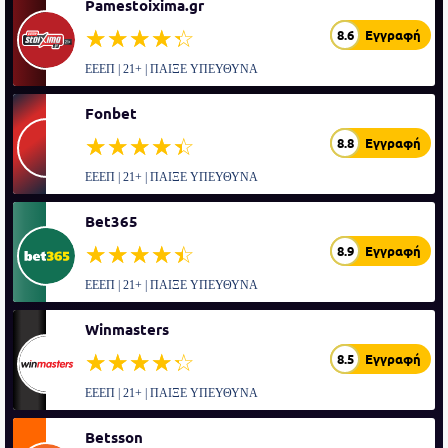
Pamestoixima.gr
☆☆☆☆☆
★★★★★
8.6
Εγγραφή
ΕΕΕΠ | 21+ | ΠΑΙΞΕ ΥΠΕΥΘΥΝΑ
Fonbet
☆☆☆☆☆
★★★★★
8.8
Εγγραφή
ΕΕΕΠ | 21+ | ΠΑΙΞΕ ΥΠΕΥΘΥΝΑ
Bet365
☆☆☆☆☆
★★★★★
8.9
Εγγραφή
ΕΕΕΠ | 21+ | ΠΑΙΞΕ ΥΠΕΥΘΥΝΑ
Winmasters
☆☆☆☆☆
★★★★★
8.5
Εγγραφή
ΕΕΕΠ | 21+ | ΠΑΙΞΕ ΥΠΕΥΘΥΝΑ
Betsson