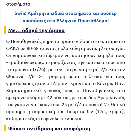
στοιχήματα.
bwin: Αμέτρητα ειδικά στοιχήματα και σούπερ
αποδόσεις στο Ελληνικό Πρωτάθλημα!
Με… οδηγό την άμυνα
Ο Παναθηναϊκός πήρε το πρώτο ντέρμπι στο κατάμεστο
ΟΑΚΑ με 80-68 έχοντας πολύ καλή αμυντική λειτουργία.
Οι «πράσινοι» κατάφεραν να κρατήσουν χαμηλά τους
«ερυθρόλευκους» περιορίζοντας την ευστοχία τους από
το τρίποντο (7/26), με τον Πίτερς να μετρά 2/5 και τον
Φουρνιέ 2/6. Σε τρομερή μέρα επιθετικά για τους
γηπεδούχους ήταν ο Τζέριαν Γκραντ και ο Κέντρικ Ναν.
Χαρακτηριστικό γεγονός πως ο Παναθηναϊκός στο
ημίχρονο σκόραρε 42 πόντους με τους δύο Αμερικανούς
του γκαρντ να έχουν τους 25 με 7/7 τρίποντα! Με θετικό
πρόσημο η συμμετοχή του Γιουρτσέβεν (12π., 7ριμπ.),
καθοριστικός στο φινάλε ο Σλούκας.
Ψάχνει αντίδραση και ισοφάριση