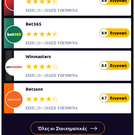
☆☆☆☆☆
★★★★★
8.8
Εγγραφή
ΕΕΕΠ | 21+ | ΠΑΙΞΕ ΥΠΕΥΘΥΝΑ
Bet365
☆☆☆☆☆
★★★★★
8.9
Εγγραφή
ΕΕΕΠ | 21+ | ΠΑΙΞΕ ΥΠΕΥΘΥΝΑ
Winmasters
☆☆☆☆☆
★★★★★
8.5
Εγγραφή
ΕΕΕΠ | 21+ | ΠΑΙΞΕ ΥΠΕΥΘΥΝΑ
Betsson
☆☆☆☆☆
★★★★★
8.7
Εγγραφή
ΕΕΕΠ | 21+ | ΠΑΙΞΕ ΥΠΕΥΘΥΝΑ
Όλες οι Στοιχηματικές