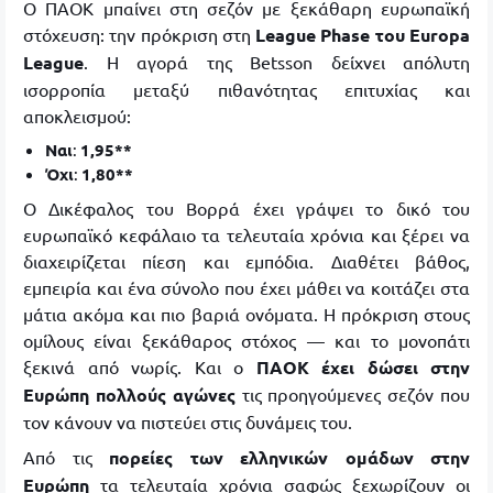
Ο ΠΑΟΚ μπαίνει στη σεζόν με ξεκάθαρη ευρωπαϊκή
στόχευση: την πρόκριση στη
League Phase του Europa
League
. Η αγορά της Betsson δείχνει απόλυτη
ισορροπία μεταξύ πιθανότητας επιτυχίας και
αποκλεισμού:
Ναι
:
1,95**
Όχι
:
1,80**
Ο Δικέφαλος του Βορρά έχει γράψει το δικό του
ευρωπαϊκό κεφάλαιο τα τελευταία χρόνια και ξέρει να
διαχειρίζεται πίεση και εμπόδια. Διαθέτει βάθος,
εμπειρία και ένα σύνολο που έχει μάθει να κοιτάζει στα
μάτια ακόμα και πιο βαριά ονόματα. Η πρόκριση στους
ομίλους είναι ξεκάθαρος στόχος — και το μονοπάτι
ξεκινά από νωρίς. Και ο
ΠΑΟΚ έχει δώσει στην
Ευρώπη πολλούς αγώνες
τις προηγούμενες σεζόν που
τον κάνουν να πιστεύει στις δυνάμεις του.
Από τις
πορείες των ελληνικών ομάδων στην
Ευρώπη
τα τελευταία χρόνια σαφώς ξεχωρίζουν οι