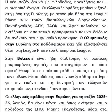
Η νέα σεζόν ξεκινά με φιλοδοξίες, προκλήσεις και…
ευρωπαϊκά όνειρα. Οι ελληνικές ομάδες μπαίνουν ξανά
στη μάχη της Ευρώπης, με στόχο μία θέση στη League
Phase των τριών διασυλλογικών διοργανώσεων.
Παναθηναϊκός, ΑΕΚ, ΠΑΟΚ και Άρης καλούνται να
αντέξουν σε απαιτητικά προκριματικά και να δείξουν
ότι ανήκουν στο ευρωπαϊκό προσκήνιο. Ο
Ολυμπιακός
στην Ευρώπη στο ποδόσφαιρο
έχει ήδη εξασφαλίσει
θέση στη League Phase του Champions League.
Στην
Betsson
είναι ήδη διαθέσιμες οι σχετικές
μακροχρόνιες αγορές, που καταγράφουν το πόσο
εφικτή θεωρείται η πρόκριση κάθε ομάδας στη φάση
των ομίλων. Με αποδόσεις που δίνουν ξεκάθαρο στίγμα
για την εικόνα και τη δυναμική των ελληνικών
εκπροσώπων, το ενδιαφέρον κορυφώνεται.
Οι
ελληνικές ομάδες στην Ευρώπη για τη σεζόν 2025-
26
, λοιπόν, θα είναι πέντε και όπως ανέφερε και ο
πρόεδρος της ΕΠΟ, Μάκης Γκαγκάτσης, μέσα στα