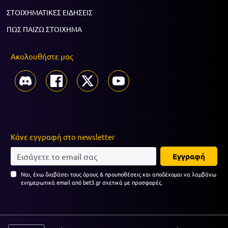
ΣΤΟΙΧΗΜΑΤΙΚΕΣ ΕΙΔΗΣΕΙΣ
ΠΩΣ ΠΑΙΖΩ ΣΤΟΙΧΗΜΑ
Ακολουθήστε μας
Κάνε εγγραφή στο newsletter
Εγγραφή
Ναι, έχω διαβάσει τους όρους & προυποθέσεις και αποδέχομαι να λαμβάνω
ενημερωτικά email από bet3.gr σχετικά με προσφορές.