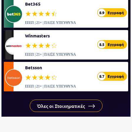
Bet365
☆☆☆☆☆
★★★★★
8.9
Εγγραφή
ΕΕΕΠ | 21+ | ΠΑΙΞΕ ΥΠΕΥΘΥΝΑ
Winmasters
☆☆☆☆☆
★★★★★
8.5
Εγγραφή
ΕΕΕΠ | 21+ | ΠΑΙΞΕ ΥΠΕΥΘΥΝΑ
Betsson
☆☆☆☆☆
★★★★★
8.7
Εγγραφή
ΕΕΕΠ | 21+ | ΠΑΙΞΕ ΥΠΕΥΘΥΝΑ
Όλες οι Στοιχηματικές