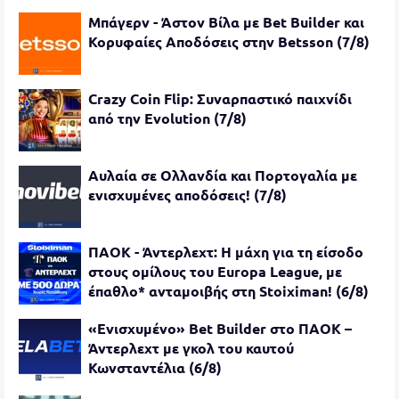
Μπάγερν - Άστον Βίλα με Bet Builder και
Κορυφαίες Αποδόσεις στην Betsson (7/8)
Crazy Coin Flip: Συναρπαστικό παιχνίδι
από την Evolution (7/8)
Αυλαία σε Ολλανδία και Πορτογαλία με
ενισχυμένες αποδόσεις! (7/8)
ΠΑΟΚ - Άντερλεχτ: Η μάχη για τη είσοδο
στους ομίλους του Europa League, με
έπαθλο* ανταμοιβής στη Stoiximan! (6/8)
«Ενισχυμένο» Bet Builder στο ΠΑΟΚ –
Άντερλεχτ με γκολ του καυτού
Κωνσταντέλια (6/8)