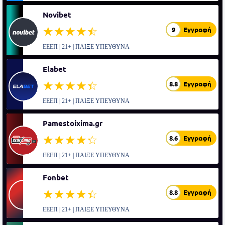
Novibet
☆☆☆☆☆
★★★★★
9
Εγγραφή
ΕΕΕΠ | 21+ | ΠΑΙΞΕ ΥΠΕΥΘΥΝΑ
Elabet
☆☆☆☆☆
★★★★★
8.8
Εγγραφή
ΕΕΕΠ | 21+ | ΠΑΙΞΕ ΥΠΕΥΘΥΝΑ
Pamestoixima.gr
☆☆☆☆☆
★★★★★
8.6
Εγγραφή
ΕΕΕΠ | 21+ | ΠΑΙΞΕ ΥΠΕΥΘΥΝΑ
Fonbet
☆☆☆☆☆
★★★★★
8.8
Εγγραφή
ΕΕΕΠ | 21+ | ΠΑΙΞΕ ΥΠΕΥΘΥΝΑ