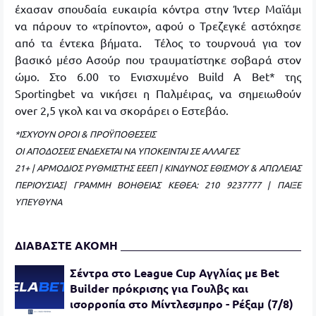
έχασαν σπουδαία ευκαιρία κόντρα στην Ίντερ Μαϊάμι
να πάρουν το «τρίποντο», αφού ο Τρεζεγκέ αστόχησε
από τα έντεκα βήματα. Τέλος το τουρνουά για τον
βασικό μέσο Ασούρ που τραυματίστηκε σοβαρά στον
ώμο. Στο 6.00 το Ενισχυμένο Build A Bet* της
Sportingbet να νικήσει η Παλμέιρας, να σημειωθούν
over 2,5 γκολ και να σκοράρει ο Εστεβάο.
*ΙΣΧΥΟΥΝ ΟΡΟΙ & ΠΡΟΫΠΟΘΕΣΕΙΣ
ΟΙ ΑΠΟΔΟΣΕΙΣ ΕΝΔΕΧΕΤΑΙ ΝΑ ΥΠΟΚΕΙΝΤΑΙ ΣΕ ΑΛΛΑΓΕΣ
21+ | ΑΡΜΟΔΙΟΣ ΡΥΘΜΙΣΤΗΣ ΕΕΕΠ | ΚΙΝΔΥΝΟΣ ΕΘΙΣΜΟΥ & ΑΠΩΛΕΙΑΣ
ΠΕΡΙΟΥΣΙΑΣ| ΓΡΑΜΜΗ ΒΟΗΘΕΙΑΣ ΚΕΘΕΑ: 210 9237777 | ΠΑΙΞΕ
ΥΠΕΥΘΥΝΑ
ΔΙΑΒΑΣΤΕ ΑΚΟΜΗ
Σέντρα στο League Cup Αγγλίας με Bet
Builder πρόκρισης για Γουλβς και
ισορροπία στο Μίντλεσμπρο - Ρέξαμ (7/8)