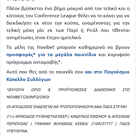
Πλέον βρίσκεται ένα βήμα μακριά από τον τελικό και η
κάτοχος του Conference League θέλει να το κάνει για να
διεκδικήσει εκ νέου την κούπα, αναμένοντας για την
τελική μάχη μία εκ των Παρί ή Ρεάλ που τίθενται
αντιμέτωπες στον έτερο ημιτελικό.
Τα μέλη της Novibet μπορούν καθημερινά να βρουν
προσφορές* για τα μεγάλα παιχνίδια
και κορυφαίο
πρόγραμμα ανταμοιβής*.
Αυτό που θες από το παιχνίδι σου
και στο Παγκόσμιο
Κύπελλο Συλλόγων
*ΙΣΧΥΟΥΝ ΟΡΟΙ & ΠΡΟΫΠΟΘΕΣΕΙΣ ΔΙΑΘΕΣΙΜΟΙ ΣΤΟ
NOVIBET.GR/INFO/OROI
ΟΙ ΑΠΟΔΟΣΕΙΣ ΕΝΔΕΧΕΤΑΙ ΝΑ ΤΡΟΠΟΠΟΙΗΘΟΥΝ ΑΝΑ ΠΑΣΑ ΣΤΙΓΜΗ
21+| ΑΡΜΟΔΙΟΣ ΡΥΘΜΙΣΤΗΣ:ΕΕΕΠ | ΚΙΝΔΥΝΟΣ ΕΘΙΣΜΟΥ & ΑΠΩΛΕΙΑΣ
ΠΕΡΙΟΥΣΙΑΣ | ΓΡΑΜΜΗ ΒΟΗΘΕΙΑΣ ΚΕΘΕΑ: 2109237777 | ΠΑΙΞΕ
ΥΠΕΥΘΥΝΑ.