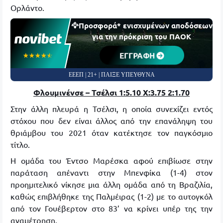
Ορλάντο.
🦅Προσφορά* ενισχυμένων αποδόσεων
για την πρόκριση του ΠΑΟΚ
ΕΓΓΡΑΦΗ
☆☆☆☆☆
★★★★★
ΕΕΕΠ | 21+ | ΠΑΙΞΕ ΥΠΕΥΘΥΝΑ
Φλουμινένσε – Τσέλσι 1:5.10
X
:3.75 2:1.70
Στην άλλη πλευρά η Τσέλσι, η οποία συνεχίζει εντός
στόχου που δεν είναι άλλος από την επανάληψη του
θριάμβου του 2021 όταν κατέκτησε τον παγκόσμιο
τίτλο.
Η ομάδα του Έντσο Μαρέσκα αφού επιβίωσε στην
παράταση απέναντι στην Μπενφίκα (1-4) στον
προημιτελικό νίκησε μια άλλη ομάδα από τη Βραζιλία,
καθώς επιβλήθηκε της Παλμέιρας (1-2) με το αυτογκόλ
από τον Γουέβερτον στο 83’ να κρίνει υπέρ της την
αναμέτρηση.