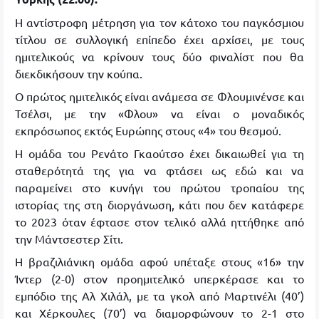
Η αντίστροφη μέτρηση για τον κάτοχο του παγκόσμιου
τίτλου σε συλλογική επίπεδο έχει αρχίσει, με τους
ημιτελικούς να κρίνουν τους δύο φιναλίστ που θα
διεκδικήσουν την κούπα.
Ο πρώτος ημιτελικός είναι ανάμεσα σε Φλουμινένσε και
Τσέλσι, με την «Φλου» να είναι ο μοναδικός
εκπρόσωπος εκτός Ευρώπης στους «4» του θεσμού.
Η ομάδα του Ρενάτο Γκαούτσο έχει δικαιωθεί για τη
σταθερότητά της για να φτάσει ως εδώ και να
παραμείνει στο κυνήγι του πρώτου τροπαίου της
ιστορίας της στη διοργάνωση, κάτι που δεν κατάφερε
το 2023 όταν έφτασε στον τελικό αλλά ηττήθηκε από
την Μάντσεστερ Σίτι.
Η βραζιλιάνικη ομάδα αφού υπέταξε στους «16» την
Ίντερ (2-0) στον προημιτελικό υπερκέρασε και το
εμπόδιο της Αλ Χιλάλ, με τα γκολ από Μαρτινέλι (40’)
και Χέρκουλες (70’) να διαμορφώνουν το 2-1 στο