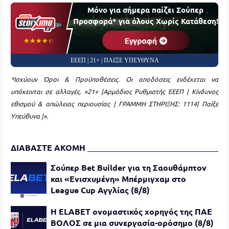
Μόνο για σήμερα παίζει Σούπερ
Προσφορά* για όλους Χωρίς Κατάθεση!
Εγγραφή
☆☆☆☆☆
★★★★★
ΕΕΕΠ | 21+ | ΠΑΙΞΕ ΥΠΕΥΘΥΝΑ
*Ισχύουν Όροι & Προϋποθέσεις. Οι αποδόσεις ενδέχεται να
υπόκεινται σε αλλαγές. «21+ |Αρμόδιος Ρυθμιστής ΕΕΕΠ | Κίνδυνος
εθισμού & απώλειας περιουσίας | ΓΡΑΜΜΗ ΣΤΗΡΙΞΗΣ: 1114| Παίξε
Υπεύθυνα |».
ΔΙΑΒΑΣΤΕ ΑΚΟΜΗ
Σούπερ Bet Builder για τη Σαουθάμπτον
και «Ενισχυμένη» Μπέρμιγχαμ στο
League Cup Αγγλίας (8/8)
Η ELABET ονομαστικός χορηγός της ΠΑΕ
ΒΟΛΟΣ σε μια συνεργασία-ορόσημο (8/8)