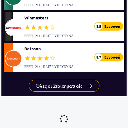
ΕΕΕΠ | 21+ | ΠΑΙΞΕ ΥΠΕΥΘΥΝΑ
Winmasters
☆☆☆☆☆
★★★★★
8.5
Εγγραφή
ΕΕΕΠ | 21+ | ΠΑΙΞΕ ΥΠΕΥΘΥΝΑ
Betsson
☆☆☆☆☆
★★★★★
8.7
Εγγραφή
ΕΕΕΠ | 21+ | ΠΑΙΞΕ ΥΠΕΥΘΥΝΑ
Όλες οι Στοιχηματικές