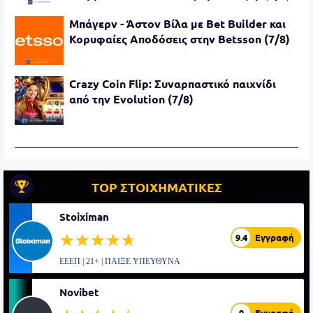
Μπάγερν - Άστον Βίλα με Bet Builder και
Κορυφαίες Αποδόσεις στην Betsson (7/8)
Crazy Coin Flip: Συναρπαστικό παιχνίδι
από την Evolution (7/8)
TOP ΣΤΟΙΧΗΜΑΤΙΚΕΣ
Stoiximan
☆☆☆☆☆
★★★★★
9.4
Εγγραφή
ΕΕΕΠ | 21+ | ΠΑΙΞΕ ΥΠΕΥΘΥΝΑ
Novibet
9
Εγγραφή