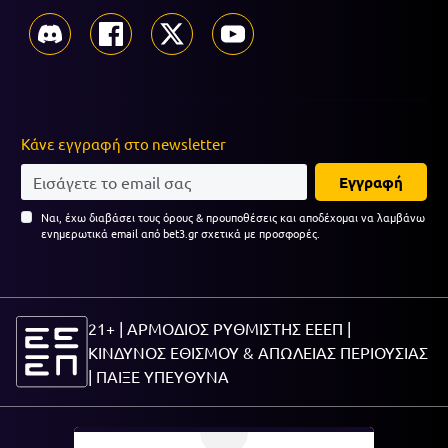
Κάνε εγγραφή στο newsletter
Εγγραφή
Ναι, έχω διαβάσει τους όρους & προυποθέσεις και αποδέχομαι να λαμβάνω
ενημερωτικά email από bet3.gr σχετικά με προσφορές.
21+ | ΑΡΜΟΔΙΟΣ ΡΥΘΜΙΣΤΗΣ ΕΕΕΠ |
ΚΙΝΔΥΝΟΣ ΕΘΙΣΜΟΥ & ΑΠΩΛΕΙΑΣ ΠΕΡΙΟΥΣΙΑΣ
|
ΠΑΙΞΕ ΥΠΕΥΘΥΝΑ