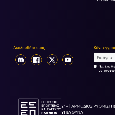
Ακολουθήστε μας
Κάνε εγγρα
Ναι, έχω δι
με προσφορ
21+ | ΑΡΜΟΔΙΟΣ ΡΥΘΜΙΣΤΗΣ
ΥΠΕΥΘΥΝΑ