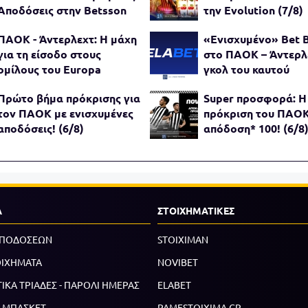
Αποδόσεις στην Betsson
την Evolution (7/8)
(7/8)
ΠΑΟΚ - Άντερλεχτ: Η μάχη
«Ενισχυμένο» Bet B
για τη είσοδο στους
στο ΠΑΟΚ – Άντερλ
ομίλους του Europa
γκολ του καυτού
League, με έπαθλο*
Κωνσταντέλια (6/8)
Πρώτο βήμα πρόκρισης για
Super προσφορά: Η
ανταμοιβής στη Stoiximan!
τον ΠΑΟΚ με ενισχυμένες
πρόκριση του ΠΑΟΚ
(6/8)
αποδόσεις! (6/8)
απόδοση* 100! (6/8
Α
ΣΤΟΙΧΗΜΑΤΙΚΕΣ
ΑΠΟΔΟΣΕΩΝ
STOIXIMAN
ΟΙΧΗΜΑΤΑ
NOVIBET
ΚΑ ΤΡΙΑΔΕΣ - ΠΑΡΟΛΙ ΗΜΕΡΑΣ
ELABET
 ΜΠΑΣΚΕΤ
PAMESTOIXIMA.GR