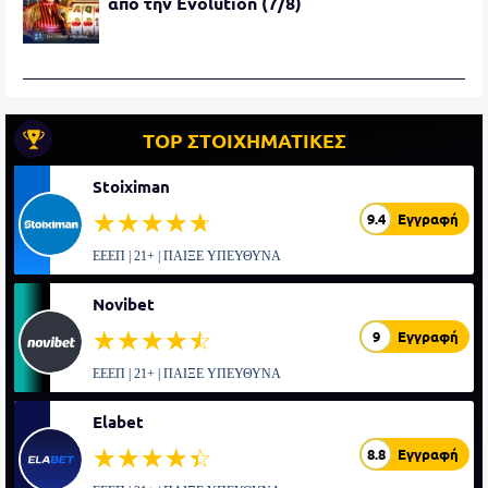
από την Evolution (7/8)
TOP ΣΤΟΙΧΗΜΑΤΙΚΕΣ
Stoiximan
☆☆☆☆☆
★★★★★
9.4
Εγγραφή
ΕΕΕΠ | 21+ | ΠΑΙΞΕ ΥΠΕΥΘΥΝΑ
Novibet
☆☆☆☆☆
★★★★★
9
Εγγραφή
ΕΕΕΠ | 21+ | ΠΑΙΞΕ ΥΠΕΥΘΥΝΑ
Elabet
☆☆☆☆☆
★★★★★
8.8
Εγγραφή