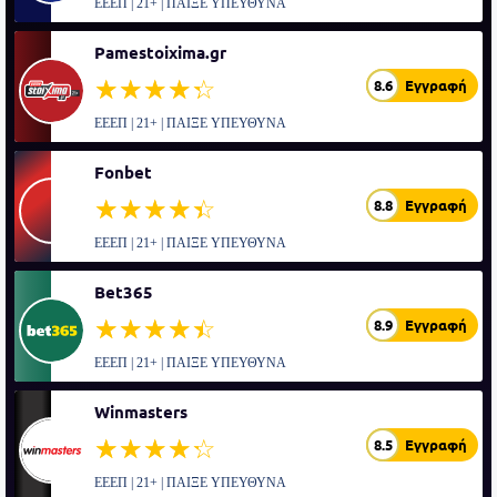
ΕΕΕΠ | 21+ | ΠΑΙΞΕ ΥΠΕΥΘΥΝΑ
Pamestoixima.gr
☆☆☆☆☆
★★★★★
8.6
Εγγραφή
ΕΕΕΠ | 21+ | ΠΑΙΞΕ ΥΠΕΥΘΥΝΑ
Fonbet
☆☆☆☆☆
★★★★★
8.8
Εγγραφή
ΕΕΕΠ | 21+ | ΠΑΙΞΕ ΥΠΕΥΘΥΝΑ
Bet365
☆☆☆☆☆
★★★★★
8.9
Εγγραφή
ΕΕΕΠ | 21+ | ΠΑΙΞΕ ΥΠΕΥΘΥΝΑ
Winmasters
☆☆☆☆☆
★★★★★
8.5
Εγγραφή
ΕΕΕΠ | 21+ | ΠΑΙΞΕ ΥΠΕΥΘΥΝΑ