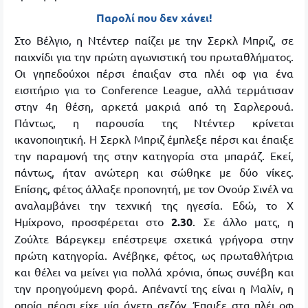
Παρολί που δεν χάνει!
Στο Βέλγιο, η Ντέντερ παίζει με την Σερκλ Μπριζ, σε
παιχνίδι για την πρώτη αγωνιστική του πρωταθλήματος.
Οι γηπεδούχοι πέρσι έπαιξαν στα πλέι οφ για ένα
εισιτήριο για το Conference League, αλλά τερμάτισαν
στην 4η θέση, αρκετά μακριά από τη Σαρλερουά.
Πάντως, η παρουσία της Ντέντερ κρίνεται
ικανοποιητική. Η Σερκλ Μπριζ έμπλεξε πέρσι και έπαιξε
την παραμονή της στην κατηγορία στα μπαράζ. Εκεί,
πάντως, ήταν ανώτερη και σώθηκε με δύο νίκες.
Επίσης, φέτος άλλαξε προπονητή, με τον Ονούρ Σινέλ να
αναλαμβάνει την τεχνική της ηγεσία. Εδώ, το Χ
Ημίχρονο, προσφέρεται στο
2.30
. Σε άλλο ματς, η
Ζούλτε Βάρεγκεμ επέστρεψε σχετικά γρήγορα στην
πρώτη κατηγορία. Ανέβηκε, φέτος, ως πρωταθλήτρια
και θέλει να μείνει για πολλά χρόνια, όπως συνέβη και
την προηγούμενη φορά. Απέναντί της είναι η Μαλίν, η
οποία πέρσι είχε μία άνετη σεζόν. Έπαιξε στα πλέι οφ