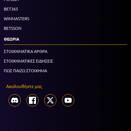
BET365
WINMASTERS
BETSSON
ΘΕΩΡΙΑ
ΣΤΟΙΧΗΜΑΤΙΚΑ ΑΡΘΡΑ
ΣΤΟΙΧΗΜΑΤΙΚΕΣ ΕΙΔΗΣΕΙΣ
ΠΩΣ ΠΑΙΖΩ ΣΤΟΙΧΗΜΑ
Ακολουθήστε μας