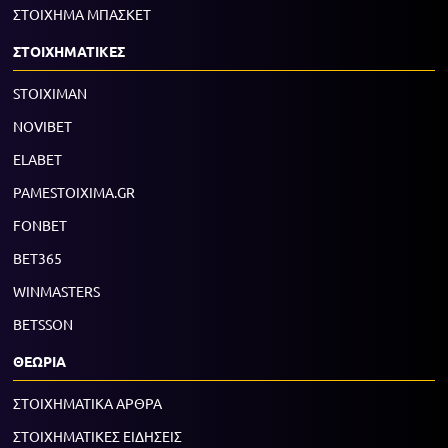
ΣΤΟΙΧΗΜΑ ΜΠΑΣΚΕΤ
ΣΤΟΙΧΗΜΑΤΙΚΕΣ
STOIXIMAN
NOVIBET
ELABET
PAMESTOIXIMA.GR
FONBET
BET365
WINMASTERS
BETSSON
ΘΕΩΡΙΑ
ΣΤΟΙΧΗΜΑΤΙΚΑ ΑΡΘΡΑ
ΣΤΟΙΧΗΜΑΤΙΚΕΣ ΕΙΔΗΣΕΙΣ