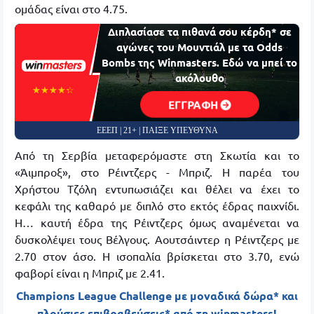
ομάδας είναι στο 4.75.
Διπλασίασε τα πιθανά σου κέρδη* σε
αγώνες του Mουντιάλ με τα Odds
Bombs της Winmasters. Eδώ να μπεί το
ακόλουθο
☆☆☆☆☆
★★★★★
ΕΓΓΡΑΦΗ
ΕΕΕΠ | 21+ | ΠΑΙΞΕ ΥΠΕΥΘΥΝΑ
Από τη Σερβία μεταφερόμαστε στη Σκωτία και το
«Άιμπροξ», στο Ρέιντζερς - Μπριζ. Η παρέα του
Χρήστου Τζόλη εντυπωσιάζει και θέλει να έχει το
κεφάλι της καθαρό με διπλό στο εκτός έδρας παιχνίδι.
Η… καυτή έδρα της Ρέιντζερς όμως αναμένεται να
δυσκολέψει τους Βέλγους. Αουτσάιντερ η Ρέιντζερς με
2.70 στον άσο. Η ισοπαλία βρίσκεται στο 3.70, ενώ
φαβορί είναι η Μπριζ με 2.41.
Champions
League
Challenge με μοναδικά δώρα* και
πλούσιες επιβραβεύσεις* από τη winmasters!