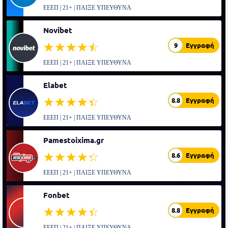
ΕΕΕΠ | 21+ | ΠΑΙΞΕ ΥΠΕΥΘΥΝΑ
Novibet
☆☆☆☆☆
★★★★★
9
Εγγραφή
ΕΕΕΠ | 21+ | ΠΑΙΞΕ ΥΠΕΥΘΥΝΑ
Elabet
☆☆☆☆☆
★★★★★
8.8
Εγγραφή
ΕΕΕΠ | 21+ | ΠΑΙΞΕ ΥΠΕΥΘΥΝΑ
Pamestoixima.gr
☆☆☆☆☆
★★★★★
8.6
Εγγραφή
ΕΕΕΠ | 21+ | ΠΑΙΞΕ ΥΠΕΥΘΥΝΑ
Fonbet
☆☆☆☆☆
★★★★★
8.8
Εγγραφή
ΕΕΕΠ | 21+ | ΠΑΙΞΕ ΥΠΕΥΘΥΝΑ