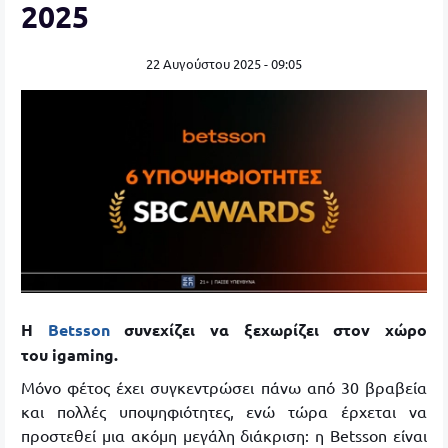
2025
22 Αυγούστου 2025 - 09:05
Η
Betsson
συνεχίζει να ξεχωρίζει στον χώρο
του igaming.
Μόνο φέτος έχει συγκεντρώσει πάνω από 30 βραβεία
και πολλές υποψηφιότητες, ενώ τώρα έρχεται να
προστεθεί μια ακόμη μεγάλη διάκριση: η Betsson είναι