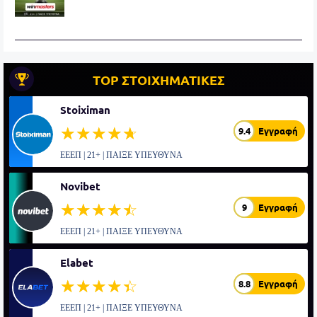
TOP ΣΤΟΙΧΗΜΑΤΙΚΕΣ
Stoiximan
☆☆☆☆☆
★★★★★
9.4
Εγγραφή
ΕΕΕΠ | 21+ | ΠΑΙΞΕ ΥΠΕΥΘΥΝΑ
Novibet
☆☆☆☆☆
★★★★★
9
Εγγραφή
ΕΕΕΠ | 21+ | ΠΑΙΞΕ ΥΠΕΥΘΥΝΑ
Elabet
☆☆☆☆☆
★★★★★
8.8
Εγγραφή
ΕΕΕΠ | 21+ | ΠΑΙΞΕ ΥΠΕΥΘΥΝΑ