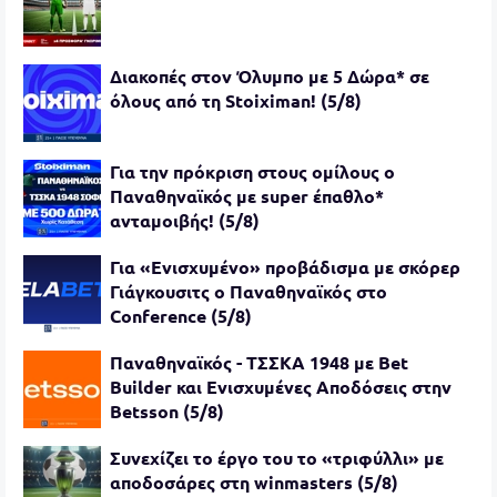
Διακοπές στον Όλυμπο με 5 Δώρα* σε
όλους από τη Stoiximan! (5/8)
Για την πρόκριση στους ομίλους ο
Παναθηναϊκός με super έπαθλο*
ανταμοιβής! (5/8)
Για «Ενισχυμένο» προβάδισμα με σκόρερ
Γιάγκουσιτς ο Παναθηναϊκός στο
Conference (5/8)
Παναθηναϊκός - ΤΣΣΚΑ 1948 με Bet
Builder και Ενισχυμένες Αποδόσεις στην
Betsson (5/8)
Συνεχίζει το έργο του το «τριφύλλι» με
αποδοσάρες στη winmasters (5/8)