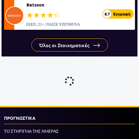
Betsson
☆☆☆☆☆
★★★★★
8.7
Εγγραφή
ΕΕΕΠ | 21+ | ΠΑΙΞΕ ΥΠΕΥΘΥΝΑ
Όλες οι Στοιχηματικές
ΠΡΟΓΝΩΣΤΙΚΑ
ΤΟ ΣΤΗΡΙΓΜΑ ΤΗΣ ΗΜΕΡΑΣ