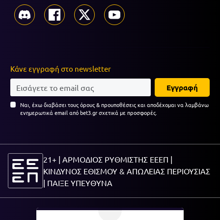
Κάνε εγγραφή στο newsletter
Εγγραφή
Ναι, έχω διαβάσει τους όρους & προυποθέσεις και αποδέχομαι να λαμβάνω
ενημερωτικά email από bet3.gr σχετικά με προσφορές.
21+ | ΑΡΜΟΔΙΟΣ ΡΥΘΜΙΣΤΗΣ ΕΕΕΠ |
ΚΙΝΔΥΝΟΣ ΕΘΙΣΜΟΥ & ΑΠΩΛΕΙΑΣ ΠΕΡΙΟΥΣΙΑΣ
|
ΠΑΙΞΕ ΥΠΕΥΘΥΝΑ