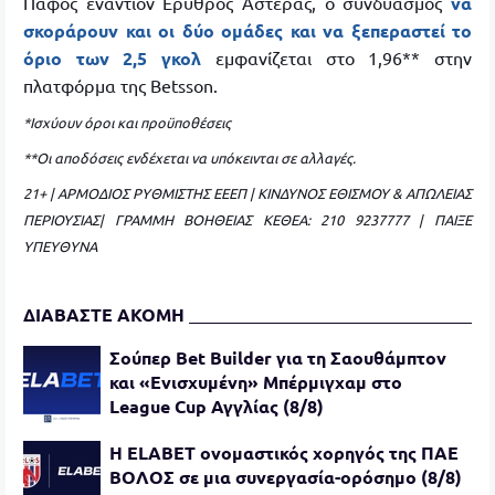
Πάφος εναντίον Ερυθρός Αστέρας, ο συνδυασμός
να
σκοράρουν και οι δύο ομάδες και να ξεπεραστεί το
όριο των 2,5 γκολ
εμφανίζεται στο 1,96** στην
πλατφόρμα της Betsson.
*Ισχύουν όροι και προϋποθέσεις
**Οι αποδόσεις ενδέχεται να υπόκεινται σε αλλαγές.
21+ | ΑΡΜΟΔΙΟΣ ΡΥΘΜΙΣΤΗΣ ΕΕΕΠ | ΚΙΝΔΥΝΟΣ ΕΘΙΣΜΟΥ & ΑΠΩΛΕΙΑΣ
ΠΕΡΙΟΥΣΙΑΣ| ΓΡΑΜΜΗ ΒΟΗΘΕΙΑΣ ΚΕΘΕΑ: 210 9237777 | ΠΑΙΞΕ
ΥΠΕΥΘΥΝΑ
ΔΙΑΒΑΣΤΕ ΑΚΟΜΗ
Σούπερ Bet Builder για τη Σαουθάμπτον
και «Ενισχυμένη» Μπέρμιγχαμ στο
League Cup Αγγλίας (8/8)
Η ELABET ονομαστικός χορηγός της ΠΑΕ
ΒΟΛΟΣ σε μια συνεργασία-ορόσημο (8/8)