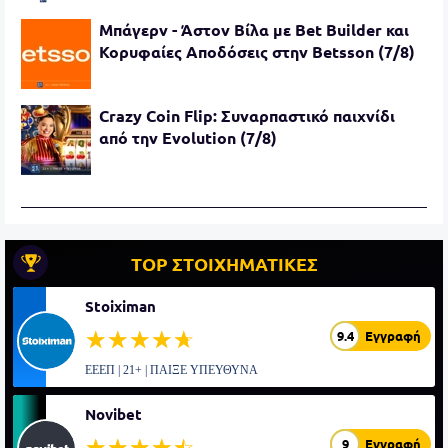
Μπάγερν - Άστον Βίλα με Bet Builder και
Κορυφαίες Αποδόσεις στην Betsson (7/8)
Crazy Coin Flip: Συναρπαστικό παιχνίδι
από την Evolution (7/8)
TOP ΣΤΟΙΧΗΜΑΤΙΚΕΣ
Stoiximan
☆☆☆☆☆
★★★★★
9.4
Εγγραφή
ΕΕΕΠ | 21+ | ΠΑΙΞΕ ΥΠΕΥΘΥΝΑ
Novibet
☆☆☆☆☆
★★★★★
9
Εγγραφή