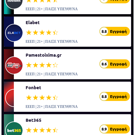
ΕΕΕΠ | 21+ | ΠΑΙΞΕ ΥΠΕΥΘΥΝΑ
Elabet
☆☆☆☆☆
★★★★★
8.8
Εγγραφή
ΕΕΕΠ | 21+ | ΠΑΙΞΕ ΥΠΕΥΘΥΝΑ
Pamestoixima.gr
☆☆☆☆☆
★★★★★
8.6
Εγγραφή
ΕΕΕΠ | 21+ | ΠΑΙΞΕ ΥΠΕΥΘΥΝΑ
Fonbet
☆☆☆☆☆
★★★★★
8.8
Εγγραφή
ΕΕΕΠ | 21+ | ΠΑΙΞΕ ΥΠΕΥΘΥΝΑ
Bet365
☆☆☆☆☆
★★★★★
8.9
Εγγραφή