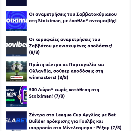
Οι αναμετρήσεις του Σαββατοκύριακου
στη Stoiximan, με έπαθλο* ανταμοιβής!
Oι κορυφαίες αναμετρήσεις του
Σαββάτου με ενισχυμένες αποδόσεις!
(8/8)
Πρώτη σέντρα σε Πορτογαλία και
Ολλανδία, σούπερ αποδόσεις στη
winmasters! (8/8)
500 Δώρα* χωρίς κατάθεση στη
Stoiximan! (7/8)
Σέντρα στο League Cup Αγγλίας με Bet
Builder πρόκρισης για Γουλβς και
ισορροπία στο Μίντλεσμπρο - Ρέξαμ (7/8)