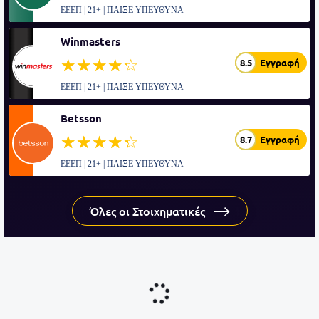
ΕΕΕΠ | 21+ | ΠΑΙΞΕ ΥΠΕΥΘΥΝΑ
Winmasters
☆☆☆☆☆
★★★★★
8.5
Εγγραφή
ΕΕΕΠ | 21+ | ΠΑΙΞΕ ΥΠΕΥΘΥΝΑ
Betsson
☆☆☆☆☆
★★★★★
8.7
Εγγραφή
ΕΕΕΠ | 21+ | ΠΑΙΞΕ ΥΠΕΥΘΥΝΑ
Όλες οι Στοιχηματικές