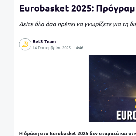
Eurobasket 2025: Πρόγραμμ
Δείτε όλα όσα πρέπει να γνωρίζετε για τη δ
Bet3 Team
14 Σεπτεμβρίου 2025 - 14:46
Η δράση στο Eurobasket 2025 δεν σταματά και οι