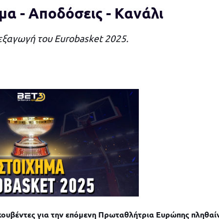
α - Αποδόσεις - Κανάλι
ιεξαγωγή του Eurobasket 2025.
 κουβέντες για την επόμενη Πρωταθλήτρια Ευρώπης πληθαί