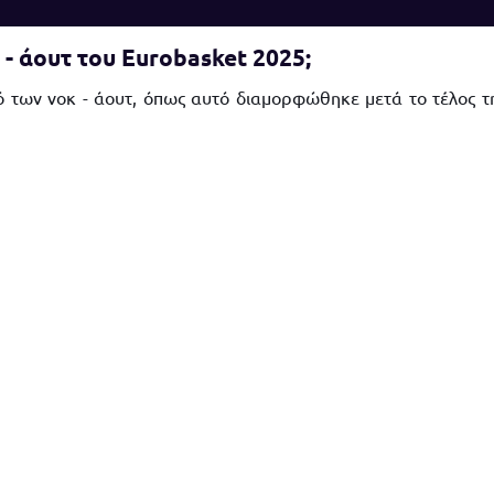
 - άουτ του Eurobasket 2025;
 των νοκ - άουτ, όπως αυτό διαμορφώθηκε μετά το τέλος τ