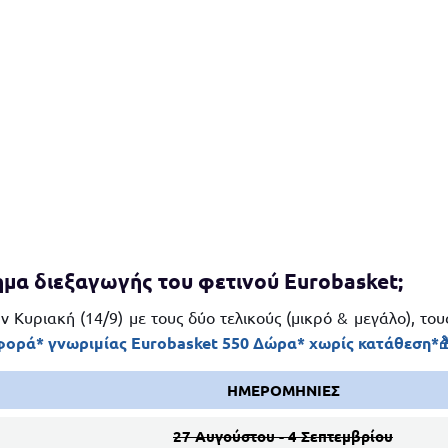
τημα διεξαγωγής του φετινού Eurobasket;
 Κυριακή (14/9) με τους δύο τελικούς (μικρό & μεγάλο), του
ορά* γνωριμίας Eurobasket 550 Δώρα* χωρίς κατάθεση*
ΗΜΕΡΟΜΗΝΙΕΣ
27 Αυγούστου - 4 Σεπτεμβρίου