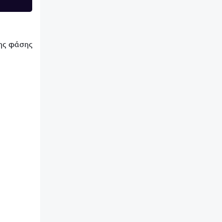
ης φάσης