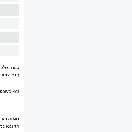
μάδες που
θηκαν στη
κοινό και
 κανάλια
ετε και τη