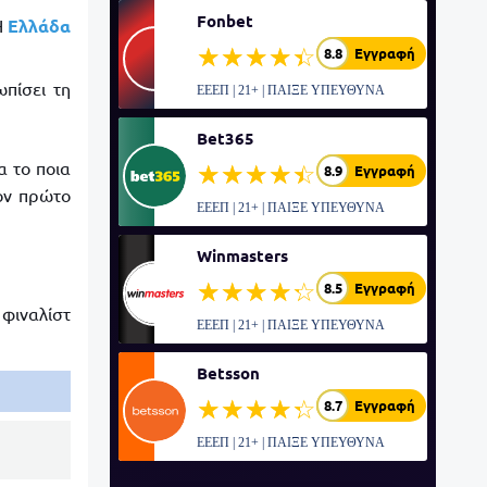
Fonbet
Η
Ελλάδα
☆☆☆☆☆
★★★★★
8.8
Εγγραφή
ωπίσει τη
ΕΕΕΠ | 21+ | ΠΑΙΞΕ ΥΠΕΥΘΥΝΑ
Bet365
α το ποια
☆☆☆☆☆
★★★★★
8.9
Εγγραφή
ον πρώτο
ΕΕΕΠ | 21+ | ΠΑΙΞΕ ΥΠΕΥΘΥΝΑ
Winmasters
☆☆☆☆☆
★★★★★
8.5
Εγγραφή
 φιναλίστ
ΕΕΕΠ | 21+ | ΠΑΙΞΕ ΥΠΕΥΘΥΝΑ
Betsson
☆☆☆☆☆
★★★★★
8.7
Εγγραφή
ΕΕΕΠ | 21+ | ΠΑΙΞΕ ΥΠΕΥΘΥΝΑ