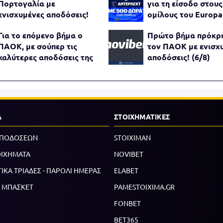
Πορτογαλία με
για τη είσοδο στους
ενισχυμένες αποδόσεις!
ομίλους του Europa
(7/8)
League, με έπαθλο*
Για το επόμενο βήμα ο
Πρώτο βήμα πρόκρι
ανταμοιβής στη Sto
ΠΑΟΚ, με σούπερ τις
τον ΠΑΟΚ με ενισχ
(6/8)
καλύτερες αποδόσεις της
αποδόσεις! (6/8)
winmasters! (6/8)
Α
ΣΤΟΙΧΗΜΑΤΙΚΕΣ
ΑΠΟΔΟΣΕΩΝ
STOIXIMAN
ΟΙΧΗΜΑΤΑ
NOVIBET
ΚΑ ΤΡΙΑΔΕΣ - ΠΑΡΟΛΙ ΗΜΕΡΑΣ
ELABET
 ΜΠΑΣΚΕΤ
PAMESTOIXIMA.GR
FONBET
BET365