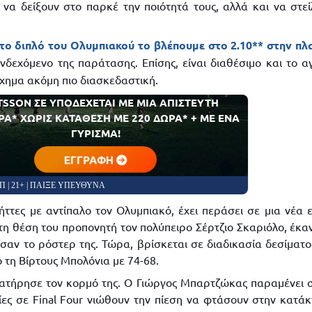
να δείξουν στο παρκέ την ποιότητά τους, αλλά και να στε
ι το διπλό του Ολυμπιακού το βλέπουμε στο 2.10** στην π
 ενδεχόμενο της παράτασης. Επίσης, είναι διαθέσιμο και το 
οίχημα ακόμη πιο διασκεδαστική.
TSSON ΣΕ ΥΠΟΔΕΧΕΤΑΙ ΜΕ ΜΙΑ ΑΠΙΣΤΕΥΤΗ
Α* ΧΩΡΙΣ ΚΑΤΑΘΕΣΗ ΜΕ 220 ΔΩΡΑ* + ΜΕ ΕΝΑ
ΓΥΡΙΣΜΑ!
ΕΓΓΡΑΦΗ
Π | 21+ | ΠΑΙΞΕ ΥΠΕΥΘΥΝΑ
ήττες με αντίπαλο τον Ολυμπιακό, έχει περάσει σε μια νέα 
τη θέση του προπονητή τον πολύπειρο Σέρτζιο Σκαριόλο, έκα
αν το ρόστερ της. Τώρα, βρίσκεται σε διαδικασία δεσίματο
ό τη Βίρτους Μπολόνια με 74-68.
διατήρησε τον κορμό της. Ο Γιώργος Μπαρτζώκας παραμένει σ
ες σε Final Four νιώθουν την πίεση να φτάσουν στην κατά