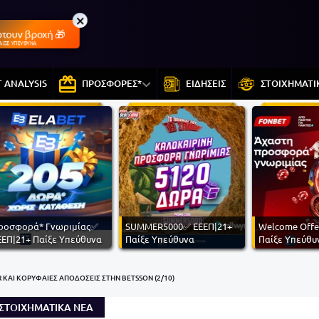
τουν βροχή 🎁
 ΠΑΙΞΕ ΥΠΕΥΘΥΝΑ
 ANALYSIS
ΠΡΟΣΦΟΡΕΣ*
ΕΙΔΗΣΕΙΣ
ΣΤΟΙΧΗΜΑΤΙΚ
ροσφορά* Γνωριμίας✅
SUMMER5000✅ ΕΕΕΠ|21+
Welcome Offe
ΕΕΠ|21+ Παίξε Υπεύθυνα
Παίξε Υπεύθυνα
Παίξε Υπεύθυ
 ΚΑΙ ΚΟΡΥΦΑΙΕΣ ΑΠΟΔΟΣΕΙΣ ΣΤΗΝ BETSSON (2/10)
ΣΤΟΙΧΗΜΑΤΙΚΑ ΝΕΑ