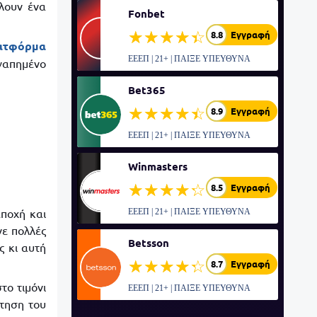
ίλουν ένα
Fonbet
☆☆☆☆☆
★★★★★
8.8
Εγγραφή
λατφόρμα
ΕΕΕΠ | 21+ | ΠΑΙΞΕ ΥΠΕΥΘΥΝΑ
αγαπημένο
Bet365
☆☆☆☆☆
★★★★★
8.9
Εγγραφή
ΕΕΕΠ | 21+ | ΠΑΙΞΕ ΥΠΕΥΘΥΝΑ
Winmasters
☆☆☆☆☆
★★★★★
8.5
Εγγραφή
εποχή και
ΕΕΕΠ | 21+ | ΠΑΙΞΕ ΥΠΕΥΘΥΝΑ
νε πολλές
Betsson
ς κι αυτή
☆☆☆☆☆
★★★★★
8.7
Εγγραφή
το τιμόνι
ΕΕΕΠ | 21+ | ΠΑΙΞΕ ΥΠΕΥΘΥΝΑ
κτηση του