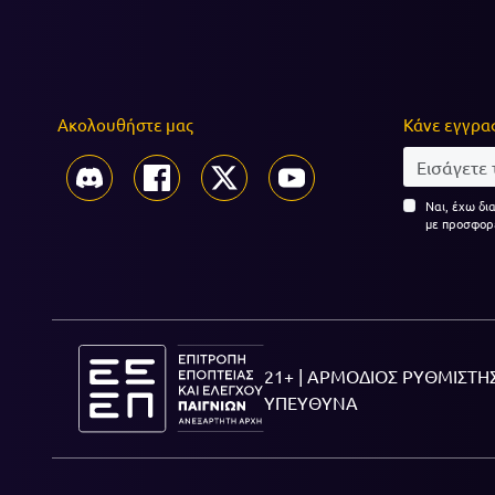
Ακολουθήστε μας
Κάνε εγγρα
Ναι, έχω δι
με προσφορ
21+ | ΑΡΜΟΔΙΟΣ ΡΥΘΜΙΣΤΗΣ
ΥΠΕΥΘΥΝΑ