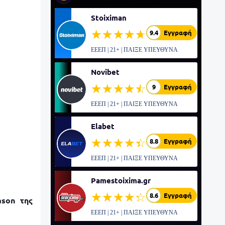
Stoiximan
☆☆☆☆☆
★★★★★
9.4
Εγγραφή
ΕΕΕΠ | 21+ | ΠΑΙΞΕ ΥΠΕΥΘΥΝΑ
Novibet
☆☆☆☆☆
★★★★★
9
Εγγραφή
ΕΕΕΠ | 21+ | ΠΑΙΞΕ ΥΠΕΥΘΥΝΑ
Elabet
☆☆☆☆☆
★★★★★
8.8
Εγγραφή
ΕΕΕΠ | 21+ | ΠΑΙΞΕ ΥΠΕΥΘΥΝΑ
Pamestoixima.gr
☆☆☆☆☆
★★★★★
8.6
Εγγραφή
ason της
ΕΕΕΠ | 21+ | ΠΑΙΞΕ ΥΠΕΥΘΥΝΑ