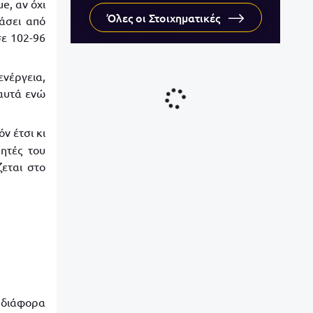
e, αν όχι
Όλες οι Στοιχηματικές
ράσει από
σε 102-96
ενέργεια,
 αυτά ενώ
ν έτσι κι
ητές του
εται στο
διάφορα