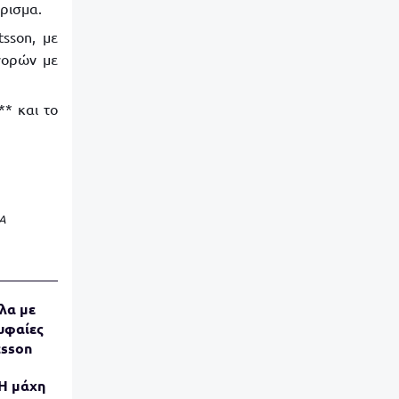
άρισμα.
sson, με
αγορών με
** και το
Α
λα με
ρυφαίες
tsson
Η μάχη