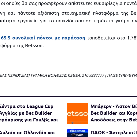
οι οποίες θα σας προσφέρουν απίστευτες ευκαιρίες για ποντ
η και πάντοτε αξιόπιστη στοιχηματική πλατφόρμα της Bet
ραίτητα εργαλεία για το παιχνίδι σου σε τεράστια γκάμα 
165.5 συνολικοί πόντοι με παράταση
τοποθετείται στο 1.78
τφόρμα της Betsson.
ΙΑΣ ΠΕΡΙΟΥΣΙΑΣ| ΓΡΑΜΜΗ ΒΟΗΘΕΙΑΣ ΚΕΘΕΑ: 210 9237777 | ΠΑΙΞΕ ΥΠΕΥΘΥΝ
Σέντρα στο League Cup
Μπάγερν - Άστον Βί
Αγγλίας με Bet Builder
Bet Builder και Κο
πρόκρισης για Γουλβς και
Αποδόσεις στην Be
ισορροπία στο
(7/8)
Αυλαία σε Ολλανδία και
ΠΑΟΚ - Άντερλεχτ: 
Μίντλεσμπρο - Ρέξαμ (7/8)