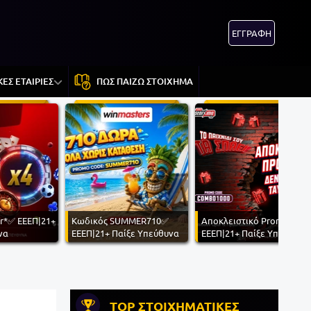
ΕΓΓΡΑΦΗ
ΕΣ ΕΤΑΙΡΙΕΣ
ΠΩΣ ΠΑΙΖΩ ΣΤΟΙΧΗΜΑ
r*✅ ΕΕΕΠ|21+
Κωδικός SUMMER710✅
Αποκλειστικό Promo✅
να
ΕΕΕΠ|21+ Παίξε Υπεύθυνα
ΕΕΕΠ|21+ Παίξε Υπεύθυνα
TOP ΣΤΟΙΧΗΜΑΤΙΚΕΣ