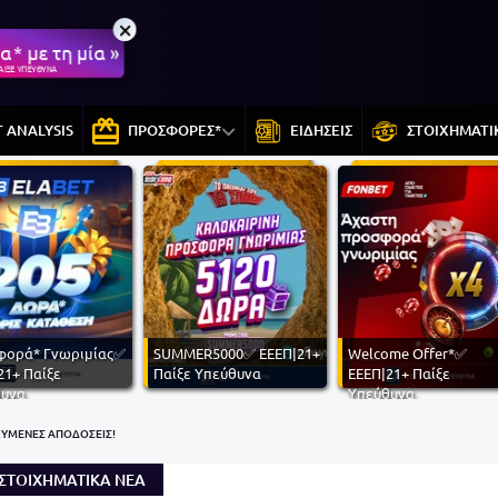
* με τη μία »
 ΠΑΙΞΕ ΥΠΕΥΘΥΝΑ
 ANALYSIS
ΠΡΟΣΦΟΡΕΣ*
ΕΙΔΗΣΕΙΣ
ΣΤΟΙΧΗΜΑΤΙΚ
φορά* Γνωριμίας✅
SUMMER5000✅ ΕΕΕΠ|21+
Welcome Offer*✅
21+ Παίξε
Παίξε Υπεύθυνα
ΕΕΕΠ|21+ Παίξε
θυνα
Υπεύθυνα
ΧΥΜΕΝΕΣ ΑΠΟΔΟΣΕΙΣ!
ΣΤΟΙΧΗΜΑΤΙΚΑ ΝΕΑ