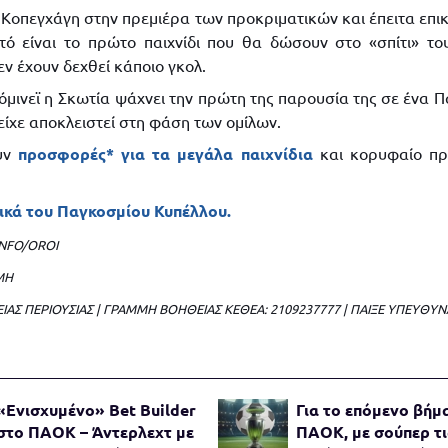
ην Κοπεγχάγη στην πρεμιέρα των προκριματικών και έπειτα επ
ό είναι το πρώτο παιχνίδι που θα δώσουν στο «σπίτι» του
ν έχουν δεχθεί κάποιο γκολ.
όμινεϊ η Σκωτία ψάχνει την πρώτη της παρουσία της σε ένα 
είχε αποκλειστεί στη φάση των ομίλων.
ουν
προσφορές* για τα μεγάλα παιχνίδια
και κορυφαίο π
ικά του Παγκοσμίου Κυπέλλου.
INFO/OROI
ΜΗ
ΑΣ ΠΕΡΙΟΥΣΙΑΣ | ΓΡΑΜΜΗ ΒΟΗΘΕΙΑΣ ΚΕΘΕΑ: 2109237777 | ΠΑΙΞΕ ΥΠΕΥΘΥΝ
«Ενισχυμένο» Bet Builder
Για το επόμενο βήμ
στο ΠΑΟΚ – Άντερλεχτ με
ΠΑΟΚ, με σούπερ τι