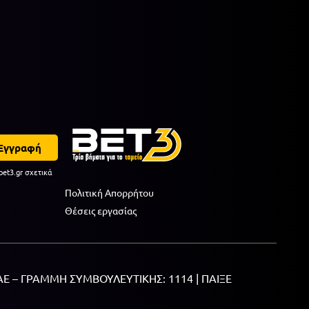
Εγγραφή
et3.gr σχετικά
Πολιτική Απορρήτου
Θέσεις εργασίας
Ε – ΓΡΑΜΜΗ ΣΥΜΒΟΥΛΕΥΤΙΚΗΣ: 1114 |
ΠΑΙΞΕ