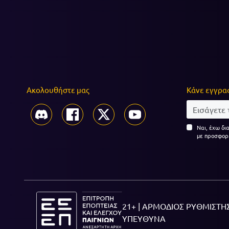
Ακολουθήστε μας
Κάνε εγγρα
Ναι, έχω δι
με προσφορ
21+ | ΑΡΜΟΔΙΟΣ ΡΥΘΜΙΣΤΗΣ
ΥΠΕΥΘΥΝΑ