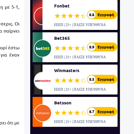
Fonbet
η με 5-1,
☆☆☆☆☆
★★★★★
8.8
Εγγραφή
σερις. Οι
ΕΕΕΠ | 21+ | ΠΑΙΞΕ ΥΠΕΥΘΥΝΑ
α παίρνει
Bet365
☆☆☆☆☆
★★★★★
βορί έστω
8.9
Εγγραφή
 για έναν
ΕΕΕΠ | 21+ | ΠΑΙΞΕ ΥΠΕΥΘΥΝΑ
Winmasters
☆☆☆☆☆
★★★★★
8.5
Εγγραφή
ΕΕΕΠ | 21+ | ΠΑΙΞΕ ΥΠΕΥΘΥΝΑ
Betsson
☆☆☆☆☆
★★★★★
8.7
Εγγραφή
ει ότι με
ΕΕΕΠ | 21+ | ΠΑΙΞΕ ΥΠΕΥΘΥΝΑ