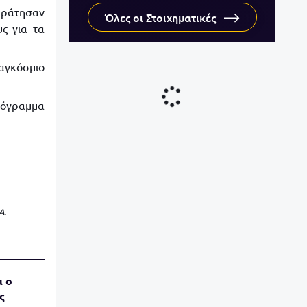
ικράτησαν
Όλες οι Στοιχηματικές
ς για τα
Παγκόσμιο
ρόγραμμα
Α.
α ο
ς