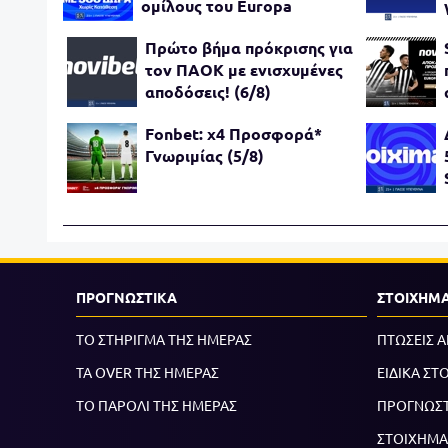
ομίλους του Europa
League, με έπαθλο*
Πρώτο βήμα πρόκρισης για
ανταμοιβής στη Stoiximan!
τον ΠΑΟΚ με ενισχυμένες
(6/8)
αποδόσεις! (6/8)
Fonbet: x4 Προσφορά*
Γνωριμίας (5/8)
ΠΡΟΓΝΩΣΤΙΚΑ
ΣΤΟΙΧΗΜ
ΤΟ ΣΤΗΡΙΓΜΑ ΤΗΣ ΗΜΕΡΑΣ
ΠΤΩΣΕΙΣ 
ΤΑ OVER ΤΗΣ ΗΜΕΡΑΣ
ΕΙΔΙΚΑ ΣΤ
ΤΟ ΠΑΡΟΛΙ ΤΗΣ ΗΜΕΡΑΣ
ΠΡΟΓΝΩΣΤΙ
ΣΤΟΙΧΗΜΑ