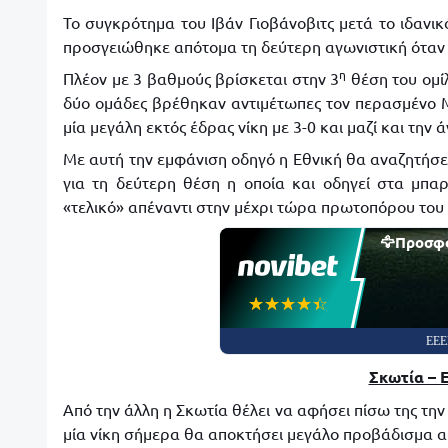
Το συγκρότημα του Ιβάν Γιοβάνοβιτς μετά το ιδανικό
προσγειώθηκε απότομα τη δεύτερη αγωνιστική όταν κ
η
Πλέον με 3 βαθμούς βρίσκεται στην 3
θέση του ομίλ
δύο ομάδες βρέθηκαν αντιμέτωπες τον περασμένο Μά
μία μεγάλη εκτός έδρας νίκη με 3-0 και μαζί και τη
Με αυτή την εμφάνιση οδηγό η Εθνική θα αναζητήσει
για τη δεύτερη θέση η οποία και οδηγεί στα μπαρ
«τελικό» απέναντι στην μέχρι τώρα πρωτοπόρου του 
🦅Προσφο
☆☆☆☆☆
★★★★★
ΕΕΕ
Σκωτία – Ε
Από την άλλη η Σκωτία θέλει να αφήσει πίσω της την 
μία νίκη σήμερα θα αποκτήσει μεγάλο προβάδισμα αρ