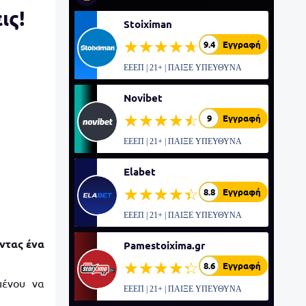
ις!
Stoiximan
☆☆☆☆☆
★★★★★
9.4
Εγγραφή
ΕΕΕΠ | 21+ | ΠΑΙΞΕ ΥΠΕΥΘΥΝΑ
Novibet
☆☆☆☆☆
★★★★★
9
Εγγραφή
ΕΕΕΠ | 21+ | ΠΑΙΞΕ ΥΠΕΥΘΥΝΑ
Elabet
☆☆☆☆☆
★★★★★
8.8
Εγγραφή
ΕΕΕΠ | 21+ | ΠΑΙΞΕ ΥΠΕΥΘΥΝΑ
ντας ένα
Pamestoixima.gr
☆☆☆☆☆
★★★★★
8.6
Εγγραφή
μένου να
ΕΕΕΠ | 21+ | ΠΑΙΞΕ ΥΠΕΥΘΥΝΑ