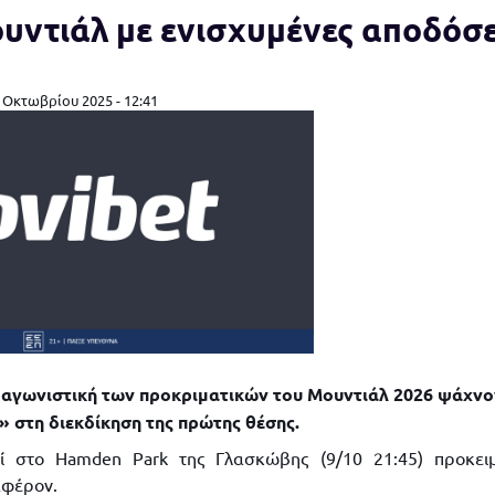
υντιάλ με ενισχυμένες αποδόσε
 Οκτωβρίου 2025 - 12:41
αγωνιστική των προκριματικών του Μουντιάλ 2026 ψάχνο
» στη διεκδίκηση της πρώτης θέσης.
ί στο Ηamden Park της Γλασκώβης (9/10 21:45) προκει
αφέρον.