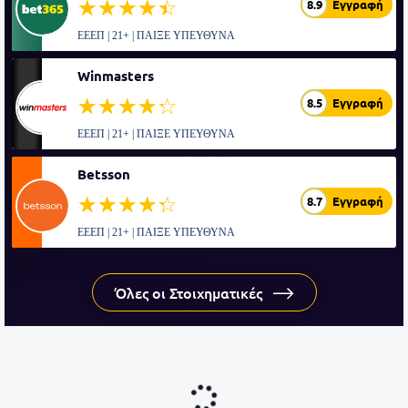
☆☆☆☆☆
★★★★★
8.9
Εγγραφή
ΕΕΕΠ | 21+ | ΠΑΙΞΕ ΥΠΕΥΘΥΝΑ
Winmasters
☆☆☆☆☆
★★★★★
8.5
Εγγραφή
ΕΕΕΠ | 21+ | ΠΑΙΞΕ ΥΠΕΥΘΥΝΑ
Betsson
☆☆☆☆☆
★★★★★
8.7
Εγγραφή
ΕΕΕΠ | 21+ | ΠΑΙΞΕ ΥΠΕΥΘΥΝΑ
Όλες οι Στοιχηματικές