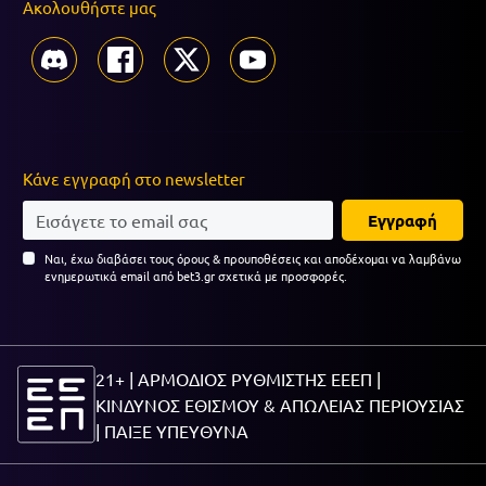
Ακολουθήστε μας
Κάνε εγγραφή στο newsletter
Εγγραφή
Ναι, έχω διαβάσει τους όρους & προυποθέσεις και αποδέχομαι να λαμβάνω
ενημερωτικά email από bet3.gr σχετικά με προσφορές.
21+ | ΑΡΜΟΔΙΟΣ ΡΥΘΜΙΣΤΗΣ ΕΕΕΠ |
ΚΙΝΔΥΝΟΣ ΕΘΙΣΜΟΥ & ΑΠΩΛΕΙΑΣ ΠΕΡΙΟΥΣΙΑΣ
|
ΠΑΙΞΕ ΥΠΕΥΘΥΝΑ