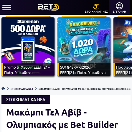
ΣΤΟΙΧΗΜΑΤΙΚΕΣ
ΕΓΓΡΑΦΗ
Promo STX500✅ ΕΕΕΠ|21+
SUMMERAKI2026✅
Προσφορ
Παίξε Υπεύθυνα
ΕΕΕΠ|21+ Παίξε Υπεύθυνα
ΕΕΕΠ|21+
ΣΤΟΙΧΗΜΑΤΙΚΑ ΝΕΑ
ΜΑΚΑΜΠΙ ΤΕΛ ΑΒΙΒ - ΟΛΥΜΠΙΑΚΟΣ ΜΕ BET BUILDER ΚΑΙ ΚΟΡΥΦΑΙΕΣ ΑΠΟΔΟΣΕΙΣ Σ
ΣΤΟΙΧΗΜΑΤΙΚΑ ΝΕΑ
Μακάμπι Τελ Αβίβ -
Ολυμπιακός με Bet Builder