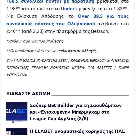
168.5 συνολικοί πόντοι με παράταση
βρίσκεται στο
1.98** και το αντίστοιχο
Under
εμφανίζεται στο 1.82**.
Με Ενίσχυση Απόδοσης, το
Over 88.5 για τους
συνολικούς πόντους του Ολυμπιακού
ανεβαίνει στο
2.40** (από 2.20) στην πλατφόρμα της Betsson.
*Ισχύουν όροι και προϋποθέσεις
**Οι αποδόσεις ενδέχεται να υπόκεινται σε αλλαγές.
21+ | ΑΡΜΟΔΙΟΣ ΡΥΘΜΙΣΤΗΣ ΕΕΕΠ | ΚΙΝΔΥΝΟΣ ΕΘΙΣΜΟΥ & ΑΠΩΛΕΙΑΣ
ΠΕΡΙΟΥΣΙΑΣ| ΓΡΑΜΜΗ ΒΟΗΘΕΙΑΣ ΚΕΘΕΑ: 210 9237777 | ΠΑΙΞΕ
ΥΠΕΥΘΥΝΑ
ΔΙΑΒΑΣΤΕ ΑΚΟΜΗ
Σούπερ Bet Builder για τη Σαουθάμπτον
και «Ενισχυμένη» Μπέρμιγχαμ στο
League Cup Αγγλίας (8/8)
Η ELABET ονομαστικός χορηγός της ΠΑΕ