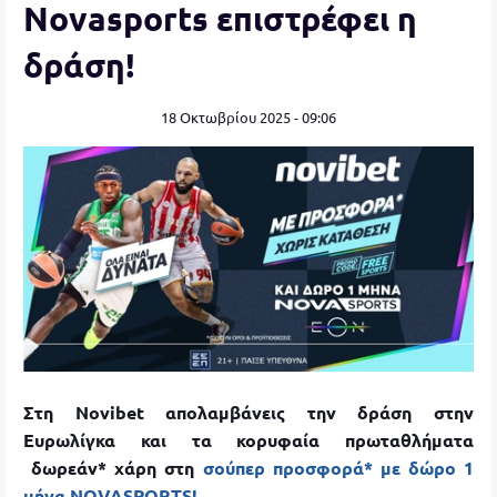
Novasports επιστρέφει η
δράση!
18 Οκτωβρίου 2025 - 09:06
Στη Novibet απολαμβάνεις την δράση στην
Ευρωλίγκα και τα κορυφαία πρωταθλήματα
δωρεάν* χάρη στη
σούπερ προσφορά* με δώρο 1
μήνα NOVASPORTS!