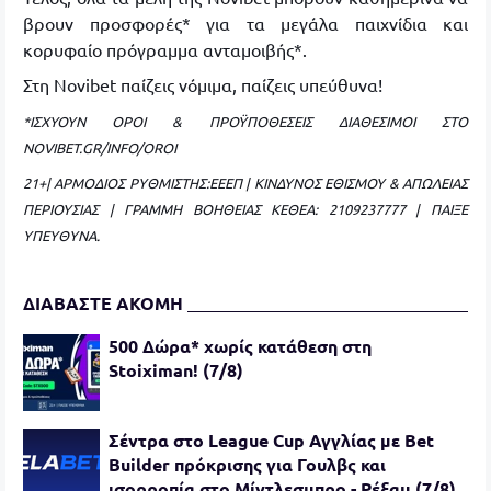
βρουν προσφορές* για τα μεγάλα παιχνίδια και
κορυφαίο πρόγραμμα ανταμοιβής*.
Στη Novibet παίζεις νόμιμα, παίζεις υπεύθυνα!
*ΙΣΧΥΟΥΝ ΟΡΟΙ & ΠΡΟΫΠΟΘΕΣΕΙΣ ΔΙΑΘΕΣΙΜΟΙ ΣΤΟ
NOVIBET.GR/INFO/OROI
21+| ΑΡΜΟΔΙΟΣ ΡΥΘΜΙΣΤΗΣ:ΕΕΕΠ | ΚΙΝΔΥΝΟΣ ΕΘΙΣΜΟΥ & ΑΠΩΛΕΙΑΣ
ΠΕΡΙΟΥΣΙΑΣ | ΓΡΑΜΜΗ ΒΟΗΘΕΙΑΣ ΚΕΘΕΑ: 2109237777 | ΠΑΙΞΕ
ΥΠΕΥΘΥΝΑ.
ΔΙΑΒΑΣΤΕ ΑΚΟΜΗ
500 Δώρα* χωρίς κατάθεση στη
Stoiximan! (7/8)
Σέντρα στο League Cup Αγγλίας με Bet
Builder πρόκρισης για Γουλβς και
ισορροπία στο Μίντλεσμπρο - Ρέξαμ (7/8)