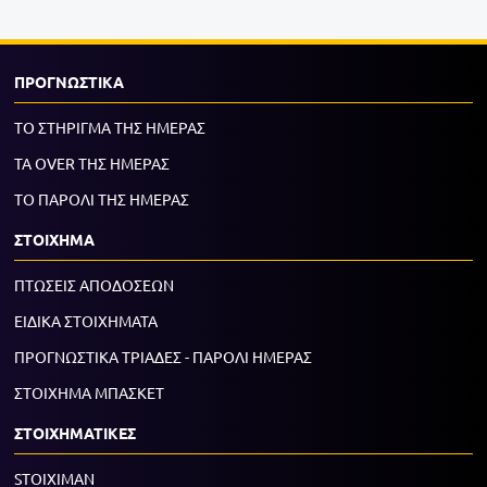
ΠΡΟΓΝΩΣΤΙΚΑ
ΤΟ ΣΤΗΡΙΓΜΑ ΤΗΣ ΗΜΕΡΑΣ
ΤΑ OVER ΤΗΣ ΗΜΕΡΑΣ
ΤΟ ΠΑΡΟΛΙ ΤΗΣ ΗΜΕΡΑΣ
ΣΤΟΙΧΗΜΑ
ΠΤΩΣΕΙΣ ΑΠΟΔΟΣΕΩΝ
ΕΙΔΙΚΑ ΣΤΟΙΧΗΜΑΤΑ
ΠΡΟΓΝΩΣΤΙΚΑ ΤΡΙΑΔΕΣ - ΠΑΡΟΛΙ ΗΜΕΡΑΣ
ΣΤΟΙΧΗΜΑ ΜΠΑΣΚΕΤ
ΣΤΟΙΧΗΜΑΤΙΚΕΣ
STOIXIMAN