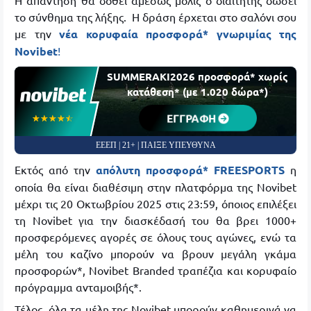
Η απάντηση θα δοθεί αμέσως μόλις ο διαιτητής δώσει
το σύνθημα της λήξης. Η δράση έρχεται στο σαλόνι σου
με την
νέα κορυφαία προσφορά* γνωριμίας της
Novibet
!
SUMMERAKI2026 προσφορά* χωρίς
κατάθεση* (με 1.020 δώρα*)
ΕΓΓΡΑΦΗ
☆☆☆☆☆
★★★★★
ΕΕΕΠ | 21+ | ΠΑΙΞΕ ΥΠΕΥΘΥΝΑ
Εκτός από την
απόλυτη προσφορά*
FREESPORTS
η
οποία θα είναι διαθέσιμη στην πλατφόρμα της Novibet
μέχρι τις 20 Οκτωβρίου 2025 στις 23:59, όποιος επιλέξει
τη Novibet για την διασκέδασή του θα βρει 1000+
προσφερόμενες αγορές σε όλους τους αγώνες, ενώ τα
μέλη του καζίνο μπορούν να βρουν μεγάλη γκάμα
προσφορών*, Novibet Branded τραπέζια και κορυφαίο
πρόγραμμα ανταμοιβής*.
Τέλος, όλα τα μέλη της Novibet μπορούν καθημερινά να