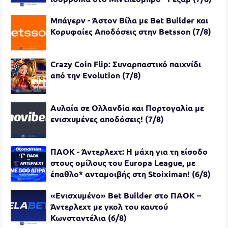
Μπάγερν - Άστον Βίλα με Bet Builder και
Κορυφαίες Αποδόσεις στην Betsson (7/8)
Crazy Coin Flip: Συναρπαστικό παιχνίδι
από την Evolution (7/8)
Αυλαία σε Ολλανδία και Πορτογαλία με
ενισχυμένες αποδόσεις! (7/8)
ΠΑΟΚ - Άντερλεχτ: Η μάχη για τη είσοδο
στους ομίλους του Europa League, με
έπαθλο* ανταμοιβής στη Stoiximan! (6/8)
«Ενισχυμένο» Bet Builder στο ΠΑΟΚ –
Άντερλεχτ με γκολ του καυτού
Κωνσταντέλια (6/8)