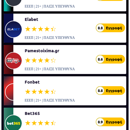
ΕΕΕΠ | 21+ | ΠΑΙΞΕ ΥΠΕΥΘΥΝΑ
Elabet
☆☆☆☆☆
★★★★★
8.8
Εγγραφή
ΕΕΕΠ | 21+ | ΠΑΙΞΕ ΥΠΕΥΘΥΝΑ
Pamestoixima.gr
☆☆☆☆☆
★★★★★
8.6
Εγγραφή
ΕΕΕΠ | 21+ | ΠΑΙΞΕ ΥΠΕΥΘΥΝΑ
Fonbet
☆☆☆☆☆
★★★★★
8.8
Εγγραφή
ΕΕΕΠ | 21+ | ΠΑΙΞΕ ΥΠΕΥΘΥΝΑ
Bet365
☆☆☆☆☆
★★★★★
8.9
Εγγραφή