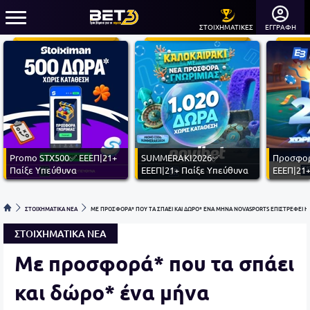
ΣΤΟΙΧΗΜΑΤΙΚΕΣ
ΕΓΓΡΑΦΗ
Promo STX500✅ ΕΕΕΠ|21+
SUMMERAKI2026✅
Προσφορ
Παίξε Υπεύθυνα
ΕΕΕΠ|21+ Παίξε Υπεύθυνα
ΕΕΕΠ|21+
ΣΤΟΙΧΗΜΑΤΙΚΑ ΝΕΑ
ΜΕ ΠΡΟΣΦΟΡΑ* ΠΟΥ ΤΑ ΣΠΑΕΙ ΚΑΙ ΔΩΡΟ* ΕΝΑ ΜΗΝΑ NOVASPORTS ΕΠΙΣΤΡΕΦΕΙ Η
ΣΤΟΙΧΗΜΑΤΙΚΑ ΝΕΑ
Με προσφορά* που τα σπάει
και δώρο* ένα μήνα