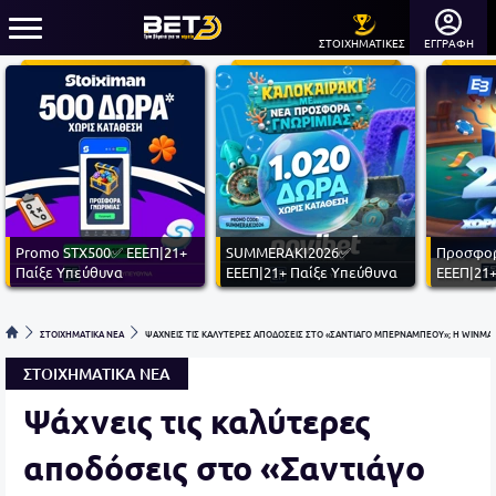
ΣΤΟΙΧΗΜΑΤΙΚΕΣ
ΕΓΓΡΑΦΗ
Promo STX500✅ ΕΕΕΠ|21+
SUMMERAKI2026✅
Προσφορ
Παίξε Υπεύθυνα
ΕΕΕΠ|21+ Παίξε Υπεύθυνα
ΕΕΕΠ|21+
ΣΤΟΙΧΗΜΑΤΙΚΑ ΝΕΑ
ΨΑΧΝΕΙΣ ΤΙΣ ΚΑΛΥΤΕΡΕΣ ΑΠΟΔΟΣΕΙΣ ΣΤΟ «ΣΑΝΤΙΑΓΟ ΜΠΕΡΝΑΜΠΕΟΥ»; Η WINMASTER
ΣΤΟΙΧΗΜΑΤΙΚΑ ΝΕΑ
Ψάχνεις τις καλύτερες
αποδόσεις στο «Σαντιάγο