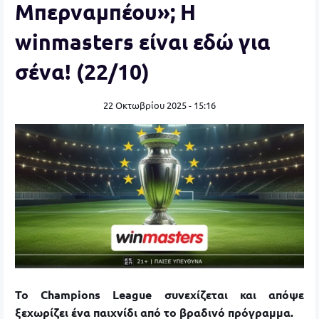
Μπερναμπέου»; Η
winmasters είναι εδώ για
σένα! (22/10)
22 Οκτωβρίου 2025 - 15:16
Το Champions League συνεχίζεται και απόψε
ξεχωρίζει ένα παιχνίδι από το βραδινό πρόγραμμα.