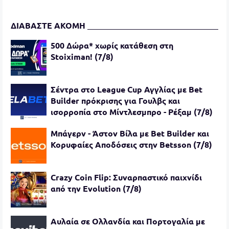
ΔΙΑΒΑΣΤΕ ΑΚΟΜΗ
500 Δώρα* χωρίς κατάθεση στη
Stoiximan! (7/8)
Σέντρα στο League Cup Αγγλίας με Bet
Builder πρόκρισης για Γουλβς και
ισορροπία στο Μίντλεσμπρο - Ρέξαμ (7/8)
Μπάγερν - Άστον Βίλα με Bet Builder και
Κορυφαίες Αποδόσεις στην Betsson (7/8)
Crazy Coin Flip: Συναρπαστικό παιχνίδι
από την Evolution (7/8)
Αυλαία σε Ολλανδία και Πορτογαλία με