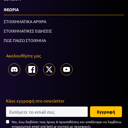
ΘΕΩΡΙΑ
ΣΤΟΙΧΗΜΑΤΙΚΑ ΑΡΘΡΑ
ΣΤΟΙΧΗΜΑΤΙΚΕΣ ΕΙΔΗΣΕΙΣ
ΠΩΣ ΠΑΙΖΩ ΣΤΟΙΧΗΜΑ
Ακολουθήστε μας
Κάνε εγγραφή στο newsletter
Εγγραφή
Ναι, έχω διαβάσει τους όρους & προυποθέσεις και αποδέχομαι να λαμβάνω
ενημερωτικά email από bet3.gr σχετικά με προσφορές.