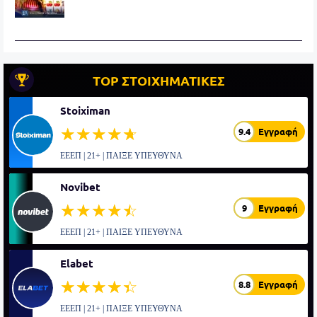
TOP ΣΤΟΙΧΗΜΑΤΙΚΕΣ
Stoiximan
☆☆☆☆☆
★★★★★
9.4
Εγγραφή
ΕΕΕΠ | 21+ | ΠΑΙΞΕ ΥΠΕΥΘΥΝΑ
Novibet
☆☆☆☆☆
★★★★★
9
Εγγραφή
ΕΕΕΠ | 21+ | ΠΑΙΞΕ ΥΠΕΥΘΥΝΑ
Elabet
☆☆☆☆☆
★★★★★
8.8
Εγγραφή
ΕΕΕΠ | 21+ | ΠΑΙΞΕ ΥΠΕΥΘΥΝΑ