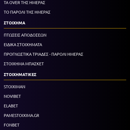
ΤΑ OVER ΤΗΣ ΗΜΕΡΑΣ
ΤΟ ΠΑΡΟΛΙ ΤΗΣ ΗΜΕΡΑΣ
ΣΤΟΙΧΗΜΑ
ΠΤΩΣΕΙΣ ΑΠΟΔΟΣΕΩΝ
ΕΙΔΙΚΑ ΣΤΟΙΧΗΜΑΤΑ
ΠΡΟΓΝΩΣΤΙΚΑ ΤΡΙΑΔΕΣ - ΠΑΡΟΛΙ ΗΜΕΡΑΣ
ΣΤΟΙΧΗΜΑ ΜΠΑΣΚΕΤ
ΣΤΟΙΧΗΜΑΤΙΚΕΣ
STOIXIMAN
NOVIBET
ELABET
PAMESTOIXIMA.GR
FONBET