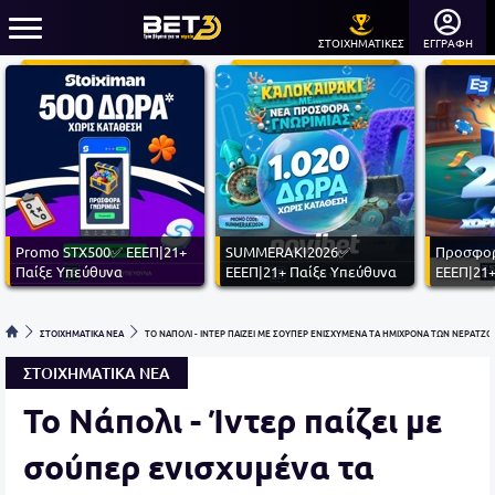
ΣΤΟΙΧΗΜΑΤΙΚΕΣ
ΕΓΓΡΑΦΗ
Promo STX500✅ ΕΕΕΠ|21+
SUMMERAKI2026✅
Προσφορ
Παίξε Υπεύθυνα
ΕΕΕΠ|21+ Παίξε Υπεύθυνα
ΕΕΕΠ|21+
ΣΤΟΙΧΗΜΑΤΙΚΑ ΝΕΑ
ΤΟ ΝΑΠΟΛΙ - ΙΝΤΕΡ ΠΑΙΖΕΙ ΜΕ ΣΟΥΠΕΡ ΕΝΙΣΧΥΜΕΝΑ ΤΑ ΗΜΙΧΡΟΝΑ ΤΩΝ ΝΕΡΑΤΖΟΥ
ΣΤΟΙΧΗΜΑΤΙΚΑ ΝΕΑ
Το Νάπολι - Ίντερ παίζει με
σούπερ ενισχυμένα τα