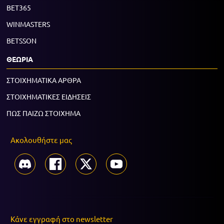
BET365
WINMASTERS
BETSSON
ΘΕΩΡΙΑ
ΣΤΟΙΧΗΜΑΤΙΚΑ ΑΡΘΡΑ
ΣΤΟΙΧΗΜΑΤΙΚΕΣ ΕΙΔΗΣΕΙΣ
ΠΩΣ ΠΑΙΖΩ ΣΤΟΙΧΗΜΑ
Ακολουθήστε μας
Κάνε εγγραφή στο newsletter