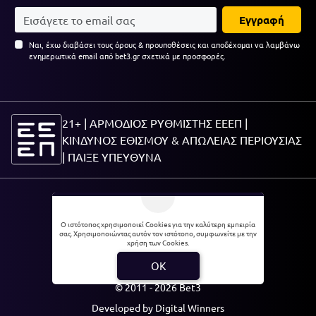
Εγγραφή
Ναι, έχω διαβάσει τους όρους & προυποθέσεις και αποδέχομαι να λαμβάνω
ενημερωτικά email από bet3.gr σχετικά με προσφορές.
21+ | ΑΡΜΟΔΙΟΣ ΡΥΘΜΙΣΤΗΣ ΕΕΕΠ |
ΚΙΝΔΥΝΟΣ ΕΘΙΣΜΟΥ & ΑΠΩΛΕΙΑΣ ΠΕΡΙΟΥΣΙΑΣ
|
ΠΑΙΞΕ ΥΠΕΥΘΥΝΑ
21+
Ο ιστότοπος χρησιμοποιεί Cookies για την καλύτερη εμπειρία
σας. Χρησιμοποιώντας αυτόν τον ιστότοπο, συμφωνείτε με την
χρήση των Cookies.
Πολιτική Απορρήτου |
Θέσεις εργασίας
OK
© 2011 - 2026 Bet3
Developed by
Digital Winners