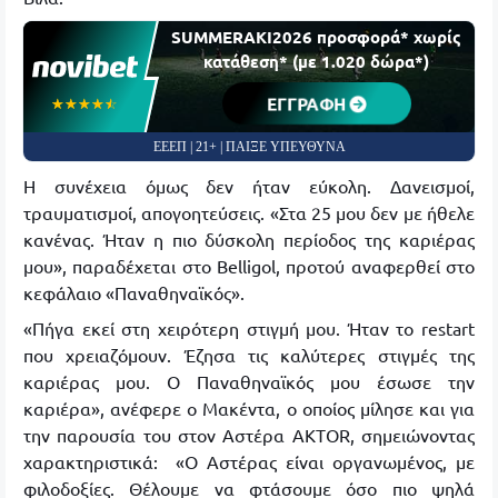
SUMMERAKI2026 προσφορά* χωρίς
κατάθεση* (με 1.020 δώρα*)
ΕΓΓΡΑΦΗ
☆☆☆☆☆
★★★★★
ΕΕΕΠ | 21+ | ΠΑΙΞΕ ΥΠΕΥΘΥΝΑ
Η συνέχεια όμως δεν ήταν εύκολη. Δανεισμοί,
τραυματισμοί, απογοητεύσεις. «Στα 25 μου δεν με ήθελε
κανένας. Ήταν η πιο δύσκολη περίοδος της καριέρας
μου», παραδέχεται στο Belligol, προτού αναφερθεί στο
κεφάλαιο «Παναθηναϊκός».
«Πήγα εκεί στη χειρότερη στιγμή μου. Ήταν το restart
που χρειαζόμουν. Έζησα τις καλύτερες στιγμές της
καριέρας μου. Ο Παναθηναϊκός μου έσωσε την
καριέρα», ανέφερε ο Μακέντα, ο οποίος μίλησε και για
την παρουσία του στον Αστέρα AKTOR, σημειώνοντας
χαρακτηριστικά: «Ο Αστέρας είναι οργανωμένος, με
φιλοδοξίες. Θέλουμε να φτάσουμε όσο πιο ψηλά