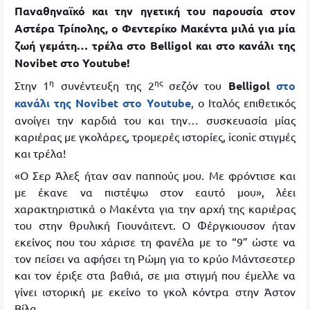
Παναθηναϊκό και την ηγετική του παρουσία στον
Αστέρα Τρίπολης, ο Φεντερίκο Μακέντα μιλά για μία
ζωή γεμάτη… τρέλα στο Belligol και στο κανάλι της
Novibet στο Youtube!
η
ης
Στην 1
συνέντευξη της 2
σεζόν του
Belligol
στο
κανάλι της Novibet στο Youtube
, ο Ιταλός επιθετικός
ανοίγει την καρδιά του και την… συσκευασία μίας
καριέρας με γκολάρες, τρομερές ιστορίες, iconic στιγμές
και τρέλα!
«Ο Σερ Άλεξ ήταν σαν παππούς μου. Με φρόντισε και
με έκανε να πιστέψω στον εαυτό μου», λέει
χαρακτηριστικά ο Μακέντα για την αρχή της καριέρας
του στην θρυλική Γιουνάιτεντ. Ο Φέργκιουσον ήταν
εκείνος που του χάρισε τη φανέλα με το “9” ώστε να
τον πείσει να αφήσει τη Ρώμη για το κρύο Μάντσεστερ
και τον έριξε στα βαθιά, σε μια στιγμή που έμελλε να
γίνει ιστορική με εκείνο το γκολ κόντρα στην Άστον
Βίλα.