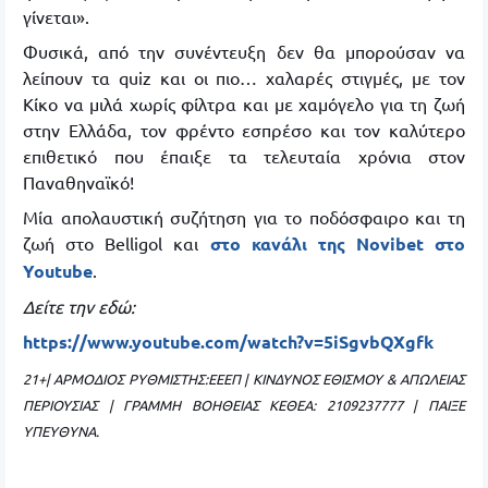
γίνεται».
Φυσικά, από την συνέντευξη δεν θα μπορούσαν να
λείπουν τα quiz και οι πιο… χαλαρές στιγμές, με τον
Κίκο να μιλά χωρίς φίλτρα και με χαμόγελο για τη ζωή
στην Ελλάδα, τον φρέντο εσπρέσο και τον καλύτερο
επιθετικό που έπαιξε τα τελευταία χρόνια στον
Παναθηναϊκό!
Μία απολαυστική συζήτηση για το ποδόσφαιρο και τη
ζωή στο Belligol και
στο κανάλι της Novibet στο
Youtube
.
Δείτε την εδώ:
https://www.youtube.com/watch?v=5iSgvbQXgfk
21+|
ΑΡΜΟΔΙΟΣ
ΡΥΘΜΙΣΤΗΣ
:
ΕΕΕΠ
|
ΚΙΝΔΥΝΟΣ
ΕΘΙΣΜΟΥ
&
ΑΠΩΛΕΙΑΣ
ΠΕΡΙΟΥΣΙΑΣ
|
ΓΡΑΜΜΗ
ΒΟΗΘΕΙΑΣ
ΚΕΘΕΑ
: 2109237777 |
ΠΑΙΞΕ
ΥΠΕΥΘΥΝΑ
.