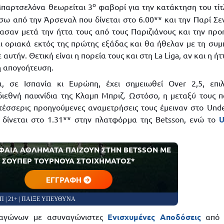
ο
παρτσελόνα θεωρείται 3
φαβορί για την κατάκτηση του τίτ
σω από την Άρσεναλ που δίνεται στο 6.00** και την Παρί Σε
ασαν μετά την ήττα τους από τους Παριζιάνους και την πρ
ται οριακά εκτός της πρώτης εξάδας και θα ήθελαν με τη σ
υτήν. Θετική είναι η πορεία τους και στη La Liga, αν και η ήτ
ή απογοήτευση.
 σε Ισπανία κι Ευρώπη, έχει σημειωθεί Over 2,5, επι
διεθνή παιχνίδια της Κλαμπ Μπριζ. Ωστόσο, η μεταξύ τους
τέσσερις προηγούμενες αναμετρήσεις τους έμειναν στο Unde
δίνεται στο 1.31** στην πλατφόρμα της Betsson, ενώ το
U
ΦΑΙΑ ΑΘΛΗΜΑΤΑ ΠΑΙΖΟΥΝ ΣΤΗΝ BETSSON ΜΕ
ΣΟΥΠΕΡ ΤΟΥΡΝΟΥΑ ΣΤΟΙΧΗΜΑΤΟΣ*
ΕΓΓΡΑΦΗ
Π | 21+ | ΠΑΙΞΕ ΥΠΕΥΘΥΝΑ
ς αγώνων με ασυναγώνιστες
Ενισχυμένες Αποδόσεις
από 