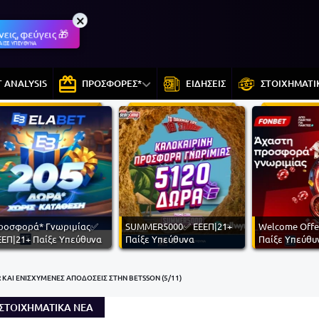
νεις, φεύγεις 🎁
 ΠΑΙΞΕ ΥΠΕΥΘΥΝΑ
 ANALYSIS
ΠΡΟΣΦΟΡΕΣ*
ΕΙΔΗΣΕΙΣ
ΣΤΟΙΧΗΜΑΤΙΚ
ροσφορά* Γνωριμίας✅
SUMMER5000✅ ΕΕΕΠ|21+
Welcome Offe
ΕΕΠ|21+ Παίξε Υπεύθυνα
Παίξε Υπεύθυνα
Παίξε Υπεύθυ
ΚΑΙ ΕΝΙΣΧΥΜΕΝΕΣ ΑΠΟΔΟΣΕΙΣ ΣΤΗΝ BETSSON (5/11)
ΣΤΟΙΧΗΜΑΤΙΚΑ ΝΕΑ