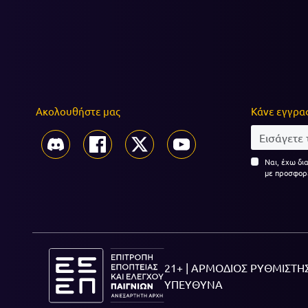
Ακολουθήστε μας
Κάνε εγγρα
Ναι, έχω δι
με προσφορ
21+ | ΑΡΜΟΔΙΟΣ ΡΥΘΜΙΣΤΗΣ
ΥΠΕΥΘΥΝΑ