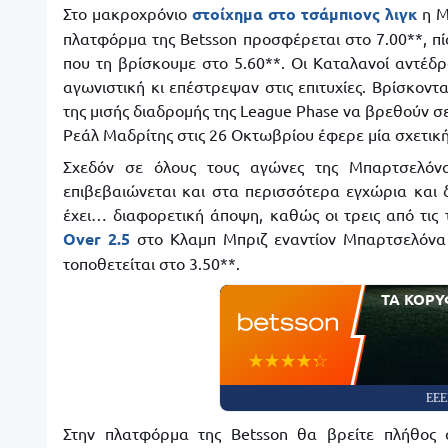
Στο μακροχρόνιο
στοίχημα στο τσάμπιονς λιγκ
η Μ
πλατφόρμα της Betsson προσφέρεται στο 7.00**, πί
που τη βρίσκουμε στο 5.60**. Οι Καταλανοί αντέδρ
αγωνιστική κι επέστρεψαν στις επιτυχίες. Βρίσκον
της μισής διαδρομής της League Phase να βρεθούν σε α
Ρεάλ Μαδρίτης στις 26 Οκτωβρίου έφερε μία σχετικ
Σχεδόν σε όλους τους αγώνες της Μπαρτσελόνα,
επιβεβαιώνεται και στα περισσότερα εγχώρια και 
έχει… διαφορετική άποψη, καθώς οι τρεις από τις 
Over 2.5
στο Κλαμπ Μπριζ εναντίον Μπαρτσελόνα 
τοποθετείται στο 3.50**.
ΤΑ ΚΟΡΥ
☆☆☆☆☆
★★★★★
ΕΕΕ
Στην πλατφόρμα της Betsson θα βρείτε πλήθο