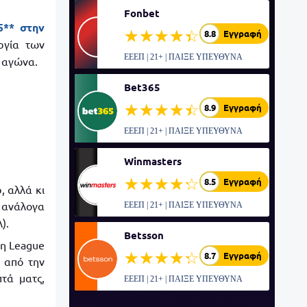
Fonbet
5** στην
☆☆☆☆☆
★★★★★
8.8
Εγγραφή
υργία των
ΕΕΕΠ | 21+ | ΠΑΙΞΕ ΥΠΕΥΘΥΝΑ
ο αγώνα.
Bet365
☆☆☆☆☆
★★★★★
8.9
Εγγραφή
ΕΕΕΠ | 21+ | ΠΑΙΞΕ ΥΠΕΥΘΥΝΑ
Winmasters
☆☆☆☆☆
★★★★★
8.5
Εγγραφή
, αλλά κι
, ανάλογα
ΕΕΕΠ | 21+ | ΠΑΙΞΕ ΥΠΕΥΘΥΝΑ
).
Betsson
τη League
☆☆☆☆☆
★★★★★
8.7
Εγγραφή
 από την
τά ματς,
ΕΕΕΠ | 21+ | ΠΑΙΞΕ ΥΠΕΥΘΥΝΑ