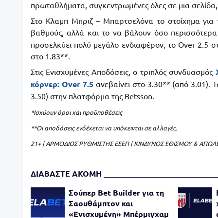
πρωταθλήματα, συγκεντρωμένες όλες σε μια σελίδα, 
Στο Κλαμπ Μπριζ – Μπαρτσελόνα το στοίχημα για τ
βαθμούς, αλλά και το να βάλουν όσο περισσότερα
προσελκύει πολύ μεγάλο ενδιαφέρον, το Over 2.5 σ
στο 1.83**.
Στις Ενισχυμένες Αποδόσεις, ο τριπλός συνδυασμός
κόρνερ: Over 7.5
ανεβαίνει στο 3.30** (από 3.01). 
3.50) στην πλατφόρμα της Betsson.
*
Ισχύουν όροι και προϋποθέσεις
**Οι αποδόσεις ενδέχεται να υπόκεινται σε αλλαγές.
21+ | ΑΡΜΟΔΙΟΣ ΡΥΘΜΙΣΤΗΣ ΕΕΕΠ | ΚΙΝΔΥΝΟΣ ΕΘΙΣΜΟΥ & ΑΠΩΛΕ
ΔΙΑΒΑΣΤΕ ΑΚΟΜΗ
Σούπερ Bet Builder για τη
Σαουθάμπτον και
«Ενισχυμένη» Μπέρμιγχαμ