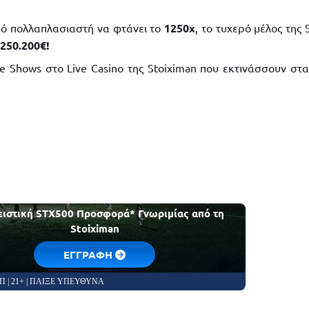
κό πολλαπλασιαστή να φτάνει το
1250x
, το τυχερό μέλος της 
250.200€!
e Shows στο Live Casino της Stoiximan που εκτινάσσουν στ
ιστική STX500 Προσφορά* Γνωριμίας από τη
Stoiximan
EΓΓΡΑΦΗ
Π | 21+ | ΠΑΙΞΕ ΥΠΕΥΘΥΝΑ