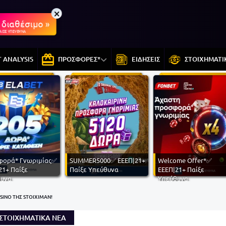
 διαθέσιμο »
 ΠΑΙΞΕ ΥΠΕΥΘΥΝΑ
 ANALYSIS
ΠΡΟΣΦΟΡΕΣ*
ΕΙΔΗΣΕΙΣ
ΣΤΟΙΧΗΜΑΤΙΚ
φορά* Γνωριμίας✅
SUMMER5000✅ ΕΕΕΠ|21+
Welcome Offer*✅
21+ Παίξε
Παίξε Υπεύθυνα
ΕΕΕΠ|21+ Παίξε
θυνα
Υπεύθυνα
ASINO ΤΗΣ STOIXIMAN!
ΣΤΟΙΧΗΜΑΤΙΚΑ ΝΕΑ