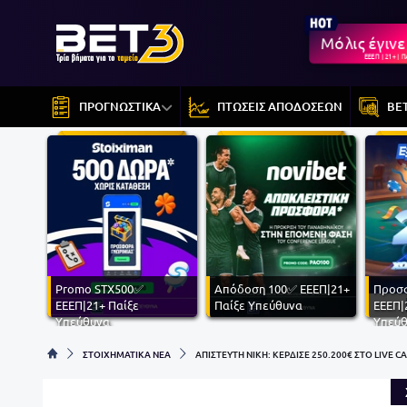
Μόλις έγινε
ΕΕΕΠ | 21+ |
ΠΡΟΓΝΩΣΤΙΚΑ
ΠΤΩΣΕΙΣ ΑΠΟΔΟΣΕΩΝ
BET
Promo STX500✅
Απόδοση 100✅ ΕΕΕΠ|21+
Προσ
ΕΕΕΠ|21+ Παίξε
Παίξε Υπεύθυνα
ΕΕΕΠ|
Υπεύθυνα
Υπεύ
ΣΤΟΙΧΗΜΑΤΙΚΑ ΝΕΑ
ΑΠΙΣΤΕΥΤΗ ΝΙΚΗ: ΚΕΡΔΙΣΕ 250.200€ ΣΤΟ LIVE C