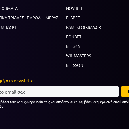
ΟΙΧΗΜΑΤΑ
NOVIBET
ΚΑ ΤΡΙΑΔΕΣ - ΠΑΡΟΛΙ ΗΜΕΡΑΣ
ELABET
 ΜΠΑΣΚΕΤ
PAMESTOIXIMA.GR
FONBET
BET365
WINMASTERS
BETSSON
φή στο newsletter
αβάσει τους όρους & προυποθέσεις και αποδέχομαι να λαμβάνω ενημερωτικά email από b
ές.