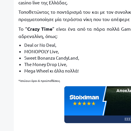
casino live της Ελλάδας.
Τοποθετώντας το ποντάρισμά του και με τον συνολι
πραγματοποίησε μία τεράστια νίκη που του απέφερε
Το “
Crazy Time
” είναι ένα από τα πάρα πολλά Gam
αδρεναλίνη, όπως:
Deal or No Deal,
MONOPOLY Live,
Sweet Bonanza CandyLand,
The Money Drop Live,
Mega Wheel κι άλλα πολλά!
*​Ισχύουν όροι & προϋποθέσεις.
Αποκλε
☆☆☆☆☆
★★★★★
ΕΕΕ