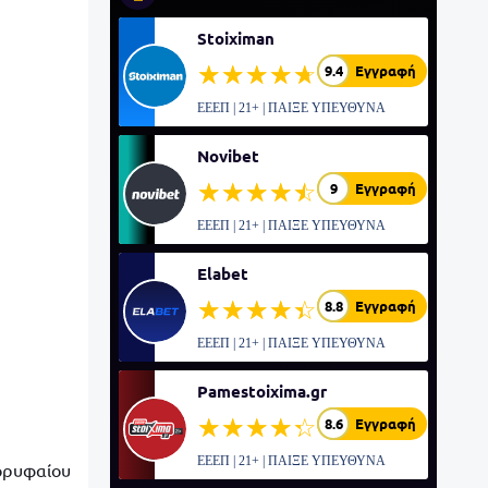
Stoiximan
☆☆☆☆☆
★★★★★
9.4
Εγγραφή
ΕΕΕΠ | 21+ | ΠΑΙΞΕ ΥΠΕΥΘΥΝΑ
Novibet
☆☆☆☆☆
★★★★★
9
Εγγραφή
ΕΕΕΠ | 21+ | ΠΑΙΞΕ ΥΠΕΥΘΥΝΑ
Elabet
☆☆☆☆☆
★★★★★
8.8
Εγγραφή
ΕΕΕΠ | 21+ | ΠΑΙΞΕ ΥΠΕΥΘΥΝΑ
Pamestoixima.gr
☆☆☆☆☆
★★★★★
8.6
Εγγραφή
ΕΕΕΠ | 21+ | ΠΑΙΞΕ ΥΠΕΥΘΥΝΑ
κορυφαίου