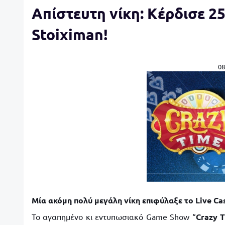
Απίστευτη νίκη: Κέρδισε 25
Stoiximan!
08
Μία ακόμη πολύ μεγάλη νίκη επιφύλαξε το Live Cas
Το αγαπημένο κι εντυπωσιακό Game Show “
Crazy 