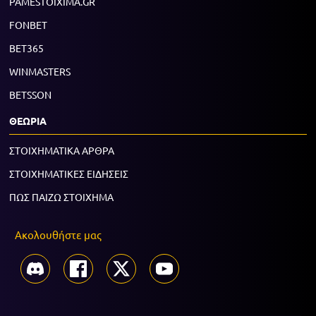
PAMESTOIXIMA.GR
FONBET
BET365
WINMASTERS
BETSSON
ΘΕΩΡΙΑ
ΣΤΟΙΧΗΜΑΤΙΚΑ ΑΡΘΡΑ
ΣΤΟΙΧΗΜΑΤΙΚΕΣ ΕΙΔΗΣΕΙΣ
ΠΩΣ ΠΑΙΖΩ ΣΤΟΙΧΗΜΑ
Ακολουθήστε μας