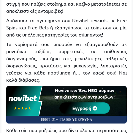
στιγμή που παίζεις στοίχημα και καζίνο μετατρέπεται σε
αποκλειστικές ανταμοιβές!
Απόλαυσε τα αγαπημένα σου Novibet rewards, με Free
Spins και Free Bets ή εξαργύρωσε τα coins σου σε μία
από τις υπόλοιπες κατηγορίες του σύμπαντος!
Τα νομίσματά σου μπορούν να εξαργυρωθούν σε
μοναδικά ταξίδια, συμμετοχές σε απίθανους
διαγωνισμούς, εισιτήρια στις μεγαλύτερες αθλητικές
διοργανώσεις, προτάσεις για ψυχαγωγία, λαχταριστές
γεύσεις για κάθε προτίμηση ή… τον καφέ σου! Ναι
καλά διάβασες.
Noviverse: Ένα ΝΕΟ σύμπαν
αποκλειστικών ανταμοιβών!
Εγγραφή
☆☆☆☆☆
★★★★★
ΕΕΕΠ | 21+ | ΠΑΙΞΕ ΥΠΕΥΘΥΝΑ
Κάθε coin που μαζεύεις σου δίνει όλο και περισσότερες