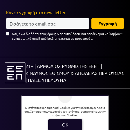
Κάνε εγγραφή στο newsletter
Εγγραφή
Ναι, έχω διαβάσει τους όρους & προυποθέσεις και αποδέχομαι να λαμβάνω
ενημερωτικά email από bet3.gr σχετικά με προσφορές.
21+ | ΑΡΜΟΔΙΟΣ ΡΥΘΜΙΣΤΗΣ ΕΕΕΠ |
ΚΙΝΔΥΝΟΣ ΕΘΙΣΜΟΥ & ΑΠΩΛΕΙΑΣ ΠΕΡΙΟΥΣΙΑΣ
|
ΠΑΙΞΕ ΥΠΕΥΘΥΝΑ
21+
Ο ιστότοπος χρησιμοποιεί Cookies για την καλύτερη εμπειρία
σας. Χρησιμοποιώντας αυτόν τον ιστότοπο, συμφωνείτε με την
χρήση των Cookies.
Πολιτική Απορρήτου |
Θέσεις εργασίας
OK