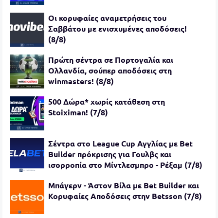
Oι κορυφαίες αναμετρήσεις του
Σαββάτου με ενισχυμένες αποδόσεις!
(8/8)
Πρώτη σέντρα σε Πορτογαλία και
Ολλανδία, σούπερ αποδόσεις στη
winmasters! (8/8)
500 Δώρα* χωρίς κατάθεση στη
Stoiximan! (7/8)
Σέντρα στο League Cup Αγγλίας με Bet
Builder πρόκρισης για Γουλβς και
ισορροπία στο Μίντλεσμπρο - Ρέξαμ (7/8)
Μπάγερν - Άστον Βίλα με Bet Builder και
Κορυφαίες Αποδόσεις στην Betsson (7/8)