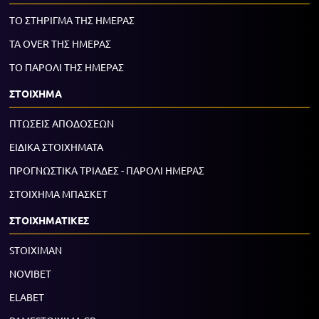
ΤΟ ΣΤΗΡΙΓΜΑ ΤΗΣ ΗΜΕΡΑΣ
ΤΑ OVER ΤΗΣ ΗΜΕΡΑΣ
ΤΟ ΠΑΡΟΛΙ ΤΗΣ ΗΜΕΡΑΣ
ΣΤΟΙΧΗΜΑ
ΠΤΩΣΕΙΣ ΑΠΟΔΟΣΕΩΝ
ΕΙΔΙΚΑ ΣΤΟΙΧΗΜΑΤΑ
ΠΡΟΓΝΩΣΤΙΚΑ ΤΡΙΑΔΕΣ - ΠΑΡΟΛΙ ΗΜΕΡΑΣ
ΣΤΟΙΧΗΜΑ ΜΠΑΣΚΕΤ
ΣΤΟΙΧΗΜΑΤΙΚΕΣ
STOIXIMAN
NOVIBET
ELABET