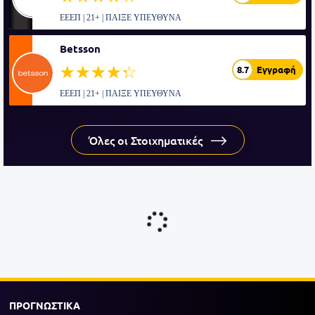
ΕΕΕΠ | 21+ | ΠΑΙΞΕ ΥΠΕΥΘΥΝΑ
Betsson
☆☆☆☆☆
★★★★★
8.7
Εγγραφή
ΕΕΕΠ | 21+ | ΠΑΙΞΕ ΥΠΕΥΘΥΝΑ
Όλες οι Στοιχηματικές
ΠΡΟΓΝΩΣΤΙΚΑ