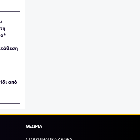
υ
τη
λο*
ατάθεση
)
ίδι από
ΘΕΩΡΙΑ
ΣΤΟΙΧΗΜΑΤΙΚΑ ΑΡΘΡΑ