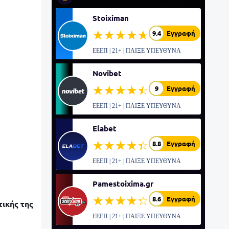
Stoiximan
☆☆☆☆☆
★★★★★
9.4
Εγγραφή
ΕΕΕΠ | 21+ | ΠΑΙΞΕ ΥΠΕΥΘΥΝΑ
Novibet
☆☆☆☆☆
★★★★★
9
Εγγραφή
ΕΕΕΠ | 21+ | ΠΑΙΞΕ ΥΠΕΥΘΥΝΑ
Elabet
☆☆☆☆☆
★★★★★
8.8
Εγγραφή
ΕΕΕΠ | 21+ | ΠΑΙΞΕ ΥΠΕΥΘΥΝΑ
Pamestoixima.gr
☆☆☆☆☆
★★★★★
8.6
Εγγραφή
ικής της
ΕΕΕΠ | 21+ | ΠΑΙΞΕ ΥΠΕΥΘΥΝΑ