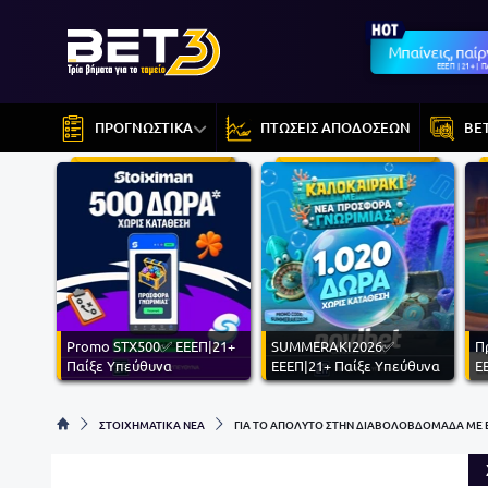
Μπαίνεις, παίρ
ΕΕΕΠ | 21+ |
ΠΡΟΓΝΩΣΤΙΚΑ
ΠΤΩΣΕΙΣ ΑΠΟΔΟΣΕΩΝ
BET
Promo STX500✅ ΕΕΕΠ|21+
SUMMERAKI2026✅
Π
Παίξε Υπεύθυνα
ΕΕΕΠ|21+ Παίξε Υπεύθυνα
Ε
ΣΤΟΙΧΗΜΑΤΙΚΑ ΝΕΑ
ΓΙΑ ΤΟ ΑΠΟΛΥΤΟ ΣΤΗΝ ΔΙΑΒΟΛΟΒΔΟΜΑΔΑ ΜΕ Ε