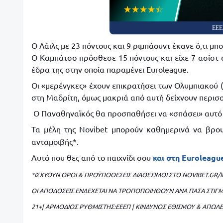
☆☆☆☆☆
★★★★★
ΕΕΕ
Ο Λάιλς με 23 πόντους και 9 ριμπάουντ έκανε ό,τι μ
Ο Καμπάτσο πρόσθεσε 15 πόντους και είχε 7 ασίστ 
έδρα της στην οποία παραμένει Euroleague.
Οι «μερένγκες» έχουν επικρατήσει των Ολυμπιακού (8
στη Μαδρίτη, όμως μακριά από αυτή δείχνουν περι
Ο Παναθηναϊκός θα προσπαθήσει να «σπάσει» αυτό το
Τα μέλη της Novibet μπορούν καθημερινά να βρ
ανταμοιβής*.
Αυτό που θες από το παιχνίδι σου
και στη Euroleagu
*ΙΣΧΥΟΥΝ ΟΡΟΙ & ΠΡΟΫΠΟΘΕΣΕΙΣ ΔΙΑΘΕΣΙΜΟΙ ΣΤΟ NOVIBET.GR/
ΟΙ ΑΠΟΔΟΣΕΙΣ ΕΝΔΕΧΕΤΑΙ ΝΑ ΤΡΟΠΟΠΟΙΗΘΟΥΝ ΑΝΑ ΠΑΣΑ ΣΤΙΓ
21+| ΑΡΜΟΔΙΟΣ ΡΥΘΜΙΣΤΗΣ:ΕΕΕΠ | ΚΙΝΔΥΝΟΣ ΕΘΙΣΜΟΥ & ΑΠΩΛΕΙ