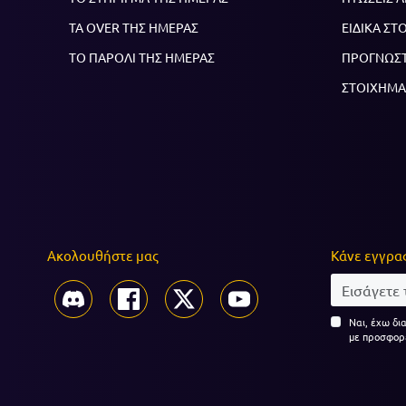
ΤΑ OVER ΤΗΣ ΗΜΕΡΑΣ
ΕΙΔΙΚΑ ΣΤ
ΤΟ ΠΑΡΟΛΙ ΤΗΣ ΗΜΕΡΑΣ
ΠΡΟΓΝΩΣΤΙ
ΣΤΟΙΧΗΜΑ
Ακολουθήστε μας
Κάνε εγγρα
Ναι, έχω δι
με προσφορ