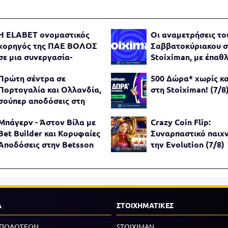
Η ELABET ονομαστικός
Οι αναμετρήσεις το
χορηγός της ΠΑΕ ΒΟΛΟΣ
Σαββατοκύριακου σ
σε μια συνεργασία-
Stoiximan, με έπαθ
ορόσημο (8/8)
ανταμοιβής!
Πρώτη σέντρα σε
500 Δώρα* χωρίς κ
Πορτογαλία και Ολλανδία,
στη Stoiximan! (7/8
σούπερ αποδόσεις στη
winmasters! (8/8)
Μπάγερν - Άστον Βίλα με
Crazy Coin Flip:
Bet Builder και Κορυφαίες
Συναρπαστικό παιχν
Αποδόσεις στην Betsson
την Evolution (7/8)
(7/8)
Α
ΣΤΟΙΧΗΜΑΤΙΚΕΣ
ΑΠΟΔΟΣΕΩΝ
STOIXIMAN