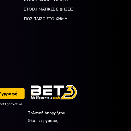
ΣΤΟΙΧΗΜΑΤΙΚΕΣ ΕΙΔΗΣΕΙΣ
ΠΩΣ ΠΑΙΖΩ ΣΤΟΙΧΗΜΑ
Εγγραφή
et3.gr σχετικά
Πολιτική Απορρήτου
Θέσεις εργασίας