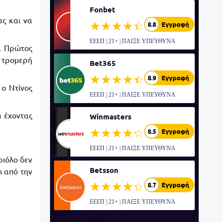
Fonbet
ας και να
☆☆☆☆☆
★★★★★
8.8
Εγγραφή
ΕΕΕΠ | 21+ | ΠΑΙΞΕ ΥΠΕΥΘΥΝΑ
υ. Πρώτος
ε τρομερή
Bet365
☆☆☆☆☆
★★★★★
8.9
Εγγραφή
 ο Ντίνος
ΕΕΕΠ | 21+ | ΠΑΙΞΕ ΥΠΕΥΘΥΝΑ
α έχοντας
Winmasters
☆☆☆☆☆
★★★★★
8.5
Εγγραφή
ΕΕΕΠ | 21+ | ΠΑΙΞΕ ΥΠΕΥΘΥΝΑ
ριόλο δεν
Betsson
ι από την
☆☆☆☆☆
★★★★★
8.7
Εγγραφή
ΕΕΕΠ | 21+ | ΠΑΙΞΕ ΥΠΕΥΘΥΝΑ