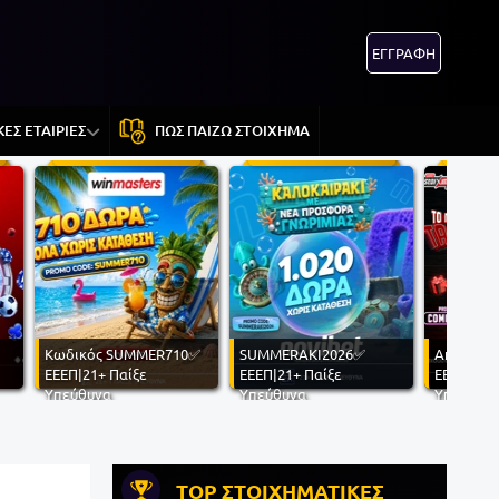
ΕΓΓΡΑΦΗ
ΕΣ ΕΤΑΙΡΙΕΣ
ΠΩΣ ΠΑΙΖΩ ΣΤΟΙΧΗΜΑ
Κωδικός SUMMER710✅
SUMMERAKI2026✅
Αποκλεισ
ΕΕΕΠ|21+ Παίξε
ΕΕΕΠ|21+ Παίξε
ΕΕΕΠ|21+
Υπεύθυνα
Υπεύθυνα
Υπεύθυν
TOP ΣΤΟΙΧΗΜΑΤΙΚΕΣ