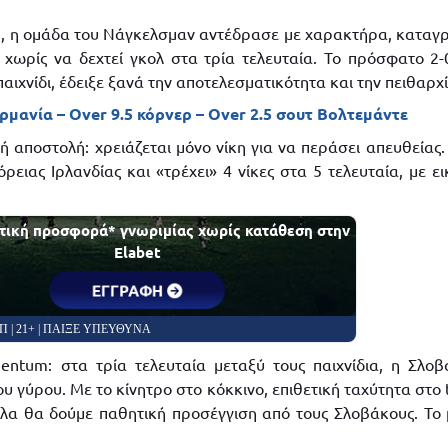
0), η ομάδα του Νάγκελσμαν αντέδρασε με χαρακτήρα, κατα
χωρίς να δεχτεί γκολ στα τρία τελευταία. Το πρόσφατο 2-
ιχνίδι, έδειξε ξανά την αποτελεσματικότητα και την πειθαρχί
μανία – Over 9.5 κόρνερ – Over 2.5 σουτ Βολτεμάντε
ή αποστολή: χρειάζεται μόνο νίκη για να περάσει απευθείας
ρειας Ιρλανδίας και «τρέχει» 4 νίκες στα 5 τελευταία, με ε
τική προσφορά* γνωριμίας χωρίς κατάθεση στην
Elabet
ΕΓΓΡΑΦΗ
Π | 21+ | ΠΑΙΞΕ ΥΠΕΥΘΥΝΑ
ntum: στα τρία τελευταία μεταξύ τους παιχνίδια, η Σλοβα
υ γύρου. Με το κίνητρο στο κόκκινο, επιθετική ταχύτητα στο t
ολα θα δούμε παθητική προσέγγιση από τους Σλοβάκους. Το 