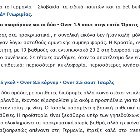
ια το Γερμανία – Σλοβακία, τα ειδικά παικτών και τα bet bui
ά* Γνωριμίας
.
 σκοράρουν και οι δύο • Over 1.5 σουτ στην εστία Όρσιτς
ας στα προκριματικά , η συνολική εικόνα δεν ήταν καλή: μόλ
υγαν λόγω ασταθούς αμυντικής συμπεριφοράς. Η Κροατία, α
ήττητη, με 19 βαθμούς και εντυπωσιακό 23-2 στη διαφορά τε
 συνέπειας. Σε τέτοιες συνθήκες, όταν το αποτέλεσμα δεν εί
επιθετικά: περισσότερη κυκλοφορία, περισσότερες κινήσει
 γκολ • Over 8.5 κόρνερ • Over 2.5 σουτ Τσαρλς
ς δύο ομάδες με αντίθετες διαδρομές αλλά κοινό στόχο: να κλ
 Ιρλανδία, έχοντας εξασφαλίσει μία ακόμα προσπάθεια για το
στην τρίτη της νίκη. Ο Τσαρλς παραμένει η βασική επιθετική α
άθειες. Η προϊστορία είναι ξεκάθαρα υπέρ των γηπεδούχων
γο ολοκληρώνει τα προκριματικά χωρίς βαθμό, αλλά η εικόνα
αξιοπρεπώς απέναντι στη Γερμανία, έτρεξε καλά στο trans