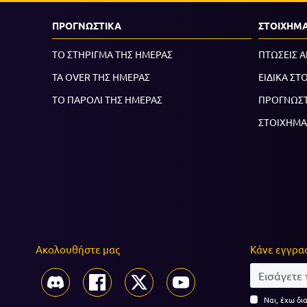
ΠΡΟΓΝΩΣΤΙΚΑ
ΣΤΟΙΧΗΜ
ΤΟ ΣΤΗΡΙΓΜΑ ΤΗΣ ΗΜΕΡΑΣ
ΠΤΩΣΕΙΣ 
ΤΑ OVER ΤΗΣ ΗΜΕΡΑΣ
ΕΙΔΙΚΑ ΣΤ
ΤΟ ΠΑΡΟΛΙ ΤΗΣ ΗΜΕΡΑΣ
ΠΡΟΓΝΩΣΤΙ
ΣΤΟΙΧΗΜΑ
Ακολουθήστε μας
Κάνε εγγρα
Ναι, έχω δι