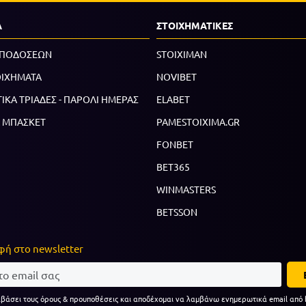
Α
ΣΤΟΙΧΗΜΑΤΙΚΕΣ
ΑΠΟΔΟΣΕΩΝ
STOIXIMAN
ΟΙΧΗΜΑΤΑ
NOVIBET
ΚΑ ΤΡΙΑΔΕΣ - ΠΑΡΟΛΙ ΗΜΕΡΑΣ
ELABET
 ΜΠΑΣΚΕΤ
PAMESTOIXIMA.GR
FONBET
BET365
WINMASTERS
BETSSON
φή στο newsletter
αβάσει τους όρους & προυποθέσεις και αποδέχομαι να λαμβάνω ενημερωτικά email από b