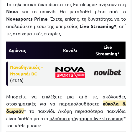
Τα τηλεοπτικά δικαιώματα της Euroleague ανήκουν στη
Nova
και το παιχνίδι θα μεταδοθεί μέσα από το
Novasports Prime
. Έχετε, επίσης, τη δυνατότητα να το
απολαύσετε μέσω της υπηρεσίας
Live Streaming*
, απ'
τις στοιχηματικές εταιρίες.
Live
Αγώνας
Κανάλι
Streaming*
Παναθηναϊκός -
Ντουμπάι BC
(21:15)
Μπορείτε να επιλέξετε μια από τις ακόλουθες
στοιχηματικές για να παρακολουθήσετε
εύκολα &
δωρεάν
* το παιχνίδι. Ακόμη περισσότερα παιχνίδια
είναι διαθέσιμα στο
πλούσιο πρόγραμμα live streaming
*
του κάθε μπουκ: