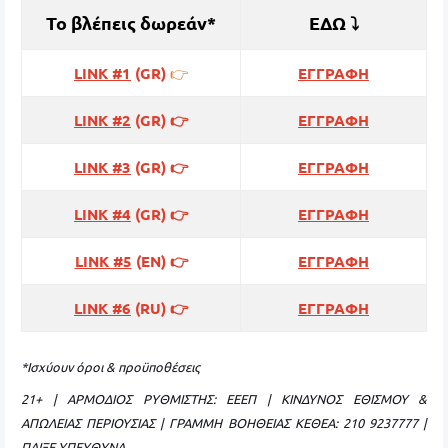
Το βλέπεις δωρεάν*
ΕΔΩ ⤵
LINK #1
(GR)
👉
ΕΓΓΡΑΦΗ
LINK #2
(GR) 👉
ΕΓΓΡΑΦΗ
LINK #3
(GR) 👉
ΕΓΓΡΑΦΗ
LINK #4
(GR) 👉
ΕΓΓΡΑΦΗ
LINK #5
(ΕΝ) 👉
ΕΓΓΡΑΦΗ
LINK #6
(RU) 👉
ΕΓΓΡΑΦΗ
*Ισχύουν όροι & προϋποθέσεις
21+ | ΑΡΜΟΔΙΟΣ ΡΥΘΜΙΣΤΗΣ: ΕΕΕΠ | ΚΙΝΔΥΝΟΣ ΕΘΙΣΜΟΥ &
ΑΠΩΛΕΙΑΣ ΠΕΡΙΟΥΣΙΑΣ | ΓΡΑΜΜΗ ΒΟΗΘΕΙΑΣ ΚΕΘΕΑ: 210 9237777 |
ΠΑΙΞΕ ΥΠΕΥΘΥΝΑ