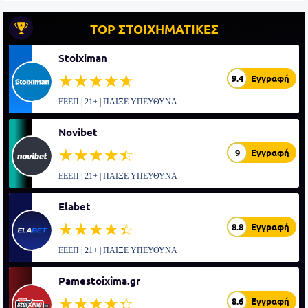
TOP ΣΤΟΙΧΗΜΑΤΙΚΕΣ
Stoiximan
☆☆☆☆☆
★★★★★
9.4
Εγγραφή
ΕΕΕΠ | 21+ | ΠΑΙΞΕ ΥΠΕΥΘΥΝΑ
Novibet
☆☆☆☆☆
★★★★★
9
Εγγραφή
ΕΕΕΠ | 21+ | ΠΑΙΞΕ ΥΠΕΥΘΥΝΑ
Elabet
☆☆☆☆☆
★★★★★
8.8
Εγγραφή
ΕΕΕΠ | 21+ | ΠΑΙΞΕ ΥΠΕΥΘΥΝΑ
Pamestoixima.gr
☆☆☆☆☆
★★★★★
8.6
Εγγραφή