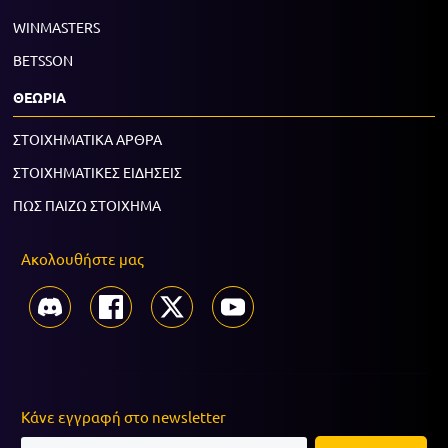
WINMASTERS
BETSSON
ΘΕΩΡΙΑ
ΣΤΟΙΧΗΜΑΤΙΚΑ ΑΡΘΡΑ
ΣΤΟΙΧΗΜΑΤΙΚΕΣ ΕΙΔΗΣΕΙΣ
ΠΩΣ ΠΑΙΖΩ ΣΤΟΙΧΗΜΑ
Ακολουθήστε μας
Κάνε εγγραφή στο newsletter