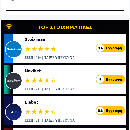
TOP ΣΤΟΙΧΗΜΑΤΙΚΕΣ
Stoiximan
☆☆☆☆☆
★★★★★
9.4
Εγγραφή
ΕΕΕΠ | 21+ | ΠΑΙΞΕ ΥΠΕΥΘΥΝΑ
Novibet
☆☆☆☆☆
★★★★★
9
Εγγραφή
ΕΕΕΠ | 21+ | ΠΑΙΞΕ ΥΠΕΥΘΥΝΑ
Elabet
☆☆☆☆☆
★★★★★
8.8
Εγγραφή
ΕΕΕΠ | 21+ | ΠΑΙΞΕ ΥΠΕΥΘΥΝΑ