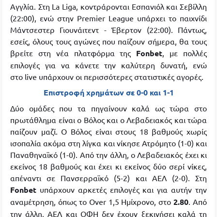
Αγγλία. Στη La Liga, κοντράρονται Εσπανιόλ και Σεβίλλη
(22:00), ενώ στην Premier League υπάρχει το παιχνίδι
Μάντσεστερ Γιουνάιτεντ - Έβερτον (22:00). Πάντως,
εσείς, όλους τους αγώνες που παίζουν σήμερα, θα τους
βρείτε στη νέα πλατφόρμα της
Fonbet
, με πολλές
επιλογές για να κάνετε την καλύτερη δυνατή, ενώ
στο live υπάρχουν οι περισσότερες στατιστικές αγορές.
Επιστροφή χρημάτων σε 0-0 και 1-1
Δύο ομάδες που τα πηγαίνουν καλά ως τώρα στο
πρωτάθλημα είναι ο Βόλος και ο Λεβαδειακός και τώρα
παίζουν μαζί. Ο Βόλος είναι στους 18 βαθμούς χωρίς
ισοπαλία ακόμα στη λίγκα και νίκησε Ατρόμητο (1-0) και
Παναθηναϊκό (1-0). Από την άλλη, ο Λεβαδειακός έχει κι
εκείνος 18 βαθμούς και έχει κι εκείνος δύο σερί νίκες,
απέναντι σε Πανσερραϊκό (5-2) και ΑΕΛ (2-0). Στη
Fonbet
υπάρχουν αρκετές επιλογές και για αυτήν την
αναμέτρηση, όπως το Over 1,5 Ημίχρονο, στο
2.80
. Από
την άλλη, ΑΕΛ και ΟΦΗ δεν έχουν ξεκινήσει καλά τη