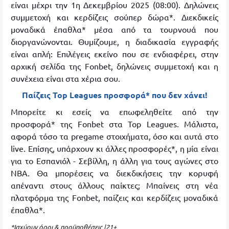
είναι μέχρι την 1η Δεκεμβρίου 2025 (08:00). Δηλώνεις
συμμετοχή και κερδίζεις σούπερ δώρα*. Διεκδικείς
μοναδικά έπαθλα* μέσα από τα τουρνουά που
διοργανώνονται. Θυμίζουμε, η διαδικασία εγγραφής
είναι απλή: Επιλέγεις εκείνο που σε ενδιαφέρει, στην
αρχική σελίδα της Fonbet, δηλώνεις συμμετοχή και η
συνέχεια είναι στα χέρια σου.
Παίζεις
Top
Leagues προσφορά* που δεν χάνει!
Μπορείτε κι εσείς να επωφεληθείτε από την
προσφορά* της Fonbet στα Top Leagues. Μάλιστα,
αφορά τόσο τα pregame στοιχήματα, όσο και αυτά στο
live. Επίσης, υπάρχουν κι άλλες προσφορές*, η μία είναι
για το Εσπανιόλ - Σεβίλλη, η άλλη για τους αγώνες στο
NBA. Θα μπορέσεις να διεκδικήσεις την κορυφή
απέναντι στους άλλους παίκτες; Μπαίνεις στη νέα
πλατφόρμα της Fonbet, παίζεις και κερδίζεις μοναδικά
έπαθλα*.
*Ισχύουν όροι & προϋποθέσεις |21+