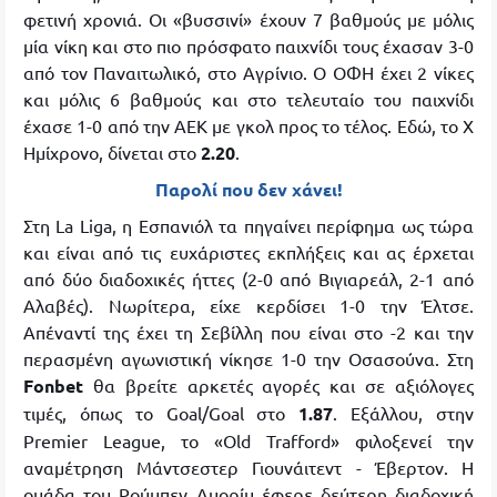
φετινή χρονιά. Οι «βυσσινί» έχουν 7 βαθμούς με μόλις
μία νίκη και στο πιο πρόσφατο παιχνίδι τους έχασαν 3-0
από τον Παναιτωλικό, στο Αγρίνιο. Ο ΟΦΗ έχει 2 νίκες
και μόλις 6 βαθμούς και στο τελευταίο του παιχνίδι
έχασε 1-0 από την ΑΕΚ με γκολ προς το τέλος. Εδώ, το Χ
Ημίχρονο, δίνεται στο
2.20
.
Παρολί που δεν χάνει!
Στη La Liga, η Εσπανιόλ τα πηγαίνει περίφημα ως τώρα
και είναι από τις ευχάριστες εκπλήξεις και ας έρχεται
από δύο διαδοχικές ήττες (2-0 από Βιγιαρεάλ, 2-1 από
Αλαβές). Νωρίτερα, είχε κερδίσει 1-0 την Έλτσε.
Απέναντί της έχει τη Σεβίλλη που είναι στο -2 και την
περασμένη αγωνιστική νίκησε 1-0 την Οσασούνα. Στη
Fonbet
θα βρείτε αρκετές αγορές και σε αξιόλογες
τιμές, όπως το Goal/Goal στο
1.87
. Εξάλλου, στην
Premier League, το «Old Trafford» φιλοξενεί την
αναμέτρηση Μάντσεστερ Γιουνάιτεντ - Έβερτον. Η
ομάδα του Ρούμπεν Αμορίμ έφερε δεύτερη διαδοχική