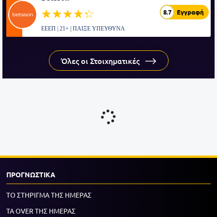
☆☆☆☆☆
★★★★★
8.7
Εγγραφή
ΕΕΕΠ | 21+ | ΠΑΙΞΕ ΥΠΕΥΘΥΝΑ
Όλες οι Στοιχηματικές
ΠΡΟΓΝΩΣΤΙΚΑ
ΤΟ ΣΤΗΡΙΓΜΑ ΤΗΣ ΗΜΕΡΑΣ
ΤΑ OVER ΤΗΣ ΗΜΕΡΑΣ