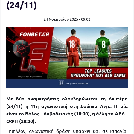
(24/11)
24 Νοεμβρίου 2025 - 09:02
Με δύο αναμετρήσεις ολοκληρώνεται τη Δευτέρα
(24/11) η 11η αγωνιστική στη Σούπερ Λιγκ. Η μία
είναι το Βόλος - Λεβαδειακός (18:00), η άλλη το ΑΕΛ -
ΟΦΗ (20:00).
Επιπλέον, αγωνιστική δράση υπάρχει και σε Ισπανία,