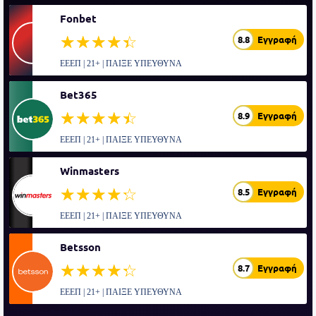
Fonbet
☆☆☆☆☆
★★★★★
8.8
Εγγραφή
ΕΕΕΠ | 21+ | ΠΑΙΞΕ ΥΠΕΥΘΥΝΑ
Bet365
☆☆☆☆☆
★★★★★
8.9
Εγγραφή
ΕΕΕΠ | 21+ | ΠΑΙΞΕ ΥΠΕΥΘΥΝΑ
Winmasters
☆☆☆☆☆
★★★★★
8.5
Εγγραφή
ΕΕΕΠ | 21+ | ΠΑΙΞΕ ΥΠΕΥΘΥΝΑ
Betsson
☆☆☆☆☆
★★★★★
8.7
Εγγραφή
ΕΕΕΠ | 21+ | ΠΑΙΞΕ ΥΠΕΥΘΥΝΑ