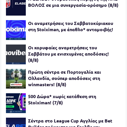
ΒΟΛΟΣ σε μια συνεργασία-ορόσημο (8/8)
Οι αναμετρήσεις του Σαββατοκύριακου
στη Stoiximan, με έπαθλο* ανταμοιβής!
Oι κορυφαίες αναμετρήσεις του
Σαββάτου με ενισχυμένες αποδόσεις!
(8/8)
Πρώτη σέντρα σε Πορτογαλία και
Ολλανδία, σούπερ αποδόσεις στη
winmasters! (8/8)
500 Δώρα* χωρίς κατάθεση στη
Stoiximan! (7/8)
Σέντρα στο League Cup Αγγλίας με Bet
Builder πρόκρισης για Γουλβς και