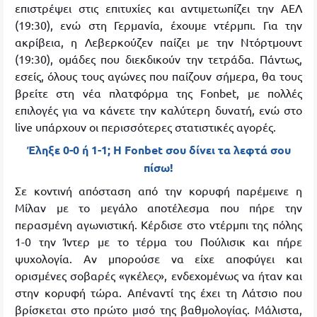
επιστρέψει στις επιτυχίες και αντιμετωπίζει την ΑΕΛ
(19:30), ενώ στη Γερμανία, έχουμε ντέρμπι. Για την
ακρίβεια, η Λεβερκούζεν παίζει με την Ντόρτμουντ
(19:30), ομάδες που διεκδικούν την τετράδα. Πάντως,
εσείς, όλους τους αγώνες που παίζουν σήμερα, θα τους
βρείτε στη νέα πλατφόρμα της Fonbet, με πολλές
επιλογές για να κάνετε την καλύτερη δυνατή, ενώ στο
live υπάρχουν οι περισσότερες στατιστικές αγορές.
Έληξε 0-0 ή 1-1; Η Fonbet σου δίνει τα λεφτά σου
πίσω!
Σε κοντινή απόσταση από την κορυφή παρέμεινε η
Μίλαν με το μεγάλο αποτέλεσμα που πήρε την
περασμένη αγωνιστική. Κέρδισε στο ντέρμπι της πόλης
1-0 την Ίντερ με το τέρμα του Πούλισικ και πήρε
ψυχολογία. Αν μπορούσε να είχε αποφύγει και
ορισμένες σοβαρές «γκέλες», ενδεχομένως να ήταν και
στην κορυφή τώρα. Απέναντί της έχει τη Λάτσιο που
βρίσκεται στο πρώτο μισό της βαθμολογίας. Μάλιστα,