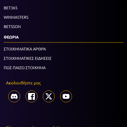
BET365
WINMASTERS
BETSSON
ΘΕΩΡΙΑ
ΣΤΟΙΧΗΜΑΤΙΚΑ ΑΡΘΡΑ
ΣΤΟΙΧΗΜΑΤΙΚΕΣ ΕΙΔΗΣΕΙΣ
ΠΩΣ ΠΑΙΖΩ ΣΤΟΙΧΗΜΑ
Ακολουθήστε μας