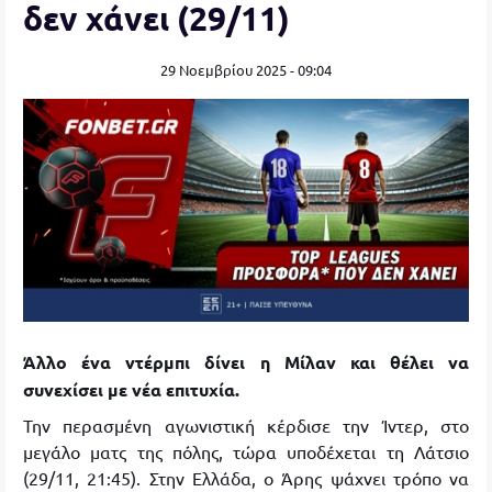
δεν χάνει (29/11)
29 Νοεμβρίου 2025 - 09:04
Άλλο ένα ντέρμπι δίνει η Μίλαν και θέλει να
συνεχίσει με νέα επιτυχία.
Την περασμένη αγωνιστική κέρδισε την Ίντερ, στο
μεγάλο ματς της πόλης, τώρα υποδέχεται τη Λάτσιο
(29/11, 21:45). Στην Ελλάδα, ο Άρης ψάχνει τρόπο να