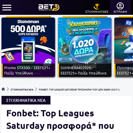
ΣΤΟΙΧΗΜΑΤΙΚΕΣ
ΕΓΓΡΑΦΗ
Promo STX500✅ ΕΕΕΠ|21+
SUMMERAKI2026✅
Προσφορ
Παίξε Υπεύθυνα
ΕΕΕΠ|21+ Παίξε Υπεύθυνα
ΕΕΕΠ|21+
ΣΤΟΙΧΗΜΑΤΙΚΑ ΝΕΑ
FONBET: TOP LEAGUES SATURDAY ΠΡΟΣΦΟΡΑ* ΠΟΥ ΔΕΝ ΧΑΝΕΙ (29/11)
ΣΤΟΙΧΗΜΑΤΙΚΑ ΝΕΑ
Fonbet: Top Leagues
Saturday προσφορά* που