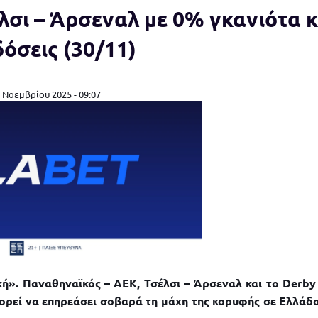
σι – Άρσεναλ με 0% γκανιότα κ
όσεις (30/11)
 Νοεμβρίου 2025 - 09:07
ή». Παναθηναϊκός – ΑΕΚ, Τσέλσι – Άρσεναλ και το Derby 
ορεί να επηρεάσει σοβαρά τη μάχη της κορυφής σε Ελλάδα