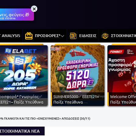
νεις, φεύγεις 🎁
 ΠΑΙΞΕ ΥΠΕΥΘΥΝΑ
 ANALYSIS
ΠΡΟΣΦΟΡΕΣ*
ΕΙΔΗΣΕΙΣ
ΣΤΟΙΧΗΜΑΤΙΚ
ροσφορά* Γνωριμίας✅
SUMMER5000✅ ΕΕΕΠ|21+
Welcome Offe
ΕΕΠ|21+ Παίξε Υπεύθυνα
Παίξε Υπεύθυνα
Παίξε Υπεύθυ
% ΓΚΑΝΙΟΤΑ ΚΑΙ ΤΙΣ ΠΙΟ «ΕΝΙΣΧΥΜΕΝΕΣ» ΑΠΟΔΟΣΕΙΣ (30/11)
ΣΤΟΙΧΗΜΑΤΙΚΑ ΝΕΑ