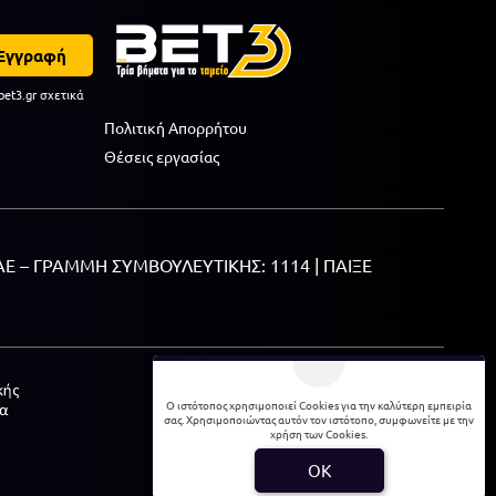
Εγγραφή
et3.gr σχετικά
Πολιτική Απορρήτου
Θέσεις εργασίας
Ε – ΓΡΑΜΜΗ ΣΥΜΒΟΥΛΕΥΤΙΚΗΣ: 1114 |
ΠΑΙΞΕ
Ο ιστότοπος χρησιμοποιεί Cookies για την καλύτερη εμπειρία
σας. Χρησιμοποιώντας αυτόν τον ιστότοπο, συμφωνείτε με την
χρήση των Cookies.
OK