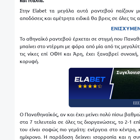
και Ιταλία.
Στην Elabet τα μεγάλα αυτά ραντεβού παίζουν μ
αποδόσεις και αμέτρητα ειδικά θα βρεις σε όλες τις
ΕΝΙΣΧΥΜΕΝΟ
Το αθηναϊκό ραντεβού έρχεται σε στιγμή που Παναθ
μπαίνει στο ντέρμπι με φόρα από μία από τις μεγαλύ
τις νίκες επί ΟΦΗ και Άρη, έχει ξαναβρεί συνοχή
κορυφή.
Συγκλονισ
☆☆☆☆☆
★★★★★
ΕΕΕ
Ο Παναθηναϊκός, αν και έχει μείνει πολύ πίσω βαθμο
στα 7 τελευταία σε όλες τις διοργανώσεις, το 2-1 ε
του είναι σαφώς πιο γεμάτη: ενέργεια στο κέντρο,
ημίχρονο. Η παράδοση δείχνει ισορροπία και η συ