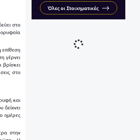
Όλες οι Στοιχηματικές
δεύει στο
 κορυφαία
η επίθεση
ση γέρνει
ι βρίσκει
σεις στο
ορυφή και
υ δείχνει
ο ημέρες
τρα στην
ρώπη.. Η