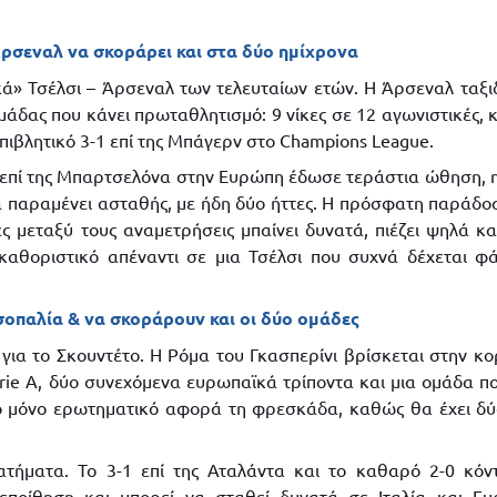
ρσεναλ να σκοράρει και στα δύο ημίχρονα
ικά» Τσέλσι – Άρσεναλ των τελευταίων ετών. Η Άρσεναλ ταξι
άδας που κάνει πρωταθλητισμό: 9 νίκες σε 12 αγωνιστικές,
πιβλητικό 3-1 επί της Μπάγερν στο Champions League.
-0 επί της Μπαρτσελόνα στην Ευρώπη έδωσε τεράστια ώθηση, 
α παραμένει ασταθής, με ήδη δύο ήττες. Η πρόσφατη παράδο
 μεταξύ τους αναμετρήσεις μπαίνει δυνατά, πιέζει ψηλά κα
καθοριστικό απέναντι σε μια Τσέλσι που συχνά δέχεται φά
οπαλία & να σκοράρουν και οι δύο ομάδες
η για το Σκουντέτο. Η Ρόμα του Γκασπερίνι βρίσκεται στην κ
erie A, δύο συνεχόμενα ευρωπαϊκά τρίποντα και μια ομάδα πο
ο μόνο ερωτηματικό αφορά τη φρεσκάδα, καθώς θα έχει δύ
ατήματα. Το 3-1 επί της Αταλάντα και το καθαρό 2-0 κόν
εποίθηση και μπορεί να σταθεί δυνατά σε Ιταλία και Ευ