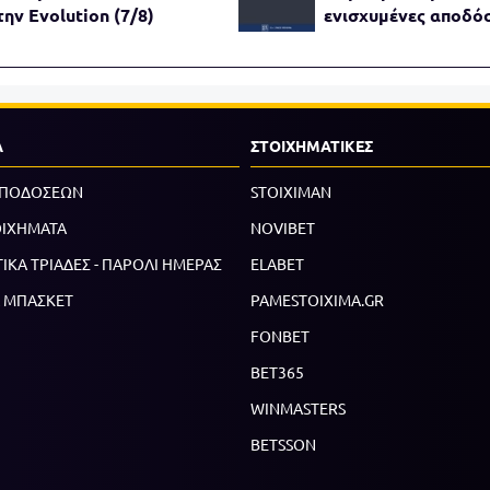
την Evolution (7/8)
ενισχυμένες αποδόσ
(7/8)
Α
ΣΤΟΙΧΗΜΑΤΙΚΕΣ
ΑΠΟΔΟΣΕΩΝ
STOIXIMAN
ΟΙΧΗΜΑΤΑ
NOVIBET
ΚΑ ΤΡΙΑΔΕΣ - ΠΑΡΟΛΙ ΗΜΕΡΑΣ
ELABET
 ΜΠΑΣΚΕΤ
PAMESTOIXIMA.GR
FONBET
BET365
WINMASTERS
BETSSON