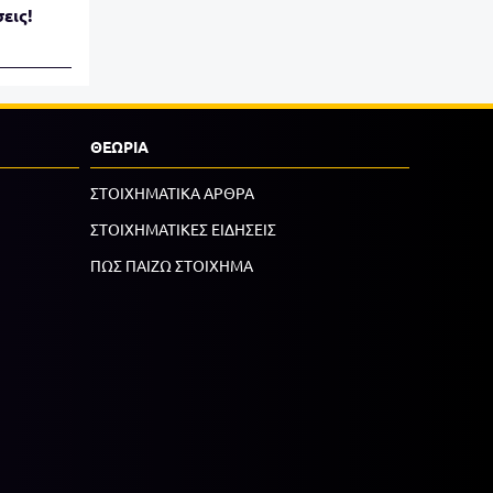
εις!
ΘΕΩΡΙΑ
ΣΤΟΙΧΗΜΑΤΙΚΑ ΑΡΘΡΑ
ΣΤΟΙΧΗΜΑΤΙΚΕΣ ΕΙΔΗΣΕΙΣ
ΠΩΣ ΠΑΙΖΩ ΣΤΟΙΧΗΜΑ