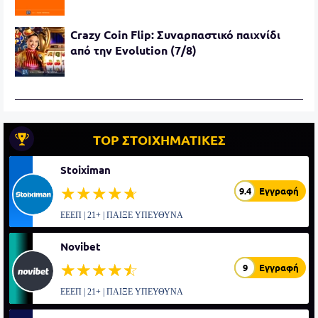
Crazy Coin Flip: Συναρπαστικό παιχνίδι
από την Evolution (7/8)
TOP ΣΤΟΙΧΗΜΑΤΙΚΕΣ
Stoiximan
☆☆☆☆☆
★★★★★
9.4
Εγγραφή
ΕΕΕΠ | 21+ | ΠΑΙΞΕ ΥΠΕΥΘΥΝΑ
Novibet
☆☆☆☆☆
★★★★★
9
Εγγραφή
ΕΕΕΠ | 21+ | ΠΑΙΞΕ ΥΠΕΥΘΥΝΑ