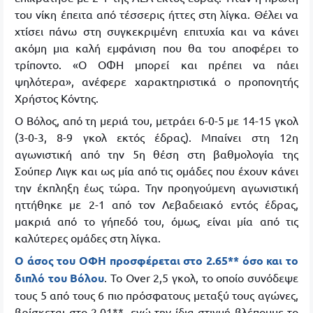
του νίκη έπειτα από τέσσερις ήττες στη λίγκα. Θέλει να
χτίσει πάνω στη συγκεκριμένη επιτυχία και να κάνει
ακόμη μια καλή εμφάνιση που θα του αποφέρει το
τρίποντο. «Ο ΟΦΗ μπορεί και πρέπει να πάει
ψηλότερα», ανέφερε χαρακτηριστικά ο προπονητής
Χρήστος Κόντης.
Ο Βόλος, από τη μεριά του, μετράει 6-0-5 με 14-15 γκολ
(3-0-3, 8-9 γκολ εκτός έδρας). Μπαίνει στη 12η
αγωνιστική από την 5η θέση στη βαθμολογία της
Σούπερ Λιγκ και ως μία από τις ομάδες που έχουν κάνει
την έκπληξη έως τώρα. Την προηγούμενη αγωνιστική
ηττήθηκε με 2-1 από τον Λεβαδειακό εντός έδρας,
μακριά από το γήπεδό του, όμως, είναι μία από τις
καλύτερες ομάδες στη λίγκα.
Ο άσος του ΟΦΗ προσφέρεται στο 2.65** όσο και το
διπλό του Βόλου
. Το Over 2,5 γκολ, το οποίο συνόδεψε
τους 5 από τους 6 πιο πρόσφατους μεταξύ τους αγώνες,
βρίσκεται στο 2.01**, ενώ την ίδια στιγμή βλέπουμε το