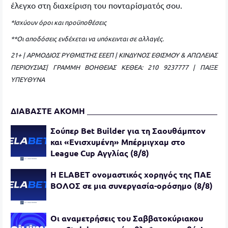
έλεγχο στη διαχείριση του πονταρίσματός σου.
*
Ισχύουν όροι και προϋποθέσεις
**Οι αποδόσεις ενδέχεται να υπόκεινται σε αλλαγές.
21+ | ΑΡΜΟΔΙΟΣ ΡΥΘΜΙΣΤΗΣ ΕΕΕΠ | ΚΙΝΔΥΝΟΣ ΕΘΙΣΜΟΥ & ΑΠΩΛΕΙΑΣ
ΠΕΡΙΟΥΣΙΑΣ| ΓΡΑΜΜΗ ΒΟΗΘΕΙΑΣ ΚΕΘΕΑ: 210 9237777 | ΠΑΙΞΕ
ΥΠΕΥΘΥΝΑ
ΔΙΑΒΑΣΤΕ ΑΚΟΜΗ
Σούπερ Bet Builder για τη Σαουθάμπτον
και «Ενισχυμένη» Μπέρμιγχαμ στο
League Cup Αγγλίας (8/8)
Η ELABET ονομαστικός χορηγός της ΠΑΕ
ΒΟΛΟΣ σε μια συνεργασία-ορόσημο (8/8)
Οι αναμετρήσεις του Σαββατοκύριακου