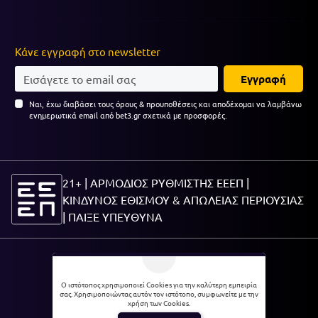
Κάνε εγγραφή στο newsletter
Εγγραφή
Ναι, έχω διαβάσει τους όρους & προυποθέσεις και αποδέχομαι να λαμβάνω
ενημερωτικά email από bet3.gr σχετικά με προσφορές.
21+ | ΑΡΜΟΔΙΟΣ ΡΥΘΜΙΣΤΗΣ ΕΕΕΠ |
ΚΙΝΔΥΝΟΣ ΕΘΙΣΜΟΥ & ΑΠΩΛΕΙΑΣ ΠΕΡΙΟΥΣΙΑΣ
|
ΠΑΙΞΕ ΥΠΕΥΘΥΝΑ
21+
Ο ιστότοπος χρησιμοποιεί Cookies για την καλύτερη εμπειρία
σας. Χρησιμοποιώντας αυτόν τον ιστότοπο, συμφωνείτε με την
χρήση των Cookies.