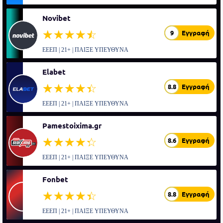
Novibet
☆☆☆☆☆
★★★★★
9
Εγγραφή
ΕΕΕΠ | 21+ | ΠΑΙΞΕ ΥΠΕΥΘΥΝΑ
Elabet
☆☆☆☆☆
★★★★★
8.8
Εγγραφή
ΕΕΕΠ | 21+ | ΠΑΙΞΕ ΥΠΕΥΘΥΝΑ
Pamestoixima.gr
☆☆☆☆☆
★★★★★
8.6
Εγγραφή
ΕΕΕΠ | 21+ | ΠΑΙΞΕ ΥΠΕΥΘΥΝΑ
Fonbet
☆☆☆☆☆
★★★★★
8.8
Εγγραφή
ΕΕΕΠ | 21+ | ΠΑΙΞΕ ΥΠΕΥΘΥΝΑ