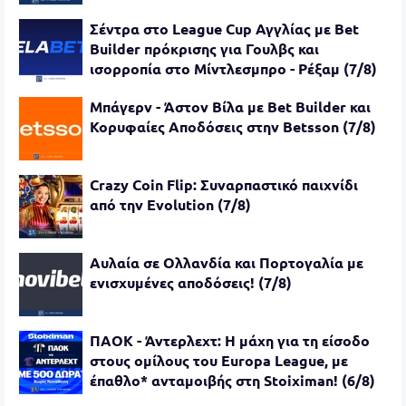
Σέντρα στο League Cup Αγγλίας με Bet
Builder πρόκρισης για Γουλβς και
ισορροπία στο Μίντλεσμπρο - Ρέξαμ (7/8)
Μπάγερν - Άστον Βίλα με Bet Builder και
Κορυφαίες Αποδόσεις στην Betsson (7/8)
Crazy Coin Flip: Συναρπαστικό παιχνίδι
από την Evolution (7/8)
Αυλαία σε Ολλανδία και Πορτογαλία με
ενισχυμένες αποδόσεις! (7/8)
ΠΑΟΚ - Άντερλεχτ: Η μάχη για τη είσοδο
στους ομίλους του Europa League, με
έπαθλο* ανταμοιβής στη Stoiximan! (6/8)