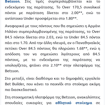
Betsson
. Στις τιμές συμπεριλαμβάνεται και το
ενδεχόμενο της παράτασης. Το Over 170,5 συνολικοί
πόντοι με παράταση δίνεται στο 2.00**, ενώ το
αντίστοιχο Under προσφέρεται στο 1.80**.
Αναφορικά με τους πόντους που θα σημειώσει η Αρμάνι
Μιλάνο συμπεριλαμβανομένης της παράτασης, το Over
84.5 πόντοι δίνεται στο 2.03, ενώ το Under 84.5 πόντοι
πάει στο 1.70. Από την άλλη πλευρά, αν ο Παναθηναϊκός
πετύχει Over 84.5 πόντους θα πληρώσει 1.68**, ενώ η
απόδοση του να σημειώσει λιγότερους από 84.5
πόντους, με το ενδεχόμενο της παράτασης να
υπολογίζεται, φτάνει στο 2.10** στην πλατφόρμα της
Betsson.
Στο μεταξύ, είναι διαθέσιμο και το δημοφιλές εργαλείο
Bet Builder, που κάνει το παιχνίδι στο στοίχημα ακόμη
πιο διασκεδαστικό.
Στη στοιχηματική πλατφόρμα της Betsson, ανακαλύπτεις
σπουδαίες ευκαιρίες για
αθλητικό στοίχημα
σε