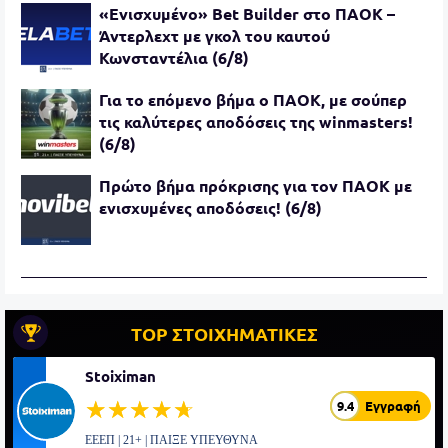
«Ενισχυμένο» Bet Builder στο ΠΑΟΚ –
Άντερλεχτ με γκολ του καυτού
Κωνσταντέλια (6/8)
Για το επόμενο βήμα ο ΠΑΟΚ, με σούπερ
τις καλύτερες αποδόσεις της winmasters!
(6/8)
Πρώτο βήμα πρόκρισης για τον ΠΑΟΚ με
ενισχυμένες αποδόσεις! (6/8)
TOP ΣΤΟΙΧΗΜΑΤΙΚΕΣ
Stoiximan
☆☆☆☆☆
★★★★★
9.4
Εγγραφή
ΕΕΕΠ | 21+ | ΠΑΙΞΕ ΥΠΕΥΘΥΝΑ