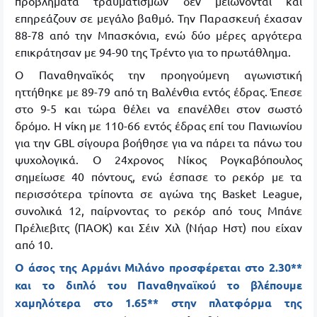
προβλήματα τραυματισμών δεν μειώνονται και
επηρεάζουν σε μεγάλο βαθμό. Την Παρασκευή έχασαν
88-78 από την Μπασκόνια, ενώ δύο μέρες αργότερα
επικράτησαν με 94-90 της Τρέντο για το πρωτάθλημα.
Ο Παναθηναϊκός την προηγούμενη αγωνιστική
ηττήθηκε με 89-79 από τη Βαλένθια εντός έδρας. Έπεσε
στο 9-5 και τώρα θέλει να επανέλθει στον σωστό
δρόμο. Η νίκη με 110-66 εντός έδρας επί του Πανιωνίου
για την GBL σίγουρα βοήθησε για να πάρει τα πάνω του
ψυχολογικά. Ο 24χρονος Νίκος Ρογκαβόπουλος
σημείωσε 40 πόντους, ενώ έσπασε το ρεκόρ με τα
περισσότερα τρίποντα σε αγώνα της Basket League,
συνολικά 12, παίρνοντας το ρεκόρ από τους Μπάνε
Πρέλιεβιτς (ΠΑΟΚ) και Σέιν Χιλ (Νήαρ Ηστ) που είχαν
από 10.
Ο άσος της Αρμάνι Μιλάνο προσφέρεται στο 2.30**
και το διπλό του Παναθηναϊκού το βλέπουμε
χαμηλότερα στο 1.65** στην πλατφόρμα της