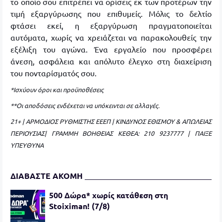
το οποίο σου επιτρέπει να ορίσεις εκ των προτέρων την
τιμή εξαργύρωσης που επιθυμείς. Μόλις το δελτίο
φτάσει εκεί, η εξαργύρωση πραγματοποιείται
αυτόματα, χωρίς να χρειάζεται να παρακολουθείς την
εξέλιξη του αγώνα. Ένα εργαλείο που προσφέρει
άνεση, ασφάλεια και απόλυτο έλεγχο στη διαχείριση
του πονταρίσματός σου.
*Ισχύουν όροι και προϋποθέσεις
**Οι αποδόσεις ενδέχεται να υπόκεινται σε αλλαγές.
21+ | ΑΡΜΟΔΙΟΣ ΡΥΘΜΙΣΤΗΣ ΕΕΕΠ | ΚΙΝΔΥΝΟΣ ΕΘΙΣΜΟΥ & ΑΠΩΛΕΙΑΣ
ΠΕΡΙΟΥΣΙΑΣ| ΓΡΑΜΜΗ ΒΟΗΘΕΙΑΣ ΚΕΘΕΑ: 210 9237777 | ΠΑΙΞΕ
ΥΠΕΥΘΥΝΑ
ΔΙΑΒΑΣΤΕ ΑΚΟΜΗ
500 Δώρα* χωρίς κατάθεση στη
Stoiximan! (7/8)