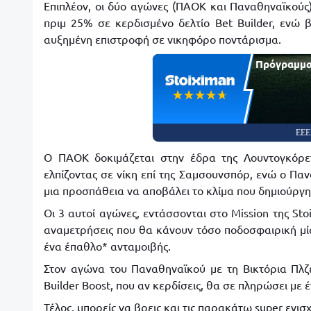
Επιπλέον, οι δύο αγώνες (ΠΑΟΚ και Παναθηναϊκούς) 
πριμ 25% σε κερδισμένο δελτίο Bet Builder, ενώ β
αυξημένη επιστροφή σε νικηφόρο ποντάρισμα.
Πρόγραμμα 
☆☆☆☆☆
★★★★★
ΕΕΕ
Ο ΠΑΟΚ δοκιμάζεται στην έδρα της Λουντογκόρετ
ελπίζοντας σε νίκη επί της Σαμσουνσπόρ, ενώ ο Πανα
μια προσπάθεια να αποβάλει το κλίμα που δημιούργη
Οι 3 αυτοί αγώνες, εντάσσονται στο Mission της Sto
αναμετρήσεις που θα κάνουν τόσο ποδοσφαιρική μία
ένα έπαθλο* ανταμοιβής.
Στον αγώνα του Παναθηναϊκού με τη Βικτόρια Πλζε
Builder Boost, που αν κερδίσεις, θα σε πληρώσει με 
Τέλος, μπορείς να βρεις και τις παρακάτω super ενισ