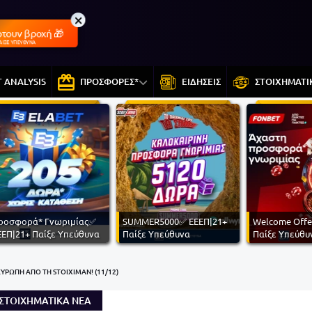
τουν βροχή 🎁
 ΠΑΙΞΕ ΥΠΕΥΘΥΝΑ
 ANALYSIS
ΠΡΟΣΦΟΡΕΣ*
ΕΙΔΗΣΕΙΣ
ΣΤΟΙΧΗΜΑΤΙΚ
ροσφορά* Γνωριμίας✅
SUMMER5000✅ ΕΕΕΠ|21+
Welcome Offe
ΕΕΠ|21+ Παίξε Υπεύθυνα
Παίξε Υπεύθυνα
Παίξε Υπεύθυ
ΥΡΩΠΗ ΑΠΟ ΤΗ STOIXIMAN! (11/12)
ΣΤΟΙΧΗΜΑΤΙΚΑ ΝΕΑ