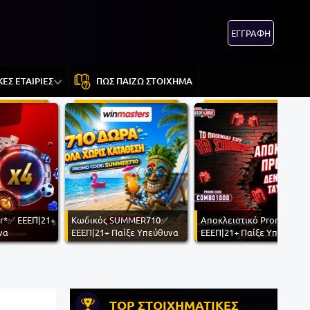
ΕΓΓΡΑΦΗ
ΕΣ ΕΤΑΙΡΙΕΣ
ΠΩΣ ΠΑΙΖΩ ΣΤΟΙΧΗΜΑ
r*✅ ΕΕΕΠ|21+
Κωδικός SUMMER710✅
Αποκλειστικό Promo✅
να
ΕΕΕΠ|21+ Παίξε Υπεύθυνα
ΕΕΕΠ|21+ Παίξε Υπεύθυνα
TOP ΣΤΟΙΧΗΜΑΤΙΚΕΣ