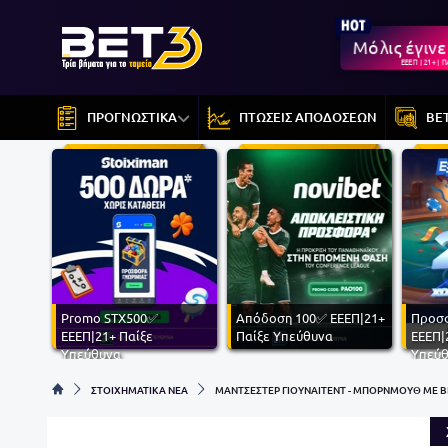
Μόλις έγινε
ΕΕΕΠ | 21+ |
ΠΡΟΓΝΩΣΤΙΚΑ
ΠΤΩΣΕΙΣ ΑΠΟΔΟΣΕΩΝ
BET
Promo STX500✅
Απόδοση 100✅ ΕΕΕΠ|21+
Προσ
ΕΕΕΠ|21+ Παίξε
Παίξε Υπεύθυνα
ΕΕΕΠ|
Υπεύθυνα
Υπεύ
ΣΤΟΙΧΗΜΑΤΙΚΑ ΝΕΑ
ΜΑΝΤΣΕΣΤΕΡ ΓΙΟΥΝΑΙΤΕΝΤ - ΜΠΟΡΝΜΟΥΘ ΜΕ BE