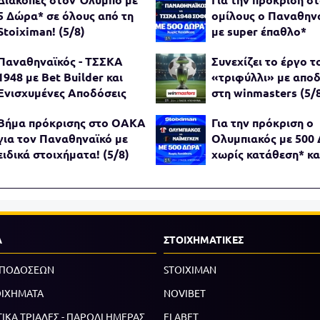
5 Δώρα* σε όλους από τη
ομίλους ο Παναθην
Stoiximan! (5/8)
με super έπαθλο*
ανταμοιβής! (5/8)
Παναθηναϊκός - ΤΣΣΚΑ
Συνεχίζει το έργο τ
1948 με Bet Builder και
«τριφύλλι» με απο
Ενισχυμένες Αποδόσεις
στη winmasters (5/
στην Betsson (5/8)
Βήμα πρόκρισης στο ΟΑΚΑ
Για την πρόκριση ο
για τον Παναθηναϊκό με
Ολυμπιακός με 500
ειδικά στοιχήματα! (5/8)
χωρίς κατάθεση* κα
έπαθλο* ανταμοιβής
Α
ΣΤΟΙΧΗΜΑΤΙΚΕΣ
ΑΠΟΔΟΣΕΩΝ
STOIXIMAN
ΟΙΧΗΜΑΤΑ
NOVIBET
ΚΑ ΤΡΙΑΔΕΣ - ΠΑΡΟΛΙ ΗΜΕΡΑΣ
ELABET