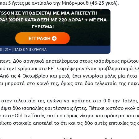
 και 5 ήττες με αντίπαλο την Μπόρνμουθ (46-25 γκολ).
TSSON ΣΕ ΥΠΟΔΕΧΕΤΑΙ ΜΕ ΜΙΑ ΑΠΙΣΤΕΥΤΗ
Α* ΧΩΡΙΣ ΚΑΤΑΘΕΣΗ ΜΕ 220 ΔΩΡΑ* + ΜΕ ΕΝΑ
ΓΥΡΙΣΜΑ!
ΕΓΓΡΑΦΗ
Π | 21+ | ΠΑΙΞΕ ΥΠΕΥΘΥΝΑ
ιτεντ. Δύο αρνητικά αποτελέσματα στους ισάριθμους πρώτο
από την Γκρίμσμπι στο EFL Cup έφεραν έναν προβληματισμό. 
Από τις 4 Οκτωβρίου και μετά, έχει γνωρίσει μόλις μία ήττα
αι μπροστά στο κοινό της, όμως στα δύο τελευταία της παιχν
στον τελευταίο της αγώνα να κράτησε στο 0-0 την Τσέλσι,
άψει δύο ισοπαλίες και τέσσερις ήττες. Πέτυχε ωστόσο γκολ σ
ρ στο «Old Trafford», εκεί που όμως νίκησε και πρόπερσι και π
ίωτο στοιχείο αποτελεί το ότι και τις δύο αυτές επιτυχίες τις