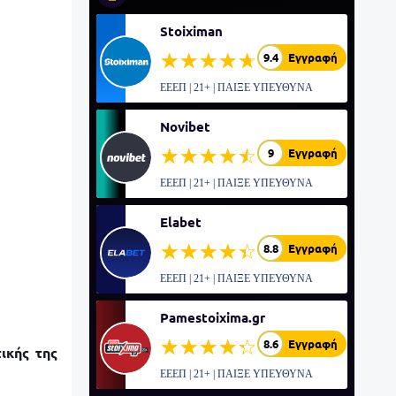
Stoiximan
☆☆☆☆☆
★★★★★
9.4
Εγγραφή
ΕΕΕΠ | 21+ | ΠΑΙΞΕ ΥΠΕΥΘΥΝΑ
Novibet
☆☆☆☆☆
★★★★★
9
Εγγραφή
ΕΕΕΠ | 21+ | ΠΑΙΞΕ ΥΠΕΥΘΥΝΑ
Elabet
☆☆☆☆☆
★★★★★
8.8
Εγγραφή
ΕΕΕΠ | 21+ | ΠΑΙΞΕ ΥΠΕΥΘΥΝΑ
Pamestoixima.gr
☆☆☆☆☆
★★★★★
8.6
Εγγραφή
ικής της
ΕΕΕΠ | 21+ | ΠΑΙΞΕ ΥΠΕΥΘΥΝΑ