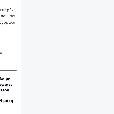
υ παρέχει
 που σου
ξαργύρωση
Α
λα με
ρυφαίες
tsson
Η μάχη