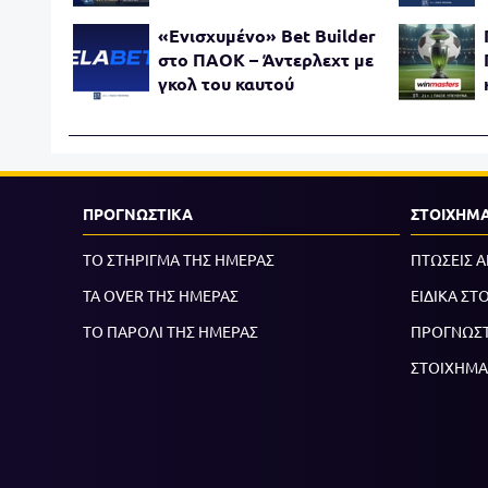
«Ενισχυμένο» Bet Builder
στο ΠΑΟΚ – Άντερλεχτ με
γκολ του καυτού
Κωνσταντέλια (6/8)
ΠΡΟΓΝΩΣΤΙΚΑ
ΣΤΟΙΧΗΜ
ΤΟ ΣΤΗΡΙΓΜΑ ΤΗΣ ΗΜΕΡΑΣ
ΠΤΩΣΕΙΣ 
ΤΑ OVER ΤΗΣ ΗΜΕΡΑΣ
ΕΙΔΙΚΑ ΣΤ
ΤΟ ΠΑΡΟΛΙ ΤΗΣ ΗΜΕΡΑΣ
ΠΡΟΓΝΩΣΤΙ
ΣΤΟΙΧΗΜΑ