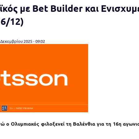
ός με Bet Builder και Ενισχυμ
6/12)
 Δεκεμβρίου 2025 - 09:02
ώ ο Ολυμπιακός φιλοξενεί τη Βαλένθια για τη 16η αγωνισ