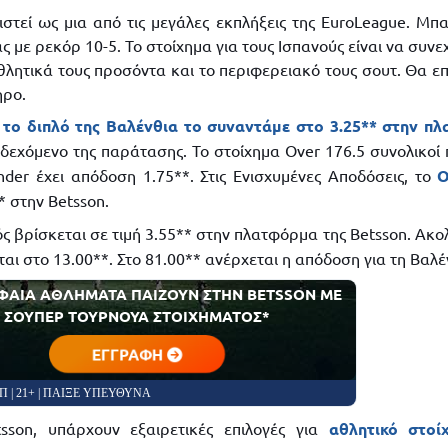
στεί ως μια από τις μεγάλες εκπλήξεις της EuroLeague. Μπα
με ρεκόρ 10-5. Το στοίχημα για τους Ισπανούς είναι να συνε
θλητικά τους προσόντα και το περιφερειακό τους σουτ. Θα ε
ηρο.
ι το διπλό της Βαλένθια το συναντάμε στο 3.25** στην π
ενδεχόμενο της παράτασης. Το στοίχημα Over 176.5 συνολικοί 
nder έχει απόδοση 1.75**. Στις Ενισχυμένες Αποδόσεις, το
O
* στην Betsson.
ς βρίσκεται σε τιμή 3.55** στην πλατφόρμα της Betsson. Ακο
ι στο 13.00**. Στο 81.00** ανέρχεται η απόδοση για τη Βαλέ
ΦΑΙΑ ΑΘΛΗΜΑΤΑ ΠΑΙΖΟΥΝ ΣΤΗΝ BETSSON ΜΕ
ΣΟΥΠΕΡ ΤΟΥΡΝΟΥΑ ΣΤΟΙΧΗΜΑΤΟΣ*
ΕΓΓΡΑΦΗ
Π | 21+ | ΠΑΙΞΕ ΥΠΕΥΘΥΝΑ
sson, υπάρχουν εξαιρετικές επιλογές για
αθλητικό στοί