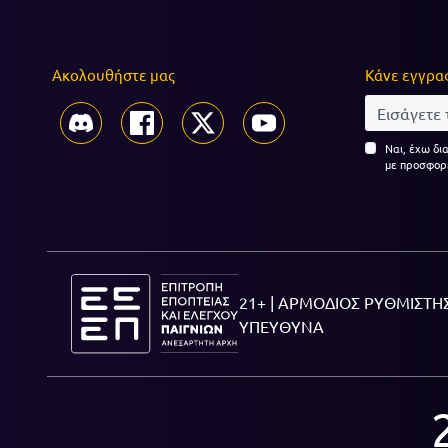
Ακολουθήστε μας
Κάνε εγγρα
Ναι, έχω δι
με προσφορ
21+ | ΑΡΜΟΔΙΟΣ ΡΥΘΜΙΣΤΗΣ
ΥΠΕΥΘΥΝΑ