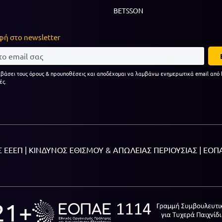
BETSSON
φή στο newsletter
αβάσει τους όρους & προυποθέσεις και αποδέχομαι να λαμβάνω ενημερωτικά email από b
ές.
 ΕΕΕΠ | ΚΙΝΔΥΝΟΣ ΕΘΙΣΜΟΥ & ΑΠΩΛΕΙΑΣ ΠΕΡΙΟΥΣΙΑΣ |
ΕΟΠΑ
21+