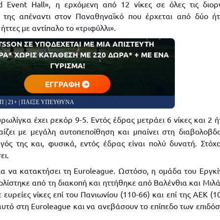
nd Event Hall», η ερχόμενη από 12 νίκες σε όλες τις διο
ί της απέναντι στον Παναθηναϊκό που έρχεται από δύο ήτ
ήττες με αντίπαλο το «τριφύλλι».
TSSON ΣΕ ΥΠΟΔΕΧΕΤΑΙ ΜΕ ΜΙΑ ΑΠΙΣΤΕΥΤΗ
Α* ΧΩΡΙΣ ΚΑΤΑΘΕΣΗ ΜΕ 220 ΔΩΡΑ* + ΜΕ ΕΝΑ
ΓΥΡΙΣΜΑ!
ΕΓΓΡΑΦΗ
Π | 21+ | ΠΑΙΞΕ ΥΠΕΥΘΥΝΑ
ωλίγκα έχει ρεκόρ 9-5. Εντός έδρας μετράει 6 νίκες και 2 ή
Παίζει με μεγάλη αυτοπεποίθηση και μπαίνει στη διαβολοβ
γός της και, φυσικά, εντός έδρας είναι πολύ δυνατή. Στόχ
ει.
α να κατακτήσει τη Euroleague. Ωστόσο, η ομάδα του Εργκ
ολίστηκε από τη διακοπή και ηττήθηκε από Βαλένθια και Μιλ
υρείες νίκες επί του Πανιωνίου (110-66) και επί της ΑΕΚ (10
αυτό στη Euroleague και να ανεβάσουν το επίπεδο των επιδό