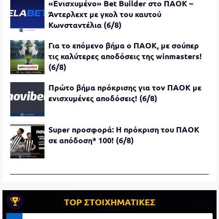
«Ενισχυμένο» Bet Builder στο ΠΑΟΚ –
Άντερλεχτ με γκολ του καυτού
Κωνσταντέλια (6/8)
Για το επόμενο βήμα ο ΠΑΟΚ, με σούπερ
τις καλύτερες αποδόσεις της winmasters!
(6/8)
Πρώτο βήμα πρόκρισης για τον ΠΑΟΚ με
ενισχυμένες αποδόσεις! (6/8)
Super προσφορά: Η πρόκριση του ΠΑΟΚ
σε απόδοση* 100! (6/8)
TOP ΣΤΟΙΧΗΜΑΤΙΚΕΣ