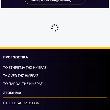
ΠΡΟΓΝΩΣΤΙΚΑ
ΤΟ ΣΤΗΡΙΓΜΑ ΤΗΣ ΗΜΕΡΑΣ
ΤΑ OVER ΤΗΣ ΗΜΕΡΑΣ
ΤΟ ΠΑΡΟΛΙ ΤΗΣ ΗΜΕΡΑΣ
ΣΤΟΙΧΗΜΑ
ΠΤΩΣΕΙΣ ΑΠΟΔΟΣΕΩΝ