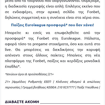
μέσα από τα τουρνουά που διοργανώνονται. Θυμίζουμε,
η διαδικασία εγγραφής είναι απλή: Επιλέγεις εκείνο που
σε ενδιαφέρει, στην αρχική σελίδα της Fonbet,
δηλώνεις συμμετοχή και η συνέχεια είναι στα χέρια σου.
Παίζεις Euroleague προσφορά* που δεν χάνει!
Μπορείτε κι εσείς να επωφεληθείτε από την
προσφορά* της Fonbet στη Euroleague. Μάλιστα,
αφορά τόσο τα pregame στοιχήματα, όσο και αυτά στο
live. Θα μπορέσεις να διεκδικήσεις την κορυφή
απέναντι στους άλλους παίκτες; Μπαίνεις στη νέα
πλατφόρμα της Fonbet, παίζεις και κερδίζεις μοναδικά
έπαθλα*.
*Ισχύουν όροι & προϋποθέσεις |21+
21+ |Αρμόδιος Ρυθμιστής ΕΕΕΠ | Κίνδυνος εθισμού & απώλειας
περιουσίας | Γραμμή βοήθειας ΚΕΘΕΑ: 210 9237777 | Παίξε Υπεύθυνα |
ΔΙΑΒΑΣΤΕ ΑΚΟΜΗ