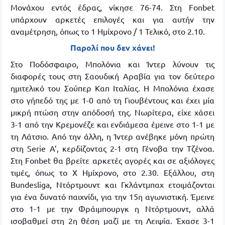
Μονάχου εντός έδρας, νίκησε 76-74. Στη Fonbet
υπάρχουν αρκετές επιλογές και για αυτήν την
αναμέτρηση, όπως το 1 Ημίχρονο / 1 Τελικό, στο 2.10.
Παρολί που δεν χάνει!
Στο Ποδόσφαιρο, Μπολόνια και Ίντερ λύνουν τις
διαφορές τους στη Σαουδική Αραβία για τον δεύτερο
ημιτελικό του Σούπερ Καπ Ιταλίας. Η Μπολόνια έχασε
στο γήπεδό της με 1-0 από τη Γιουβέντους και έχει μία
μικρή πτώση στην απόδοσή της. Νωρίτερα, είχε χάσει
3-1 από την Κρεμονέζε και ενδιάμεσα έμεινε στο 1-1 με
τη Λάτσιο. Από την άλλη, η Ίντερ ανέβηκε μόνη πρώτη
στη Serie A’, κερδίζοντας 2-1 στη Γένοβα την Τζένοα.
Στη Fonbet θα βρείτε αρκετές αγορές και σε αξιόλογες
τιμές, όπως το Χ Ημίχρονο, στο 2.30. Εξάλλου, στη
Bundesliga, Ντόρτμουντ και Γκλάντμπαχ ετοιμάζονται
για ένα δυνατό παιχνίδι, για την 15η αγωνιστική. Έμεινε
στο 1-1 με την Φράιμπουργκ η Ντόρτμουντ, αλλά
ισοβαθμεί στη 2η θέση μαζί με τη Λειψία. Έχασε 3-1