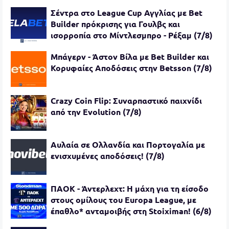
Σέντρα στο League Cup Αγγλίας με Bet
Builder πρόκρισης για Γουλβς και
ισορροπία στο Μίντλεσμπρο - Ρέξαμ (7/8)
Μπάγερν - Άστον Βίλα με Bet Builder και
Κορυφαίες Αποδόσεις στην Betsson (7/8)
Crazy Coin Flip: Συναρπαστικό παιχνίδι
από την Evolution (7/8)
Αυλαία σε Ολλανδία και Πορτογαλία με
ενισχυμένες αποδόσεις! (7/8)
ΠΑΟΚ - Άντερλεχτ: Η μάχη για τη είσοδο
στους ομίλους του Europa League, με
έπαθλο* ανταμοιβής στη Stoiximan! (6/8)