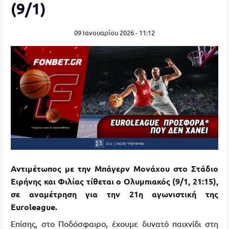
(9/1)
09 Ιανουαρίου 2026 - 11:12
Αντιμέτωπος με την Μπάγερν Μονάχου στο Στάδιο
Ειρήνης και Φιλίας τίθεται ο Ολυμπιακός (9/1, 21:15),
σε αναμέτρηση για την 21η αγωνιστική της
Euroleague.
Επίσης, στο Ποδόσφαιρο, έχουμε δυνατό παιχνίδι στη