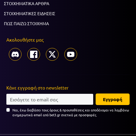
ΣΤΟΙΧΗΜΑΤΙΚΑ ΑΡΘΡΑ
ΣΤΟΙΧΗΜΑΤΙΚΕΣ ΕΙΔΗΣΕΙΣ
ΠΩΣ ΠΑΙΖΩ ΣΤΟΙΧΗΜΑ
Ακολουθήστε μας
Κάνε εγγραφή στο newsletter
Εγγραφή
Ναι, έχω διαβάσει τους όρους & προυποθέσεις και αποδέχομαι να λαμβάνω
ενημερωτικά email από bet3.gr σχετικά με προσφορές.