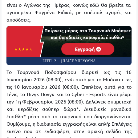
είναι ο Αγώνας της Ημέρας, κοινώς εδώ θα βρείτε τα
αγαπημένα Ψαγμένα Ειδικά, με σπέσιαλ αγορές και
αποδόσεις.
Παίρνεις μέρος στο Τουρνουά Μπάσκετ
και διεκδικείς κορυφαία έπαθλα*
Εγγραφή
☆☆☆☆☆
★★★★★
ΕΕΕΠ | 21+ | ΠΑΙΞΕ ΥΠΕΥΘΥΝΑ
Το Τουρνουά Ποδοσφαίρου διαρκεί ως τις 16
Ιανουαρίου 2026 (08:00), ενώ αυτό για το Μπάσκετ ως
τις 10 Ιανουαρίου 2026 (08:00). Επιπλέον, αυτά για το
Τένις, το Πινγκ
Πονγκ
και το
Cyber
-
Esports
είναι μέχρι
την 1η Φεβρουαρίου 2026 (08:00). Δηλώνεις συμμετοχή
και κερδίζεις σούπερ δώρα*. Διεκδικείς μοναδικά
έπαθλα* μέσα από τα τουρνουά που διοργανώνονται.
Θυμίζουμε, η διαδικασία εγγραφής είναι απλή: Επιλέγεις
εκείνο που σε ενδιαφέρει, στην αρχική σελίδα της