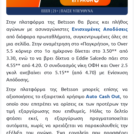
ΕΓΓΡΑΦΗ
ΕΕΕΠ | 21+ | ΠΑΙΞΕ ΥΠΕΥΘΥΝΑ
Στην πλατφόρμα της Betsson θα βρεις και πλήθος
αγώνων με ασυναγώνιστες
Ενισχυμένες Αποδόσεις
από διάφορα πρωταθλήματα, συγκεντρωμένες όλες σε
μια σελίδα. Στην αναμέτρηση στο «Παγκρήτιο», το Over
5.5 κόρνερ στο 1ο ημίχρονο δίνεται στο 3.50** από
3.30, ενώ το να βρει δίχτυα ο Eddie Salcedo πάει στο
4.55** από 4.20. Ο συνδυασμός νίκη ΟΦΗ και Over 2.5
γκολ ανεβαίνει στο 5.15** (από 4.70) με Ενίσχυση
Απόδοσης.
Στην πλατφόρμα της Betsson μπορείς επίσης να
αξιοποιήσεις το εξαιρετικά χρήσιμο
Auto Cash Out
, το
οποίο σου επιτρέπει να ορίσεις εκ των προτέρων την
τιμή εξαργύρωσης που επιθυμείς. Μόλις το δελτίο
φτάσει εκεί, η εξαργύρωση πραγματοποιείται
αυτόματα, χωρίς να χρειάζεται να παρακολουθείς την
εξέλιξη του αγώνα. Ένα εργαλείο που προσφέρει