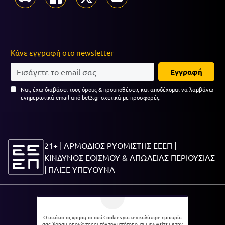
Κάνε εγγραφή στο newsletter
Εγγραφή
Ναι, έχω διαβάσει τους όρους & προυποθέσεις και αποδέχομαι να λαμβάνω
ενημερωτικά email από bet3.gr σχετικά με προσφορές.
21+ | ΑΡΜΟΔΙΟΣ ΡΥΘΜΙΣΤΗΣ ΕΕΕΠ |
ΚΙΝΔΥΝΟΣ ΕΘΙΣΜΟΥ & ΑΠΩΛΕΙΑΣ ΠΕΡΙΟΥΣΙΑΣ
|
ΠΑΙΞΕ ΥΠΕΥΘΥΝΑ
21+
Ο ιστότοπος χρησιμοποιεί Cookies για την καλύτερη εμπειρία
σας. Χρησιμοποιώντας αυτόν τον ιστότοπο, συμφωνείτε με την