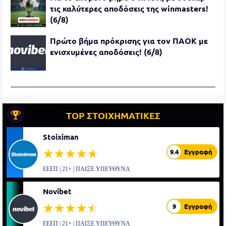
τις καλύτερες αποδόσεις της winmasters!
(6/8)
Πρώτο βήμα πρόκρισης για τον ΠΑΟΚ με
ενισχυμένες αποδόσεις! (6/8)
TOP ΣΤΟΙΧΗΜΑΤΙΚΕΣ
Stoiximan
☆☆☆☆☆
★★★★★
9.4
Εγγραφή
ΕΕΕΠ | 21+ | ΠΑΙΞΕ ΥΠΕΥΘΥΝΑ
Novibet
☆☆☆☆☆
★★★★★
9
Εγγραφή
ΕΕΕΠ | 21+ | ΠΑΙΞΕ ΥΠΕΥΘΥΝΑ