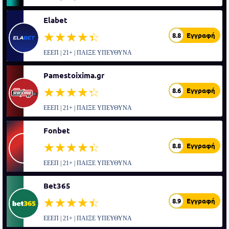
Elabet
☆☆☆☆☆
★★★★★
8.8
Εγγραφή
ΕΕΕΠ | 21+ | ΠΑΙΞΕ ΥΠΕΥΘΥΝΑ
Pamestoixima.gr
☆☆☆☆☆
★★★★★
8.6
Εγγραφή
ΕΕΕΠ | 21+ | ΠΑΙΞΕ ΥΠΕΥΘΥΝΑ
Fonbet
☆☆☆☆☆
★★★★★
8.8
Εγγραφή
ΕΕΕΠ | 21+ | ΠΑΙΞΕ ΥΠΕΥΘΥΝΑ
Bet365
☆☆☆☆☆
★★★★★
8.9
Εγγραφή
ΕΕΕΠ | 21+ | ΠΑΙΞΕ ΥΠΕΥΘΥΝΑ