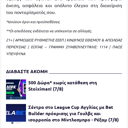
άνεση, ασφάλεια και απόλυτο έλεγχο στη διαχείριση
του πονταρίσματός σου.
*Ισχύουν όροι και προϋποθέσεις
**Οι αποδόσεις ενδέχεται να υπόκεινται σε αλλαγές.
21+ | ΑΡΜΟΔΙΟΣ ΡΥΘΜΙΣΤΗΣ ΕΕΕΠ | ΚΙΝΔΥΝΟΣ ΕΘΙΣΜΟΥ & ΑΠΩΛΕΙΑΣ
ΠΕΡΙΟΥΣΙΑΣ | ΕΟΠΑΕ – ΓΡΑΜΜΗ ΣΥΜΒΟΥΛΕΥΤΙΚΗΣ: 1114 | ΠΑΙΞΕ
ΥΠΕΥΘΥΝΑ
ΔΙΑΒΑΣΤΕ ΑΚΟΜΗ
500 Δώρα* χωρίς κατάθεση στη
Stoiximan! (7/8)
Σέντρα στο League Cup Αγγλίας με Bet
Builder πρόκρισης για Γουλβς και
ισορροπία στο Μίντλεσμπρο - Ρέξαμ (7/8)