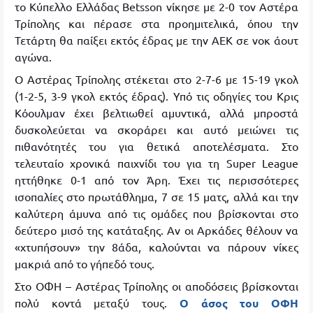
το Κύπελλο Ελλάδας Betsson νίκησε με 2-0 τον Αστέρα
Τρίπολης και πέρασε στα προημιτελικά, όπου την
Τετάρτη θα παίξει εκτός έδρας με την ΑΕΚ σε νοκ άουτ
αγώνα.
Ο Αστέρας Τρίπολης στέκεται στο 2-7-6 με 15-19 γκολ
(1-2-5, 3-9 γκολ εκτός έδρας). Υπό τις οδηγίες του Κρις
Κόουλμαν έχει βελτιωθεί αμυντικά, αλλά μπροστά
δυσκολεύεται να σκοράρει και αυτό μειώνει τις
πιθανότητές του για θετικά αποτελέσματα. Στο
τελευταίο χρονικά παιχνίδι του για τη Super League
ηττήθηκε 0-1 από τον Άρη. Έχει τις περισσότερες
ισοπαλίες στο πρωτάθλημα, 7 σε 15 ματς, αλλά και την
καλύτερη άμυνα από τις ομάδες που βρίσκονται στο
δεύτερο μισό της κατάταξης. Αν οι Αρκάδες θέλουν να
«χτυπήσουν» την 8άδα, καλούνται να πάρουν νίκες
μακριά από το γήπεδό τους.
Στο ΟΦΗ – Αστέρας Τρίπολης οι αποδόσεις βρίσκονται
πολύ κοντά μεταξύ τους.
Ο άσος του ΟΦΗ