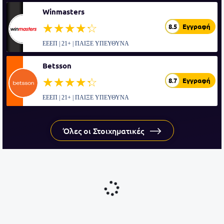
Winmasters
☆☆☆☆☆
★★★★★
8.5
Εγγραφή
ΕΕΕΠ | 21+ | ΠΑΙΞΕ ΥΠΕΥΘΥΝΑ
Betsson
☆☆☆☆☆
★★★★★
8.7
Εγγραφή
ΕΕΕΠ | 21+ | ΠΑΙΞΕ ΥΠΕΥΘΥΝΑ
Όλες οι Στοιχηματικές