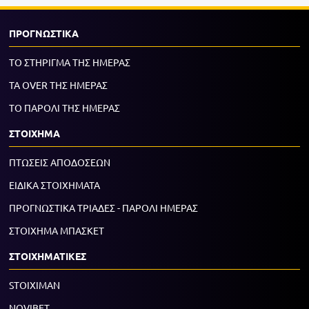
ΠΡΟΓΝΩΣΤΙΚΑ
ΤΟ ΣΤΗΡΙΓΜΑ ΤΗΣ ΗΜΕΡΑΣ
ΤΑ OVER ΤΗΣ ΗΜΕΡΑΣ
ΤΟ ΠΑΡΟΛΙ ΤΗΣ ΗΜΕΡΑΣ
ΣΤΟΙΧΗΜΑ
ΠΤΩΣΕΙΣ ΑΠΟΔΟΣΕΩΝ
ΕΙΔΙΚΑ ΣΤΟΙΧΗΜΑΤΑ
ΠΡΟΓΝΩΣΤΙΚΑ ΤΡΙΑΔΕΣ - ΠΑΡΟΛΙ ΗΜΕΡΑΣ
ΣΤΟΙΧΗΜΑ ΜΠΑΣΚΕΤ
ΣΤΟΙΧΗΜΑΤΙΚΕΣ
STOIXIMAN
NOVIBET