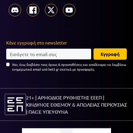
Κάνε εγγραφή στο newsletter
Εγγραφή
Ναι, έχω διαβάσει τους όρους & προυποθέσεις και αποδέχομαι να λαμβάνω
ενημερωτικά email από bet3.gr σχετικά με προσφορές.
21+ | ΑΡΜΟΔΙΟΣ ΡΥΘΜΙΣΤΗΣ ΕΕΕΠ |
ΚΙΝΔΥΝΟΣ ΕΘΙΣΜΟΥ & ΑΠΩΛΕΙΑΣ ΠΕΡΙΟΥΣΙΑΣ
|
ΠΑΙΞΕ ΥΠΕΥΘΥΝΑ