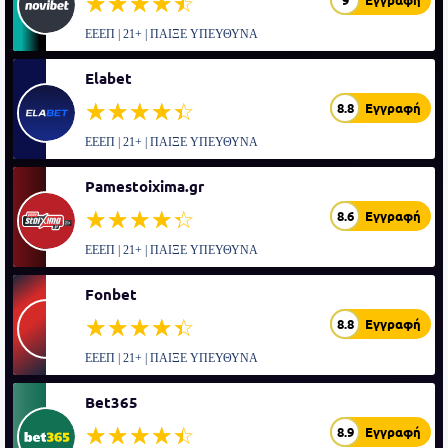
☆☆☆☆☆
★★★★★
ΕΕΕΠ | 21+ | ΠΑΙΞΕ ΥΠΕΥΘΥΝΑ
Elabet
☆☆☆☆☆
★★★★★
8.8
Εγγραφή
ΕΕΕΠ | 21+ | ΠΑΙΞΕ ΥΠΕΥΘΥΝΑ
Pamestoixima.gr
☆☆☆☆☆
★★★★★
8.6
Εγγραφή
ΕΕΕΠ | 21+ | ΠΑΙΞΕ ΥΠΕΥΘΥΝΑ
Fonbet
☆☆☆☆☆
★★★★★
8.8
Εγγραφή
ΕΕΕΠ | 21+ | ΠΑΙΞΕ ΥΠΕΥΘΥΝΑ
Bet365
☆☆☆☆☆
★★★★★
8.9
Εγγραφή