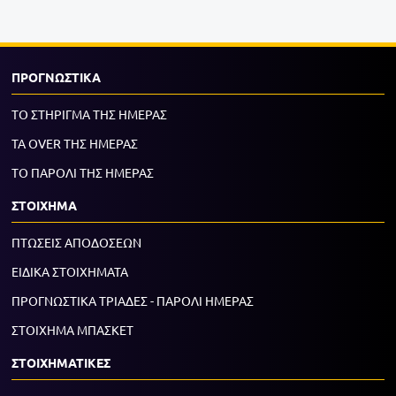
ΠΡΟΓΝΩΣΤΙΚΑ
ΤΟ ΣΤΗΡΙΓΜΑ ΤΗΣ ΗΜΕΡΑΣ
ΤΑ OVER ΤΗΣ ΗΜΕΡΑΣ
ΤΟ ΠΑΡΟΛΙ ΤΗΣ ΗΜΕΡΑΣ
ΣΤΟΙΧΗΜΑ
ΠΤΩΣΕΙΣ ΑΠΟΔΟΣΕΩΝ
ΕΙΔΙΚΑ ΣΤΟΙΧΗΜΑΤΑ
ΠΡΟΓΝΩΣΤΙΚΑ ΤΡΙΑΔΕΣ - ΠΑΡΟΛΙ ΗΜΕΡΑΣ
ΣΤΟΙΧΗΜΑ ΜΠΑΣΚΕΤ
ΣΤΟΙΧΗΜΑΤΙΚΕΣ