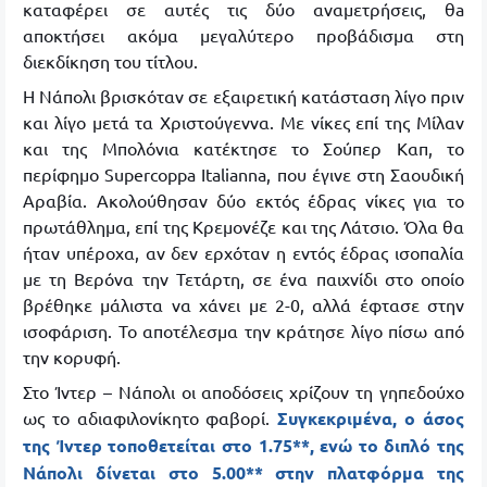
καταφέρει σε αυτές τις δύο αναμετρήσεις, θa
αποκτήσει ακόμα μεγαλύτερο προβάδισμα στη
διεκδίκηση του τίτλου.
Η Νάπολι βρισκόταν σε εξαιρετική κατάσταση λίγο πριν
και λίγο μετά τα Χριστούγεννα. Με νίκες επί της Μίλαν
και της Μπολόνια κατέκτησε το Σούπερ Καπ, το
περίφημο Supercoppa Italianna, που έγινε στη Σαουδική
Αραβία. Ακολούθησαν δύο εκτός έδρας νίκες για το
πρωτάθλημα, επί της Κρεμονέζε και της Λάτσιο. Όλα θα
ήταν υπέροχα, αν δεν ερχόταν η εντός έδρας ισοπαλία
με τη Βερόνα την Τετάρτη, σε ένα παιχνίδι στο οποίο
βρέθηκε μάλιστα να χάνει με 2-0, αλλά έφτασε στην
ισοφάριση. Το αποτέλεσμα την κράτησε λίγο πίσω από
την κορυφή.
Στο Ίντερ – Νάπολι οι αποδόσεις χρίζουν τη γηπεδούχο
ως το αδιαφιλονίκητο φαβορί.
Συγκεκριμένα, ο άσος
της Ίντερ τοποθετείται στο 1.75**, ενώ το διπλό της
Νάπολι δίνεται στο 5.00** στην πλατφόρμα της