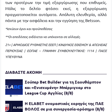
των προτέρων την τιμή εξαργύρωσης που επιθυμείς.
Μόλις το δελτίο φτάσει εκεί, η εξαργύρωση
πραγματοποιείται αυτόματα. Απόλυτη ελευθερία, αλλά
πάντα με την ασφάλεια και την εγγύηση της Betsson.
*Ισχύουν όροι και προϋποθέσεις
**Οι αποδόσεις ενδέχεται να υπόκεινται σε αλλαγές.
21+ | ΑΡΜΟΔΙΟΣ ΡΥΘΜΙΣΤΗΣ ΕΕΕΠ | ΚΙΝΔΥΝΟΣ ΕΘΙΣΜΟΥ & ΑΠΩΛΕΙΑΣ
ΠΕΡΙΟΥΣΙΑΣ | ΕΟΠΑΕ – ΓΡΑΜΜΗ ΣΥΜΒΟΥΛΕΥΤΙΚΗΣ: 1114 | ΠΑΙΞΕ
ΥΠΕΥΘΥΝΑ
ΔΙΑΒΑΣΤΕ ΑΚΟΜΗ
Σούπερ Bet Builder για τη Σαουθάμπτον
και «Ενισχυμένη» Μπέρμιγχαμ στο
League Cup Αγγλίας (8/8)
Η ELABET ονομαστικός χορηγός της ΠΑΕ
ΒΟΛΟΣ σε μια συνεργασία-ορόσημο (8/8)